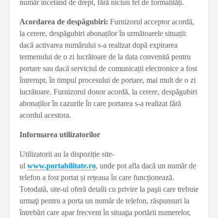
număr încetând de drept, fără niciun fel de formalități.
Acordarea de despăgubiri:
Furnizorul acceptor acordă,
la cerere, despăgubiri abonaților în următoarele situații:
dacă activarea numărului s-a realizat după expirarea
termenului de o zi lucrătoare de la data convenită pentru
portare sau dacă serviciul de comunicații electronice a fost
întrerupt, în timpul procesului de portare, mai mult de o zi
lucrătoare. Furnizorul donor acordă, la cerere, despăgubiri
abonaților în cazurile în care portarea s-a realizat fără
acordul acestora.
Informarea utilizatorilor
Utilizatorii au la dispoziție site-
ul
www.portabilitate.ro
, unde pot afla dacă un număr de
telefon a fost portat și rețeaua în care funcționează.
Totodată, site-ul oferă detalii cu privire la paşii care trebuie
urmaţi pentru a porta un număr de telefon, răspunsuri la
întrebări care apar frecvent în situaţia portării numerelor,