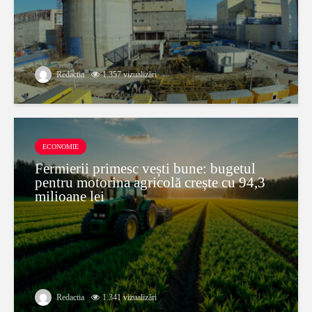
Redactia
1.357 vizualizări
ECONOMIE
Fermierii primesc vești bune: bugetul
pentru motorina agricolă crește cu 94,3
milioane lei
Redactia
1.341 vizualizări