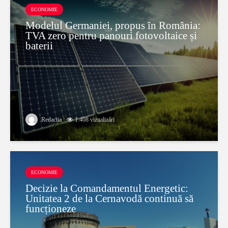
ECONOMIE
Modelul Germaniei, propus în România:
TVA zero pentru panouri fotovoltaice și
baterii
Redactia
1.408 vizualizări
ECONOMIE
Decizie la Comandamentul Energetic:
Unitatea 2 de la Cernavodă continuă să
funcționeze