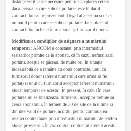
distanță verificările necesare pentru acceptarea cererii:
dacă persoana care solicită portarea este titularul
contractului sau reprezentantul legal al acestuia și dacă
numărul pentru care se solicită portarea face obiectul
contractului încheiat între abonat și furnizorul donor.
Modificarea condițiilor de asignare a numărului
temporar:
ANCOM a constatat, prin intermediul
sesizărilor primite de la abonați, că în cazul nefinalizării
portării, aceștia se găseau, de multe ori, în situația
indezirabilă de a rămâne cu două contracte, unul cu
furnizorul donor (aferent numărului care urma să fie
portat) și unul cu furnizorul acceptor (aferent numărului
alocat temporar de acesta). În prezent, în cazul în care
portarea nu se finalizează, furnizorul acceptor trebuie să
ceară abonatului, în termen de 30 de zile de la ultima zi
din intervalul de portare, acordul pentru continuarea
relației contractuale prin intermediul numărului de telefon
alocat provizoriu, în caz contrar contractul aferent acestui