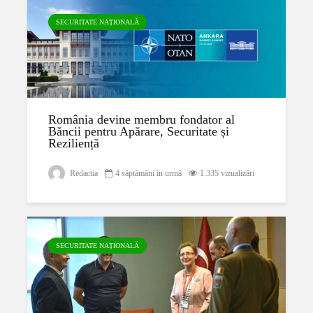
SECURITATE NAȚIONALĂ
România devine membru fondator al
Băncii pentru Apărare, Securitate și
Reziliență
Redactia
4 săptămâni în urmă
1.335 vizualizări
SECURITATE NAȚIONALĂ