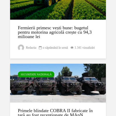
Fermierii primesc vești bune: bugetul
pentru motorina agricolă crește cu 94,3
milioane lei
Redactia
o săptămână în urmă
1.341 vizualizări
SECURITATE NAȚIONALĂ
Primele blindate COBRA II fabricate în
țară au fost recepționate de MApN