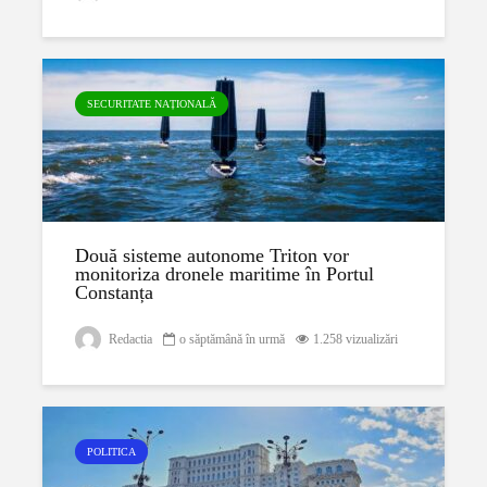
SECURITATE NAȚIONALĂ
Două sisteme autonome Triton vor
monitoriza dronele maritime în Portul
Constanța
Redactia
o săptămână în urmă
1.258 vizualizări
POLITICA