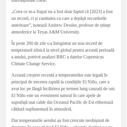
internaționale cheie.
„Ceea ce m-a frapat nu a fost doar faptul că [2023] a fost
un record, ci și cantitatea cu care a depășit recordurile
anterioare”, notează Andrew Dessler, profesor de științe
atmosferice la Texas A&M University.
În peste 200 de zile s-a înregistrat un nou record de
temperatură zilnică la nivel global pentru această perioadă
a anului, potrivit analizei BBC a datelor Copernicus
Climate Change Service.
Această creștere recentă a temperaturilor este legată în
principal de trecerea rapidă la condițiile El Niño, care a
avut loc pe lângă încălzirea pe termen lung cauzată de om.
El Niño este un eveniment natural în care apele de
suprafață mai calde din Oceanul Pacific de Est eliberează
căldură suplimentară în atmosferă.
Dar temperaturile aerului au fost crescute neobișnuit de