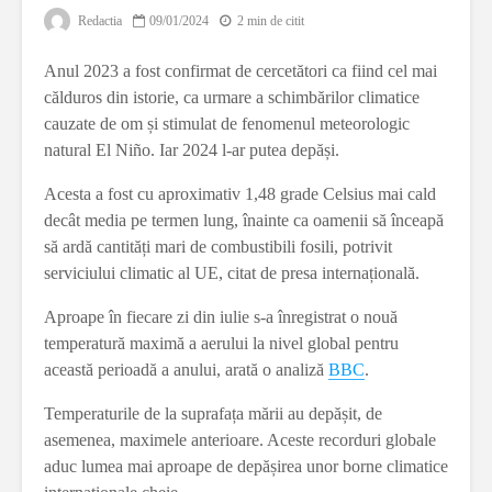
Redactia
09/01/2024
2 min de citit
Anul 2023 a fost confirmat de cercetători ca fiind cel mai
călduros din istorie, ca urmare a schimbărilor climatice
cauzate de om și stimulat de fenomenul meteorologic
natural El Niño. Iar 2024 l-ar putea depăși.
Acesta a fost cu aproximativ 1,48 grade Celsius mai cald
decât media pe termen lung, înainte ca oamenii să înceapă
să ardă cantități mari de combustibili fosili, potrivit
serviciului climatic al UE, citat de presa internațională.
Aproape în fiecare zi din iulie s-a înregistrat o nouă
temperatură maximă a aerului la nivel global pentru
această perioadă a anului, arată o analiză
BBC
.
Temperaturile de la suprafața mării au depășit, de
asemenea, maximele anterioare. Aceste recorduri globale
aduc lumea mai aproape de depășirea unor borne climatice