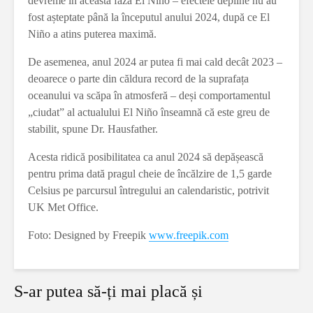
devreme în această fază El Niño – efectele depline nu au
fost așteptate până la începutul anului 2024, după ce El
Niño a atins puterea maximă.
De asemenea, anul 2024 ar putea fi mai cald decât 2023 –
deoarece o parte din căldura record de la suprafața
oceanului va scăpa în atmosferă – deși comportamentul
„ciudat” al actualului El Niño înseamnă că este greu de
stabilit, spune Dr. Hausfather.
Acesta ridică posibilitatea ca anul 2024 să depășească
pentru prima dată pragul cheie de încălzire de 1,5 garde
Celsius pe parcursul întregului an calendaristic, potrivit
UK Met Office.
Foto: Designed by Freepik
www.freepik.com
S-ar putea să-ți mai placă și