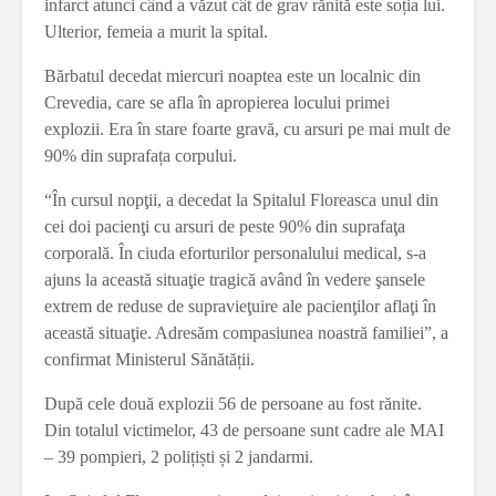
infarct atunci când a văzut cât de grav rănită este soția lui.
Ulterior, femeia a murit la spital.
Bărbatul decedat miercuri noaptea este un localnic din
Crevedia, care se afla în apropierea locului primei
explozii. Era în stare foarte gravă, cu arsuri pe mai mult de
90% din suprafața corpului.
“În cursul nopţii, a decedat la Spitalul Floreasca unul din
cei doi pacienţi cu arsuri de peste 90% din suprafaţa
corporală. În ciuda eforturilor personalului medical, s-a
ajuns la această situaţie tragică având în vedere şansele
extrem de reduse de supravieţuire ale pacienţilor aflaţi în
această situaţie. Adresăm compasiunea noastră familiei”, a
confirmat Ministerul Sănătății.
După cele două explozii 56 de persoane au fost rănite.
Din totalul victimelor, 43 de persoane sunt cadre ale MAI
– 39 pompieri, 2 polițiști și 2 jandarmi.