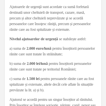
Ajutoarele de urgenţă sunt acordate ca sumă forfetară
destinată unor cheltuieli de transport, cazare, masă,
precum și altor cheltuieli neprevăzute şi se acordă
persoanelor care însoţesc răniţii, precum și persoanelor
rănite care au fost spitalizate și externate.
Nivelul ajutoarelor de urgență
se stabilește astfel:
a) suma de
2.000 euro/lună
pentru însoțitorii persoanelor
rănite care sunt tratate în străinătate;
b) suma de
2.000 lei/lună
pentru însoțitorii persoanelor
rănite care sunt tratate pe teritoriul României;
c) suma de
1.500 lei
pentru persoanele rănite care au fost
spitalizate și externate, altele decât cele aflate în situațiile
prevăzute la lit. a) și b).
Ajutorul se acordă pentru un singur însoțitor al rănitului.
Prin însoțitor se înțelege soț/soție, părinte, copil, nepot sau