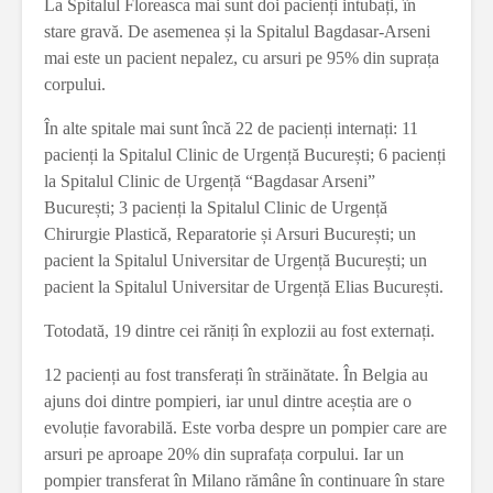
La Spitalul Floreasca mai sunt doi pacienți intubați, în
stare gravă. De asemenea și la Spitalul Bagdasar-Arseni
mai este un pacient nepalez, cu arsuri pe 95% din suprața
corpului.
În alte spitale mai sunt încă 22 de pacienți internați: 11
pacienți la Spitalul Clinic de Urgență București; 6 pacienți
la Spitalul Clinic de Urgență “Bagdasar Arseni”
București; 3 pacienți la Spitalul Clinic de Urgență
Chirurgie Plastică, Reparatorie și Arsuri București; un
pacient la Spitalul Universitar de Urgență București; un
pacient la Spitalul Universitar de Urgență Elias București.
Totodată, 19 dintre cei răniți în explozii au fost externați.
12 pacienți au fost transferați în străinătate. În Belgia au
ajuns doi dintre pompieri, iar unul dintre aceștia are o
evoluție favorabilă. Este vorba despre un pompier care are
arsuri pe aproape 20% din suprafața corpului. Iar un
pompier transferat în Milano rămâne în continuare în stare