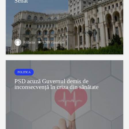
Senat
Redactia
1.369 vizualizări
POLITICA
PSD acuză Guvernul demis de
inconsecvență în criza din sănătate