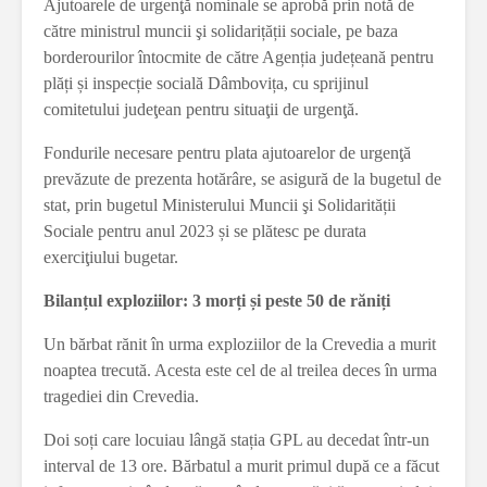
Ajutoarele de urgenţă nominale se aprobă prin notă de
către ministrul muncii şi solidarițății sociale, pe baza
borderourilor întocmite de către Agenția județeană pentru
plăți și inspecție socială Dâmbovița, cu sprijinul
comitetului judeţean pentru situaţii de urgenţă.
Fondurile necesare pentru plata ajutoarelor de urgenţă
prevăzute de prezenta hotărâre, se asigură de la bugetul de
stat, prin bugetul Ministerului Muncii şi Solidarității
Sociale pentru anul 2023 și se plătesc pe durata
exerciţiului bugetar.
Bilanțul exploziilor: 3 morți și peste 50 de răniți
Un bărbat rănit în urma exploziilor de la Crevedia a murit
noaptea trecută. Acesta este cel de al treilea deces în urma
tragediei din Crevedia.
Doi soți care locuiau lângă stația GPL au decedat într-un
interval de 13 ore. Bărbatul a murit primul după ce a făcut