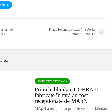
STĂRILE
esturi de
Klaus Iohannis pleacă în SUA la
lcea
Summitul NATO
ă și
SECURITATE NAȚIONALĂ
Primele blindate COBRA II
fabricate în țară au fost
recepționate de MApN
MApN a recepționat primele vehicule blindate