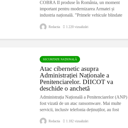
COBRA II produse în România, un moment
important pentru modernizarea Armatei și
industria națională. ”Primele vehicule blindate
COBRA II produse în România au fost
Redactia
1.220 vizualizări
SECURITATE NAȚIONALĂ
Atac cibernetic asupra
Administrației Naționale a
Penitenciarelor. DIICOT va
deschide o anchetă
Administrația Națională a Penitenciarelor (ANP)
fost vizată de un atac ransomware. Mai multe
servicii, inclusiv telefonia deținuților, au fost
oprite. În data de 29 iulie 2026, Administraţia
Redactia
1.182 vizualizări
Naţională a