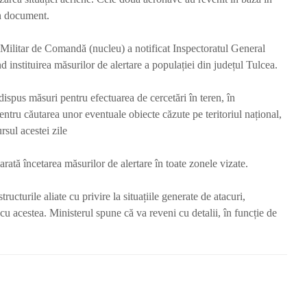
în document.
ilitar de Comandă (nucleu) a notificat Inspectoratul General
d instituirea măsurilor de alertare a populației din județul Tulcea.
dispus măsuri pentru efectuarea de cercetări în teren, în
pentru căutarea unor eventuale obiecte căzute pe teritoriul național,
rsul acestei zile
rată încetarea măsurilor de alertare în toate zonele vizate.
cturile aliate cu privire la situațiile generate de atacuri,
 acestea. Ministerul spune că va reveni cu detalii, în funcție de