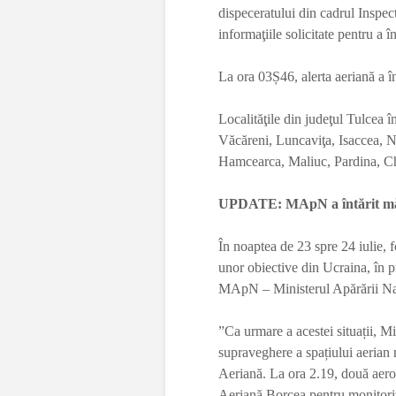
dispeceratului din cadrul Inspect
informaţiile solicitate pentru a 
La ora 03Ș46, alerta aeriană a în
Localităţile din judeţul Tulcea 
Văcăreni, Luncaviţa, Isaccea, N
Hamcearca, Maliuc, Pardina, Chi
UPDATE: MApN a întărit măsur
În noaptea de 23 spre 24 iulie, 
unor obiective din Ucraina, în 
MApN – Ministerul Apărării Naț
”Ca urmare a acestei situații, Mi
supraveghere a spațiului aerian n
Aeriană. La ora 2.19, două aer
Aeriană Borcea pentru monitoriz