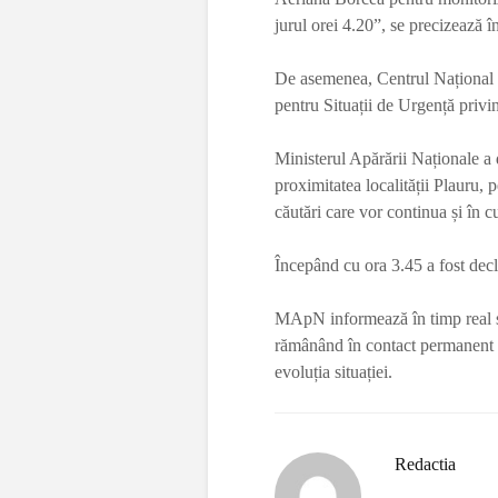
jurul orei 4.20”, se precizează 
De asemenea, Centrul Național M
pentru Situații de Urgență privin
Ministerul Apărării Naționale a 
proximitatea localității Plauru, 
căutări care vor continua și în cu
Începând cu ora 3.45 a fost decla
MApN informează în timp real stru
rămânând în contact permanent cu
evoluția situației.
Redactia