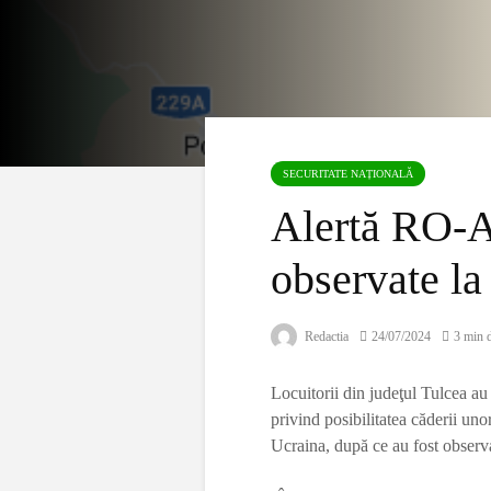
SECURITATE NAȚIONALĂ
Alertă RO-A
observate la
Redactia
24/07/2024
3 min d
Locuitorii din judeţul Tulcea a
privind posibilitatea căderii unor
Ucraina, după ce au fost observ