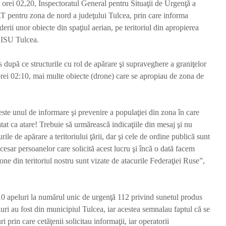
ul orei 02,20, Inspectoratul General pentru Situaţii de Urgenţă a
pentru zona de nord a judeţului Tulcea, prin care informa
derii unor obiecte din spaţiul aerian, pe teritoriul din apropierea
s ISU Tulcea.
pă ce structurile cu rol de apărare şi supraveghere a graniţelor
orei 02:10, mai multe obiecte (drone) care se apropiau de zona de
te unul de informare şi prevenire a populaţiei din zona în care
ratat ca atare! Trebuie să urmărească indicaţiile din mesaj şi nu
urile de apărare a teritoriului ţării, dar şi cele de ordine publică sunt
ecesar persoanelor care solicită acest lucru şi încă o dată facem
one din teritoriul nostru sunt vizate de atacurile Federaţiei Ruse”,
t 10 apeluri la numărul unic de urgenţă 112 privind sunetul produs
uri au fost din municipiul Tulcea, iar acestea semnalau faptul că se
ri prin care cetăţenii solicitau informaţii, iar operatorii