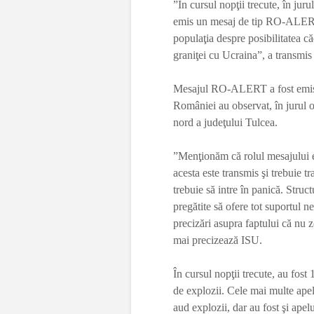
”În cursul nopţii trecute, în jur
emis un mesaj de tip RO-ALERT 
populaţia despre posibilitatea că
graniţei cu Ucraina”, a transmi
Mesajul RO-ALERT a fost emis du
României au observat, în jurul 
nord a judeţului Tulcea.
”Menţionăm că rolul mesajului es
acesta este transmis şi trebuie t
trebuie să intre în panică. Struct
pregătite să ofere tot suportul n
precizări asupra faptului că nu z
mai precizează ISU.
În cursul nopţii trecute, au fos
de explozii. Cele mai multe apel
aud explozii, dar au fost şi apelu