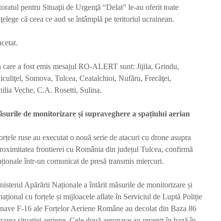
oratul pentru Situaţii de Urgenţă “Delat” le-au oferit toate
înţelege că ceea ce aud se întâmplă pe teritoriul ucrainean.
cetat.
în care a fost emis mesajul RO-ALERT sunt: Jijila, Grindu,
iculiţel, Somova, Tulcea, Ceatalchioi, Nufăru, Frecăţei,
lia Veche, C.A. Rosetti, Sulina.
ile de monitorizare și supraveghere a spațiului aerian
forțele ruse au executat o nouă serie de atacuri cu drone asupra
proximitatea frontierei cu România din județul Tulcea, confirmă
ionale într-un comunicat de presă transmis miercuri.
nisterul Apărării Naționale a întărit măsurile de monitorizare și
ațional cu forțele și mijloacele aflate în Serviciul de Luptă Poliție
onave F-16 ale Forțelor Aeriene Române au decolat din Baza 86
area situației aeriene. Cele două aeronave au revenit în bază în