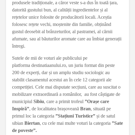
produsele tradiționale, a căror veste s-a dus în toată țara,
datorită gustului bun, al calității ingredientelor și al
rețetelor unice folosite de producătorii locali. Aceștia
folosesc rețete vechi, moștenite din familie, obținând
gustul deosebit al brânzeturilor, al pastramei, al cărnii
afumate, sau al băuturilor aromate care au îmbiat generații
întregi.
Sutele de mii de voturi ale publicului pe
platforma destinatiaanului.ro, un juriu format din peste
200 de experți, dar și un amplu studiu sociologic au
stabilit clasamentul acestui an în cele 12 categorii ale
competiției. Cele mai disputate secțiuni, care au suscitat o
mobilizare extraordinară a românilor, au fost câștigate de
municipiul
Sibiu
, care a primit trofeul
”Orașe care
Inspiră”
, de localitatea brașoveană
Bran
, situată pe
primul loc la categoria
”Stațiuni Turistice”
și de satul
sibian
Biertan
, cu cele mai multe voturi la categoria
”Sate
de poveste”.