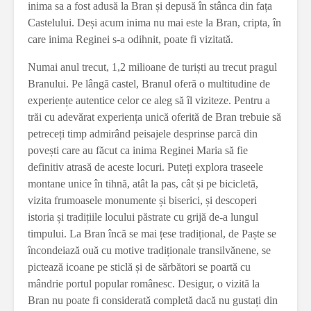
inima sa a fost adusă la Bran și depusă în stânca din fața
Castelului. Deși acum inima nu mai este la Bran, cripta, în
care inima Reginei s-a odihnit, poate fi vizitată.
Numai anul trecut, 1,2 milioane de turiști au trecut pragul
Branului. Pe lângă castel, Branul oferă o multitudine de
experiențe autentice celor ce aleg să îl viziteze. Pentru a
trăi cu adevărat experiența unică oferită de Bran trebuie să
petreceți timp admirând peisajele desprinse parcă din
povești care au făcut ca inima Reginei Maria să fie
definitiv atrasă de aceste locuri. Puteți explora traseele
montane unice în tihnă, atât la pas, cât și pe bicicletă,
vizita frumoasele monumente și biserici, și descoperi
istoria și tradițiile locului păstrate cu grijă de-a lungul
timpului. La Bran încă se mai țese tradițional, de Paște se
încondeiază ouă cu motive tradiționale transilvănene, se
pictează icoane pe sticlă și de sărbători se poartă cu
mândrie portul popular românesc. Desigur, o vizită la
Bran nu poate fi considerată completă dacă nu gustați din