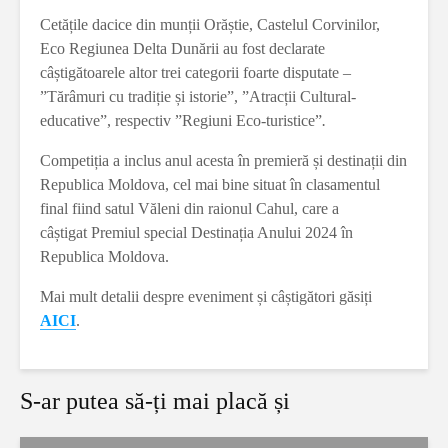
Cetățile dacice din munții Orăștie, Castelul Corvinilor,
Eco Regiunea Delta Dunării au fost declarate
câștigătoarele altor trei categorii foarte disputate –
”Tărâmuri cu tradiție și istorie”, ”Atracții Cultural-
educative”, respectiv ”Regiuni Eco-turistice”
.
Competiția a inclus anul acesta în premieră și destinații din
Republica Moldova, cel mai bine situat în clasamentul
final fiind satul Văleni din raionul Cahul, care a
câștigat Premiul special Destinația Anului 2024 în
Republica Moldova.
Mai mult detalii despre eveniment și câștigători găsiți
AICI
.
S-ar putea să-ți mai placă și