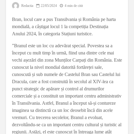
Redactia
22/05/2024
4 min de citit
Bran, locul care a pus Transilvania și România pe harta
mondială, a câștigat locul 1 la competiția Destinația
Anului 2024, în categoria Stațiuni turistice.
”Branul este un loc cu adevărat special. Povestea sa a
început cu mult timp în urmă, fiind una dintre cele mai
vechi așezări din zona Munților Carpați din România. Este
cunoscut la nivel mondial datorită fortăreței sale,
cunoscută și sub numele de Castelul Bran sau Castelul lui
Dracula, care a fost construită în secolul al XIV-lea ca
punct strategic de apărare și control al drumurilor
comerciale și a constituit un important centru administrativ
în Transilvania. Astfel, Branul a început să-și contureze
imaginea sa distinctă ca un loc deosebit încă din acele
vremuri. Cu trecerea secolelor, Branul a evoluat,
dezvoltându-se ca un important centru cultural și turistic al
regiunii. Astăzi, el este cunoscut în întreaga lume atât