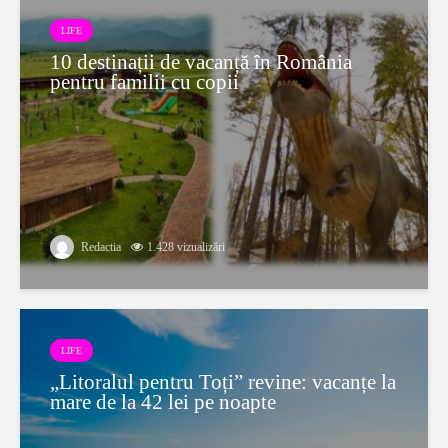
LIFE
10 destinații de vacanță în România
pentru familii cu copii
Redactia
1.428 vizualizări
LIFE
„Litoralul pentru Toți” revine: vacanțe la
mare de la 42 lei pe noapte