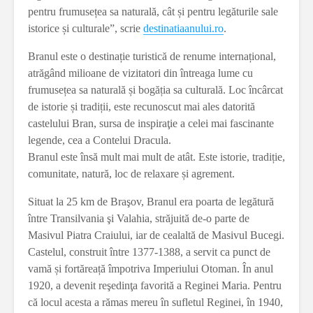
pentru frumusețea sa naturală, cât și pentru legăturile sale
istorice și culturale”, scrie
destinatiaanului.ro
.
Branul este o destinație turistică de renume internațional,
atrăgând milioane de vizitatori din întreaga lume cu
frumusețea sa naturală și bogăția sa culturală. Loc încârcat
de istorie și tradiții, este recunoscut mai ales datorită
castelului Bran, sursa de inspiraţie a celei mai fascinante
legende, cea a Contelui Dracula.
Branul este însă mult mai mult de atât. Este istorie, tradiție,
comunitate, natură, loc de relaxare și agrement.
Situat la 25 km de Braşov, Branul era poarta de legătură
între Transilvania şi Valahia, străjuită de-o parte de
Masivul Piatra Craiului, iar de cealaltă de Masivul Bucegi.
Castelul, construit între 1377-1388, a servit ca punct de
vamă și fortăreață împotriva Imperiului Otoman. În anul
1920, a devenit reşedinţa favorită a Reginei Maria. Pentru
că locul acesta a rămas mereu în sufletul Reginei, în 1940,