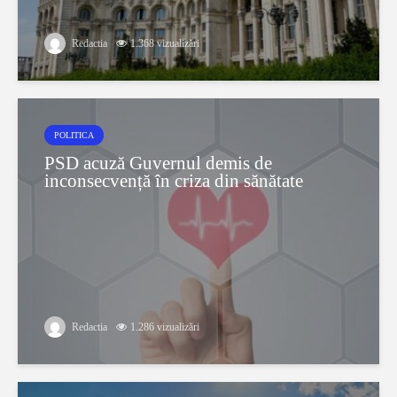
Redactia
1.368 vizualizări
POLITICA
PSD acuză Guvernul demis de
inconsecvență în criza din sănătate
Redactia
1.286 vizualizări