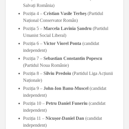
Salvați România)
Poziția 4 –
Cristian Vasile Terheș
(Partidul
Național Conservator Român)
Poziția 5 –
Marcela Lavinia Șandru
(Partidul
Umanist Social Liberal)
Poziția 6 –
Victor Viorel Ponta
(candidat
independent)
Poziția 7 –
Sebastian Constantin Popescu
(Partidul Noua Românie)
Poziția 8 –
Silviu Predoiu
(Partidul Liga Acțiunii
Naționale)
Poziția 9 –
John-Ion Banu-Muscel
(candidat
independent)
Poziția 10 –
Petru Daniel Funeriu
(candidat
independent)
Poziția 11 –
Nicușor-Daniel Dan
(candidat
independent)