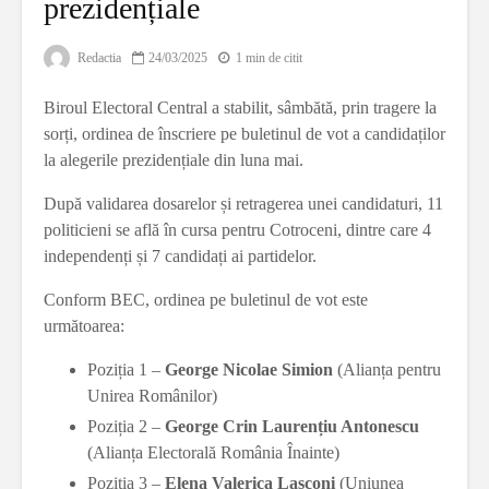
prezidențiale
Redactia
24/03/2025
1 min de citit
Biroul Electoral Central a stabilit, sâmbătă, prin tragere la
sorți, ordinea de înscriere pe buletinul de vot a candidaților
la alegerile prezidențiale din luna mai.
După validarea dosarelor și retragerea unei candidaturi, 11
politicieni se află în cursa pentru Cotroceni, dintre care 4
independenți și 7 candidați ai partidelor.
Conform BEC, ordinea pe buletinul de vot este
următoarea:
Poziția 1 –
George Nicolae Simion
(Alianța pentru
Unirea Românilor)
Poziția 2 –
George Crin Laurențiu Antonescu
(Alianța Electorală România Înainte)
Poziția 3 –
Elena Valerica Lasconi
(Uniunea