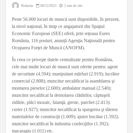
Redactia
06/12/2023
2 min de citit
Peste 56.000 locuri de muncă sunt disponibile, în prezent,
la nivel naţional, în timp ce angajatorii din Spaţiul
Economic European (SEE) oferă, prin reţeaua Eures
România, 116 posturi, anunță Agenţia Naţională pentru
Ocuparea Forţei de Muncă (ANOFM).
În ceea ce priveşte datele centralizate pentru România,
cele mai multe locuri de muncă sunt oferite pentru: agent
de securitate (4.594); manipulant mărfuri (2.919); lucrător
comercial (2.808); muncitor necalificat la asamblarea şi
montarea pieselor (2.600); ambalator manual (2.540);
muncitor necalificat la demolarea clădirilor, căptuşeli
zidărie, plăci mozaic, faianţă, gresie, parchet (2.413);
curier (1.927); muncitor necalificat la spargerea şi tăierea
materialelor de construcţii (1.609); ajutor bucătar (1.592);
muncitor necalificat în industria confecţiilor (1.392);
macaragiu (1.011) etc.