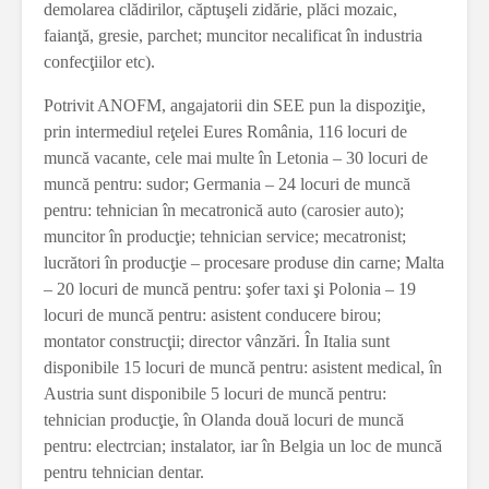
demolarea clădirilor, căptuşeli zidărie, plăci mozaic,
faianţă, gresie, parchet; muncitor necalificat în industria
confecţiilor etc).
Potrivit ANOFM, angajatorii din SEE pun la dispoziţie,
prin intermediul reţelei Eures România, 116 locuri de
muncă vacante, cele mai multe în Letonia – 30 locuri de
muncă pentru: sudor; Germania – 24 locuri de muncă
pentru: tehnician în mecatronică auto (carosier auto);
muncitor în producţie; tehnician service; mecatronist;
lucrători în producţie – procesare produse din carne; Malta
– 20 locuri de muncă pentru: şofer taxi şi Polonia – 19
locuri de muncă pentru: asistent conducere birou;
montator construcţii; director vânzări. În Italia sunt
disponibile 15 locuri de muncă pentru: asistent medical, în
Austria sunt disponibile 5 locuri de muncă pentru:
tehnician producţie, în Olanda două locuri de muncă
pentru: electrcian; instalator, iar în Belgia un loc de muncă
pentru tehnician dentar.