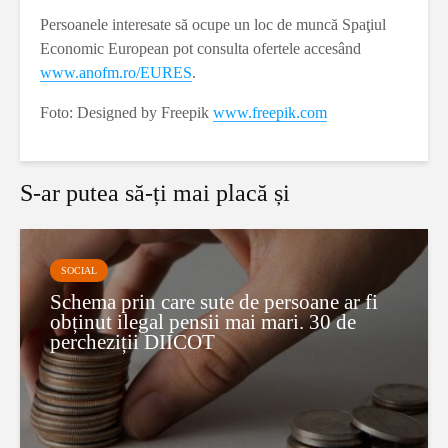
Persoanele interesate să ocupe un loc de muncă Spaţiul
Economic European pot consulta ofertele accesând
www.anofm.ro/EURES
.
Foto: Designed by Freepik
www.freepik.com
S-ar putea să-ți mai placă și
SOCIAL
Schema prin care sute de persoane ar fi
obținut ilegal pensii mai mari. 30 de
percheziții DIICOT