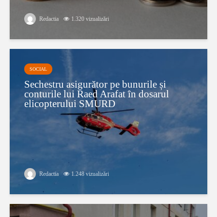
Redactia
1.320 vizualizări
SOCIAL
Sechestru asigurător pe bunurile și
conturile lui Raed Arafat în dosarul
elicopterului SMURD
Redactia
1.248 vizualizări