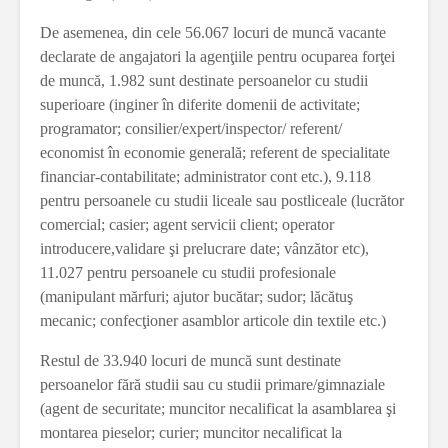
De asemenea, din cele 56.067 locuri de muncă vacante
declarate de angajatori la agenţiile pentru ocuparea forţei
de muncă, 1.982 sunt destinate persoanelor cu studii
superioare (inginer în diferite domenii de activitate;
programator; consilier/expert/inspector/ referent/
economist în economie generală; referent de specialitate
financiar-contabilitate; administrator cont etc.), 9.118
pentru persoanele cu studii liceale sau postliceale (lucrător
comercial; casier; agent servicii client; operator
introducere,validare şi prelucrare date; vânzător etc),
11.027 pentru persoanele cu studii profesionale
(manipulant mărfuri; ajutor bucătar; sudor; lăcătuş
mecanic; confecţioner asamblor articole din textile etc.)
Restul de 33.940 locuri de muncă sunt destinate
persoanelor fără studii sau cu studii primare/gimnaziale
(agent de securitate; muncitor necalificat la asamblarea şi
montarea pieselor; curier; muncitor necalificat la