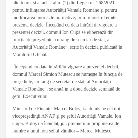
ulterioare, şi al art. 2 alin. (2) din Legea nr. 268/2021
pentru înfiinţarea Autorităţii Vamale Române şi pentru
modificarea unor acte normative, prim-ministrul emite
prezenta decizie: Începând cu data intrării în vigoare a
prezentei decizii, domnul Ion Cupă se eliberează din
funcţia de preşedinte, cu rang de secretar de stat, al
Autorităţii Vamale Române”, scrie în decizia publicată în
Monitorul Oficial.
”Începând cu data intrării în vigoare a prezentei decizii,
domnul Marcel Simion Mutescu se numeşte în funcţia de
preşedinte, cu rang de secretar de stat, al Autorităţii
Vamale Române”, se arată în a doua decizie semnată de
şeful Executivului.
Ministrul de Finanțe, Marcel Boloș, i-a demis pe cei doi
vicepreședinții ANAF și pe șeful Autorității Vamale, Ion
Cupă. Boloș i-a înaintat, joi, premierului propunerea de
numire a unui nou șef al vămilor – Marcel Mutescu.