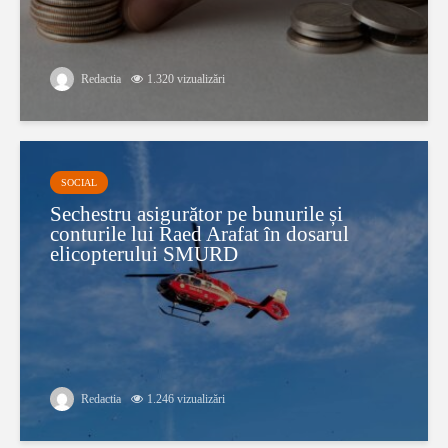
Redactia
1.320 vizualizări
SOCIAL
Sechestru asigurător pe bunurile și
conturile lui Raed Arafat în dosarul
elicopterului SMURD
Redactia
1.246 vizualizări