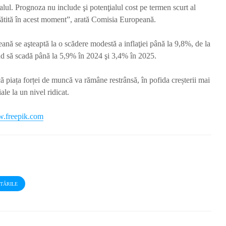
alul. Prognoza nu include şi potenţialul cost pe termen scurt al
egătită în acest moment”, arată Comisia Europeană.
nă se aşteaptă la o scădere modestă a inflaţiei până la 9,8%, de la
 să scadă până la 5,9% în 2024 şi 3,4% în 2025.
 piața forței de muncă va rămâne restrânsă, în pofida creșterii mai
ale la un nivel ridicat.
.freepik.com
STĂRILE