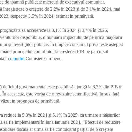
e de toamnă publicate miercuri de executivul comunitar,
înregistreze o creştere de 2,2% în 2023 şi de 3,1% în 2024, mai
2023, respectiv 3,5% în 2024, estimat în primăvară.
e prognozată să accelereze la 3,1% în 2024 şi 3,4% în 2025,
e veniturilor disponibile, diminuării impactului de pe urma majorării
lui şi investiţiilor publice. În timp ce consumul privat este aşteptat
 rămâne principalul contributor la creşterea PIB pe parcursul
ată în
raportul
Comisiei Europene.
deficitul guvernamental este posibil să ajungă la 6,3% din PIB în
. În acest caz, este vorba de o revizuire semnificativă, în sus, faţă
evăzut în prognoza de primăvară.
 va reduce la 5,3% în 2024 şi 5,1% în 2025, ca urmare a măsurilor
ză să fie implementare în luna ianuarie 2024. “Efectul de reducere
solidare fiscală ar urma să fie contracarat parţial de o creştere