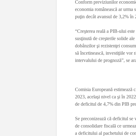
Conform previziunilor economic
economia românească ar urma să 
puţin decât avansul de 3,2% în 
“Creşterea reală a PIB-ului est
susţinută de creşterile solide al
dobânzilor şi rezistenţei consumu
să încetinească, investiţiile vor
intervalului de prognoză”, se ar
Comisia Europeană estimează că 
2023, acelaşi nivel ca şi în 2022
de deficitul de 4,7% din PIB pr
Se preconizează că deficitul se
de consolidare fiscală ce urmea
a deficitului al pachetului de con