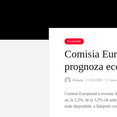
ECONOMIE
Comisia Eur
prognoza ec
Redactia
15/11/2023
2 min d
Comisia Europeană a revizuit, în
an, la 2,2%, de la 3,2% cât antic
reale disponibile, a înăspririi co