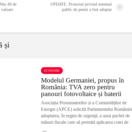
Alte 49 de
UPDATE: Proiectul privind sistemul
n valoare
public de pensii a fost adoptat
ă și
ECONOMIE
Modelul Germaniei, propus în
România: TVA zero pentru
panouri fotovoltaice și baterii
Asociația Prosumatorilor și a Comunităților de
Energie (APCE) solicită Parlamentului României
adoptarea, în regim de urgență, a unui pachet de
măsuri fiscale care să permită aplicarea cotei de
TVA 0% pentru sistemele