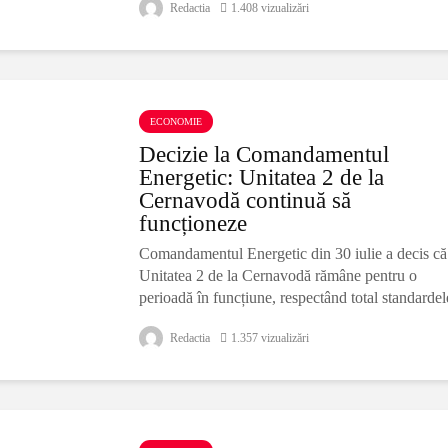
Redactia
1.408 vizualizări
ECONOMIE
Decizie la Comandamentul
Energetic: Unitatea 2 de la
Cernavodă continuă să
funcționeze
Comandamentul Energetic din 30 iulie a decis că
Unitatea 2 de la Cernavodă rămâne pentru o
perioadă în funcțiune, respectând total standardel
de siguranță a echipamentelor, iar Sistemul
Redactia
1.357 vizualizări
Energetic este echilibrat. ”Joi