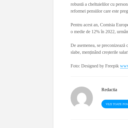
robustă a cheltuielilor cu person
reformei pensiilor care este pr
Pentru acest an, Comisia Europea
o medie de 12% în 2022, urmând
De asemenea, se preconizează că
slabe, menținând creșterile salari
Foto: Designed by Freepik
www
Redactia
VEZI TOATE PO