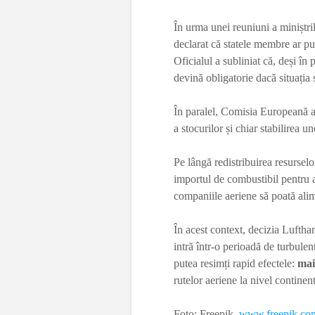
În urma unei reuniuni a miniștri
declarat că statele membre ar put
Oficialul a subliniat că, deși în
devină obligatorie dacă situația
În paralel, Comisia Europeană a
a stocurilor și chiar stabilirea u
Pe lângă redistribuirea resurselor
importul de combustibil pentru a
companiile aeriene să poată alim
În acest context, decizia Lufthan
intră într-o perioadă de turbule
putea resimți rapid efectele:
mai
rutelor aeriene la nivel continent
Foto: Freepik
www.freepik.co