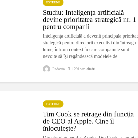
EXTERNE
Studiu: Inteligența artificială
devine prioritatea strategică nr. 1
pentru companii
Inteligența artificială a devenit principala priorita
strategică pentru directorii executivi din întreaga
lume, într-un context în care companiile sunt
nevoite să își regândească modelele de
competitivitate pe fondul
Redactia
1.291 vizualizări
EXTERNE
Tim Cook se retrage din funcția
de CEO al Apple. Cine îl
înlocuiește?
Directorul general al Apple, Tim Cook, a anunțat