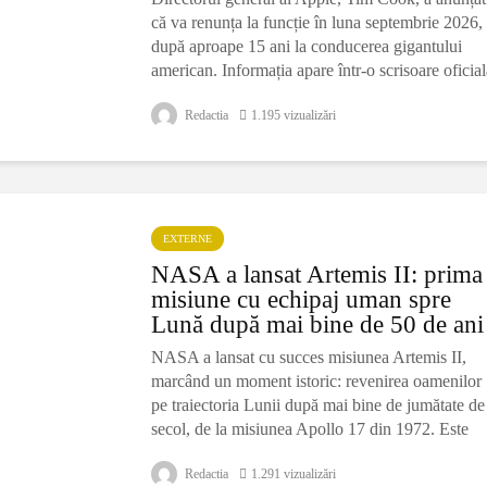
că va renunța la funcție în luna septembrie 2026,
după aproape 15 ani la conducerea gigantului
american. Informația apare într-o scrisoare oficial
publicată de companie
Redactia
1.195 vizualizări
EXTERNE
NASA a lansat Artemis II: prima
misiune cu echipaj uman spre
Lună după mai bine de 50 de ani
NASA a lansat cu succes misiunea Artemis II,
marcând un moment istoric: revenirea oamenilor
pe traiectoria Lunii după mai bine de jumătate de
secol, de la misiunea Apollo 17 din 1972. Este
prima misiune cu echipaj uman
Redactia
1.291 vizualizări