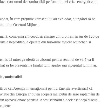
educe consumul de combustibil pe fondul unei crize energetice tot
sionat, în care prețurile kerosenului au explodat, ajungând să se
ului din Orientul Mijlociu.
mână, compania a început să elimine din program în jur de 120 de
l rutele neprofitabile operate din hub-urile majore München și
smis că întreaga ofertă de zboruri pentru sezonul de vară va fi
at să fie prezentat la finalul lunii aprilie sau începutul lunii mai.
de combustibil
ntă cu cât Agenția Internațională pentru Energie avertizează că
aviație din Europa ar putea acoperi mai puțin de șase săptămâni de
in aprovizionare persistă. Acest scenariu a declanșat deja discuții
uropene.