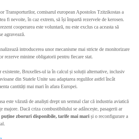
lor Transporturilor, comisarul european Apostolos Tzitzikostas a
ea fi nevoite, în caz extrem, să își împartă rezervele de kerosen.
 prezent cooperarea este voluntară, nu este exclus ca aceasta să
 se agravează.
nalizează introducerea unor mecanisme mai stricte de monitorizare
nor rezerve minime obligatorii pentru fiecare stat.
 existente, Bruxelles-ul ia în calcul și soluții alternative, inclusiv
vioane din Statele Unite sau adaptarea regulilor astfel încât
enta cantități mai mari în afara Europei.
sa este văzută de analiști drept un semnal clar că industria aviatică
nțe majore. Dacă criza combustibilului se adâncește, pasagerii ar
 puține zboruri disponibile, tarife mai mari
și o reconfigurare a
al.
m