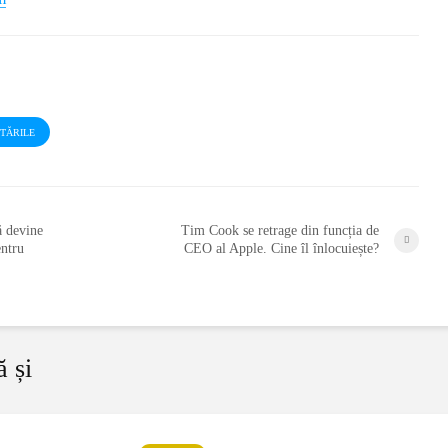
STĂRILE
lă devine
Tim Cook se retrage din funcția de
entru
CEO al Apple. Cine îl înlocuiește?
ă și