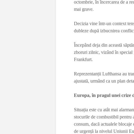
octombrie, în încercarea de a r
mai grave.
Decizia vine într-un context ten
dubleze după izbucnirea conflict
Începând deja din această săptă
zboruri zilnic, vizând în specia
Frankfurt.
Reprezentanții Lufthansa au tran
ajustată, urmând ca un plan detali
Europa, în pragul unei crize 
Situația este cu atât mai alarma
stocurile de combustibil pentru 
consum, dacă actualele blocaje d
de urgență la nivelul Uniunii E