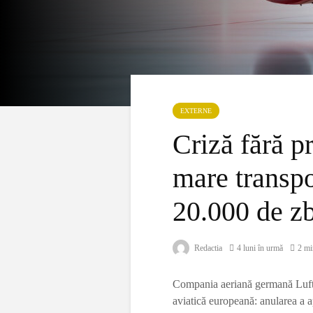
EXTERNE
Criză fără p
mare transpo
20.000 de zb
Redactia
4 luni în urmă
2 min
Compania aeriană germană Luftha
aviatică europeană: anularea a a