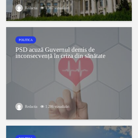
Redactia
1.367 vizualizări
POLITICA
PSD acuză Guvernul demis de
inconsecvență în criza din sănătate
Redactia
1.286 vizualizări