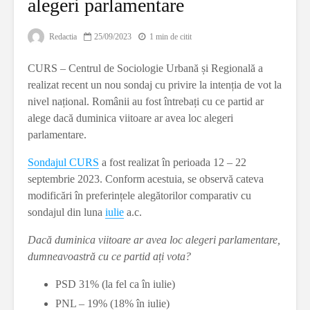
alegeri parlamentare
Redactia
25/09/2023
1 min de citit
CURS – Centrul de Sociologie Urbană și Regională a
realizat recent un nou sondaj cu privire la intenția de vot la
nivel național. Românii au fost întrebați cu ce partid ar
alege dacă duminica viitoare ar avea loc alegeri
parlamentare.
Sondajul CURS
a fost realizat în perioada 12 – 22
septembrie 2023. Conform acestuia, se observă cateva
modificări în preferințele alegătorilor comparativ cu
sondajul din luna
iulie
a.c.
Dacă duminica viitoare ar avea loc alegeri parlamentare,
dumneavoastră cu ce partid ați vota?
PSD 31% (la fel ca în iulie)
PNL – 19% (18% în iulie)