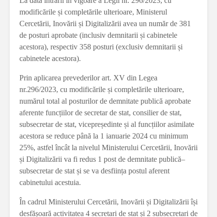
La data intrării în vigoare a Legii nr. 296/2023, cu
modificările și completările ulterioare, Ministerul
Cercetării, Inovării și Digitalizării avea un număr de 381
de posturi aprobate (inclusiv demnitarii și cabinetele
acestora), respectiv 358 posturi (exclusiv demnitarii și
cabinetele acestora).
Prin aplicarea prevederilor art. XV din Legea
nr.296/2023, cu modificările și completările ulterioare,
numărul total al posturilor de demnitate publică aprobate
aferente funcțiilor de secretar de stat, consilier de stat,
subsecretar de stat, vicepreședinte și al funcțiilor asimilate
acestora se reduce până la 1 ianuarie 2024 cu minimum
25%, astfel încât la nivelul Ministerului Cercetării, Inovării
și Digitalizării va fi redus 1 post de demnitate publică–
subsecretar de stat și se va desființa postul aferent
cabinetului acestuia.
În cadrul Ministerului Cercetării, Inovării și Digitalizării își
desfășoară activitatea 4 secretari de stat și 2 subsecretari de