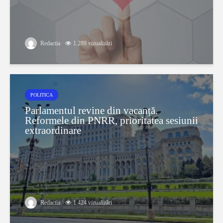
Redactia
1.289 vizualizări
POLITICA
Parlamentul revine din vacanță.
Reformele din PNRR, prioritatea sesiunii
extraordinare
Redactia
1.424 vizualizări