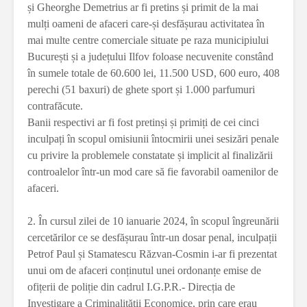
și Gheorghe Demetrius ar fi pretins și primit de la mai
mulți oameni de afaceri care-și desfășurau activitatea în
mai multe centre comerciale situate pe raza municipiului
București și a județului Ilfov foloase necuvenite constând
în sumele totale de 60.600 lei, 11.500 USD, 600 euro, 408
perechi (51 baxuri) de ghete sport și 1.000 parfumuri
contrafăcute.
Banii respectivi ar fi fost pretinși și primiți de cei cinci
inculpați în scopul omisiunii întocmirii unei sesizări penale
cu privire la problemele constatate și implicit al finalizării
controalelor într-un mod care să fie favorabil oamenilor de
afaceri.
2. În cursul zilei de 10 ianuarie 2024, în scopul îngreunării
cercetărilor ce se desfășurau într-un dosar penal, inculpații
Petrof Paul și Stamatescu Răzvan-Cosmin i-ar fi prezentat
unui om de afaceri conținutul unei ordonanțe emise de
ofițerii de poliție din cadrul I.G.P.R.- Direcția de
Investigare a Criminalității Economice, prin care erau