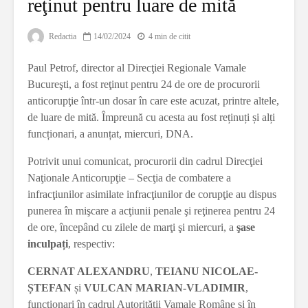
reţinut pentru luare de mită
Redactia
14/02/2024
4 min de citit
Paul Petrof, director al Direcţiei Regionale Vamale
Bucureşti, a fost reţinut pentru 24 de ore de procurorii
anticorupţie într-un dosar în care este acuzat, printre altele,
de luare de mită. Împreună cu acesta au fost reținuți și alți
funcționari, a anunțat, miercuri, DNA.
Potrivit unui comunicat, procurorii din cadrul Direcţiei
Naţionale Anticorupţie – Secţia de combatere a
infracţiunilor asimilate infracţiunilor de corupţie au dispus
punerea în mişcare a acţiunii penale şi reţinerea pentru 24
de ore, începând cu zilele de marţi şi miercuri, a
şase
inculpați
, respectiv:
CERNAT ALEXANDRU
,
TEIANU NICOLAE-
ȘTEFAN
și
VULCAN MARIAN-VLADIMIR
,
funcționari în cadrul Autorității Vamale Române și în