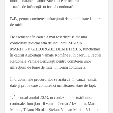
unor persoane neautorizate la aceste informații,
– trafic de influență, în formă continuată,
B.F.
, pentru comiterea infracțiunii de complicitate la luare
de mită.
De asemenea în cauză a mai fost dispusă măsura
controlului judiciar față de inculpații
MARIN
MARIUS
și
GHEORGHE DEMETRIUS
, funcționari
în cadrul Autorității Vamale Române și în cadrul Direcției
Regionale Vamale București pentru comiterea unor
infracțiuni de luare de mită, în formă continuată.
În ordonanțele procurorilor se arată că, în cauză, există
date și probe care conturează următoarea stare de fapt:
1. În cursul anului 2023, în contextul efectuării unor
controale, funcționarii vamali Cernat Alexandru, Marin
Marius, Teianu Nicolae-Ștefan, Vulcan Marian-Vladimir