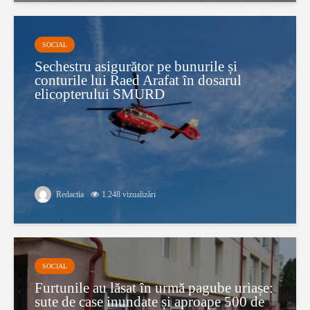
SOCIAL
Sechestru asigurător pe bunurile și
conturile lui Raed Arafat în dosarul
elicopterului SMURD
Redactia
1.248 vizualizări
SOCIAL
Furtunile au lăsat în urmă pagube uriașe:
sute de case inundate și aproape 500 de