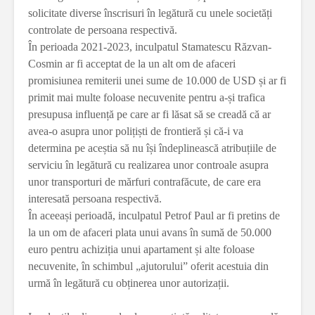
solicitate diverse înscrisuri în legătură cu unele societăți
controlate de persoana respectivă.
În perioada 2021-2023, inculpatul Stamatescu Răzvan-
Cosmin ar fi acceptat de la un alt om de afaceri
promisiunea remiterii unei sume de 10.000 de USD și ar fi
primit mai multe foloase necuvenite pentru a-și trafica
presupusa influență pe care ar fi lăsat să se creadă că ar
avea-o asupra unor polițiști de frontieră și că-i va
determina pe aceștia să nu își îndeplinească atribuțiile de
serviciu în legătură cu realizarea unor controale asupra
unor transporturi de mărfuri contrafăcute, de care era
interesată persoana respectivă.
În aceeași perioadă, inculpatul Petrof Paul ar fi pretins de
la un om de afaceri plata unui avans în sumă de 50.000
euro pentru achiziția unui apartament și alte foloase
necuvenite, în schimbul „ajutorului” oferit acestuia din
urmă în legătură cu obținerea unor autorizații.