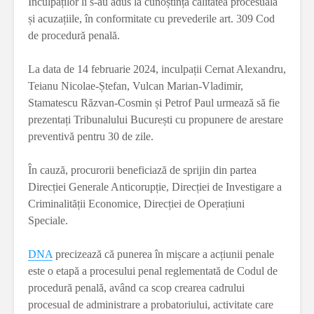
Inculpaților li s-au adus la cunoștință calitatea procesuală
și acuzațiile, în conformitate cu prevederile art. 309 Cod
de procedură penală.
La data de 14 februarie 2024, inculpații Cernat Alexandru,
Teianu Nicolae-Ștefan, Vulcan Marian-Vladimir,
Stamatescu Răzvan-Cosmin și Petrof Paul urmează să fie
prezentați Tribunalului București cu propunere de arestare
preventivă pentru 30 de zile.
În cauză, procurorii beneficiază de sprijin din partea
Direcției Generale Anticorupție, Direcției de Investigare a
Criminalității Economice, Direcției de Operațiuni
Speciale.
DNA
precizează că punerea în mișcare a acțiunii penale
este o etapă a procesului penal reglementată de Codul de
procedură penală, având ca scop crearea cadrului
procesual de administrare a probatoriului, activitate care