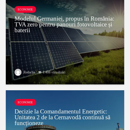
ECONOMIE
Modelul Germaniei, propus în România:
TVA zero pentru panouri fotovoltaice și
baterii
Redactia
1.408 vizualizări
ECONOMIE
Decizie la Comandamentul Energetic:
Unitatea 2 de la Cernavodă continuă să
funcționeze