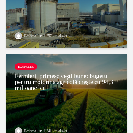
Redactia
1.357 vizualizări
ECONOMIE
Fermierii primesc vești bune: bugetul
pentru motorina agricolă crește cu 94,3
milioane lei
Redactia
1.341 vizualizări