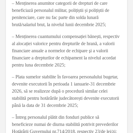
– Menținerea anumitor categorii de drepturi de care
beneficiază personalul militar, polițiștii și polițiștii de
penitenciare, care nu fac parte din solda lunară
brută/salariul brut, la nivelul lunii decembrie 2025;
– Menținerea cuantumului compensației bănești, respectiv
al alocației valorice pentru drepturile de hrană, a valorii
financiare anuale a normelor de echipare şi a valorii
financiare a drepturilor de echipament la nivelul acordat
pentru luna decembrie 2025;
– Plata sumelor stabilite în favoarea personalului bugetar,
devenite executorii în perioada 1 ianuarie-31 decembrie
2026, să se realizeze după o procedură similar celei
stabilită pentru hotărârile judecătorești devenite executorii
până la data de 31 decembrie 2025;
– Întreg personalul plătit din fonduri publice să
beneficieze numai de diurna stabilită potrivit prevederilor
Hotărârii Guvernului nr.714/2018, respectiv 23/de lei/zi;