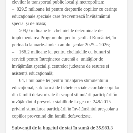
elevilor la transportul public local și metropolitan;
– 829,5 milioane lei pentru drepturile copiilor cu cerințe
educaționale speciale care frecventează învățământul
special și de masă;
– 509,0 milioane lei cheltuielile determinate de
implementarea Programului pentru şcoli al României, în
perioada ianuarie–iunie a anului şcolar 2025 – 2026;
– 166,2 milioane lei pentru cheltuielile cu bunuri și
servicii pentru întreținerea curentă a unităților de
învățământ special și centrelor județene de resurse și
asistență educațională;
– 64,1 milioane lei pentru finanțarea stimulentului
educațional, sub formă de tichete sociale acordate copiilor
din familii defavorizate în scopul stimulării participării în
învăţământul preşcolar stabilit de Legea nr. 248/2015
privind stimularea participării în învățământul preșcolar a
copiilor provenind din familii defavorizate.
Subvenții de la bugetul de stat în sumă de 35.983,3