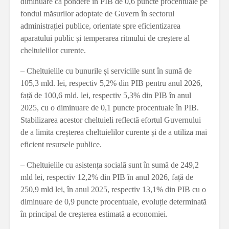
diminuare ca pondere în PIB de 0,6 puncte procentuale pe
fondul măsurilor adoptate de Guvern în sectorul
administrației publice, orientate spre eficientizarea
aparatului public și temperarea ritmului de creștere al
cheltuielilor curente.
– Cheltuielile cu bunurile și serviciile sunt în sumă de
105,3 mld. lei, respectiv 5,2% din PIB pentru anul 2026,
față de 100,6 mld. lei, respectiv 5,3% din PIB în anul
2025, cu o diminuare de 0,1 puncte procentuale în PIB.
Stabilizarea acestor cheltuieli reflectă efortul Guvernului
de a limita creșterea cheltuielilor curente și de a utiliza mai
eficient resursele publice.
– Cheltuielile cu asistența socială sunt în sumă de 249,2
mld lei, respectiv 12,2% din PIB în anul 2026, față de
250,9 mld lei, în anul 2025, respectiv 13,1% din PIB cu o
diminuare de 0,9 puncte procentuale, evoluție determinată
în principal de creșterea estimată a economiei.