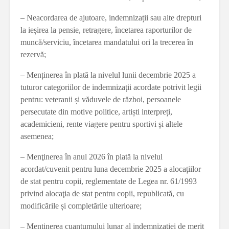
– Neacordarea de ajutoare, indemnizații sau alte drepturi
la ieșirea la pensie, retragere, încetarea raporturilor de
muncă/serviciu, încetarea mandatului ori la trecerea în
rezervă;
– Menținerea în plată la nivelul lunii decembrie 2025 a
tuturor categoriilor de indemnizații acordate potrivit legii
pentru: veteranii și văduvele de război, persoanele
persecutate din motive politice, artiști interpreți,
academicieni, rente viagere pentru sportivi și altele
asemenea;
– Menţinerea în anul 2026 în plată la nivelul
acordat/cuvenit pentru luna decembrie 2025 a alocațiilor
de stat pentru copii, reglementate de Legea nr. 61/1993
privind alocaţia de stat pentru copii, republicată, cu
modificările și completările ulterioare;
– Menţinerea cuantumului lunar al indemnizaţiei de merit