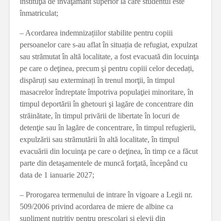
instituţia de învăţământ superior la care studentul este
înmatriculat;
– Acordarea indemnizațiilor stabilite pentru copiii
persoanelor care s-au aflat în situația de refugiat, expulzat
sau strămutat în altă localitate, a fost evacuată din locuinţa
pe care o deţinea, precum şi pentru copiii celor decedați,
dispăruți sau exterminați în trenul morţii, în timpul
masacrelor îndreptate împotriva populaţiei minoritare, în
timpul deportării în ghetouri şi lagăre de concentrare din
străinătate, în timpul privării de libertate în locuri de
detenţie sau în lagăre de concentrare, în timpul refugierii,
expulzării sau strămutării în altă localitate, în timpul
evacuării din locuinţa pe care o deţinea, în timp ce a făcut
parte din detaşamentele de muncă forţată, începând cu
data de 1 ianuarie 2027;
– Prorogarea termenului de intrare în vigoare a Legii nr.
509/2006 privind acordarea de miere de albine ca
supliment nutritiv pentru preşcolari şi elevii din