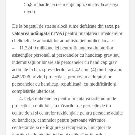
56,8 miliarde lei (se mențin aproximativ la același
nivel)
De la bugetul de stat se alocă sume defalcate din
taxa pe
valoarea adăugată (TVA)
pentru finanțarea următoarelor
cheltuieli ale autorităților administrației publice locale:
– 11.324,9 milioane lei pentru finanțarea drepturilor
asistenților personali ai persoanelor cu handicap grav sau
indemnizațiilor lunare ale persoanelor cu handicap grav
acordate în baza prevederilor art. 42 alin. (4) din Legea nr.
448/2006 privind protecția și promovarea drepturilor
persoanelor cu handicap, republicată, cu modificările și
completările ulterioare;
– 4.159,3 milioane lei pentru finanțarea sistemului de
protecție a copilului și a măsurilor de protecție de tip
centre de zi și centrelor rezidențiale pentru persoane adulte
cu handicap, căminelor pentru persoane vârstnice,
centrelor de zi de îngrijire și recuperare, unităților de
îngrijire la domiciliu, indemnizațiilor îngrijitorilor