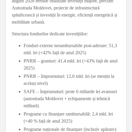
august 2026 trebuie finalizate investiții majore, precum
Autostrada Moldovei, proiecte de infrastructură
spitalicească și investiții în energie, eficiență energetică și
mobilitate urbană.
Structura fondurilor dedicate investițiilor:
Fonduri externe nerambursabile post-aderare: 51,3
mld. lei (+42% față de anul 2025)
PNRR – granturi: 41,4 mld. lei (+43% față de anul
2025)
PNRR – împrumuturi: 12,0 mld. lei (se mențin la
același nivel)
SAFE – împrumuturi: peste 6 miliarde lei avansuri
(autostrada Moldovei + echipamente și tehnică
militară)
Programe cu finanțare rambursabilă: 2,4 mld. lei
(+40 % față de anul 2025)
Programe naționale de finanțare (inclusiv apărare):