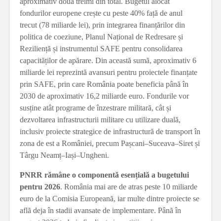
aproximativ două treimi din total. Bugetul alocat
fondurilor europene crește cu peste 40% față de anul
trecut (78 miliarde lei), prin integrarea finanțărilor din
politica de coeziune, Planul Național de Redresare și
Reziliență și instrumentul SAFE pentru consolidarea
capacităților de apărare. Din această sumă, aproximativ 6
miliarde lei reprezintă avansuri pentru proiectele finanțate
prin SAFE, prin care România poate beneficia până în
2030 de aproximativ 16,2 miliarde euro. Fondurile vor
susține atât programe de înzestrare militară, cât și
dezvoltarea infrastructurii militare cu utilizare duală,
inclusiv proiecte strategice de infrastructură de transport în
zona de est a României, precum Pașcani–Suceava–Siret și
Târgu Neamț–Iași–Ungheni.
PNRR rămâne o componentă esențială a bugetului
pentru 2026
. România mai are de atras peste 10 miliarde
euro de la Comisia Europeană, iar multe dintre proiecte se
află deja în stadii avansate de implementare. Până în