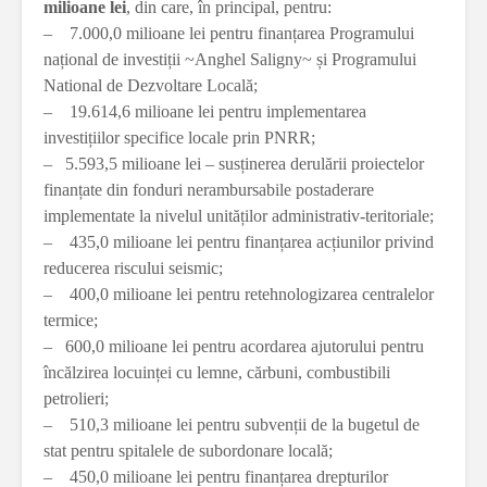
milioane lei
, din care, în principal, pentru:
– 7.000,0 milioane lei pentru finanțarea Programului
național de investiții ~Anghel Saligny~ și Programului
National de Dezvoltare Locală;
– 19.614,6 milioane lei pentru implementarea
investițiilor specifice locale prin PNRR;
– 5.593,5 milioane lei – susținerea derulării proiectelor
finanțate din fonduri nerambursabile postaderare
implementate la nivelul unităților administrativ-teritoriale;
– 435,0 milioane lei pentru finanțarea acțiunilor privind
reducerea riscului seismic;
– 400,0 milioane lei pentru retehnologizarea centralelor
termice;
– 600,0 milioane lei pentru acordarea ajutorului pentru
încălzirea locuinței cu lemne, cărbuni, combustibili
petrolieri;
– 510,3 milioane lei pentru subvenții de la bugetul de
stat pentru spitalele de subordonare locală;
– 450,0 milioane lei pentru finanțarea drepturilor