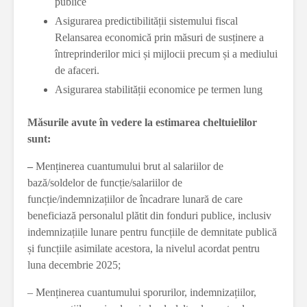
publice
Asigurarea predictibilității sistemului fiscal
Relansarea economică prin măsuri de susținere a
întreprinderilor mici și mijlocii precum și a mediului
de afaceri.
Asigurarea stabilității economice pe termen lung
Măsurile avute în vedere la estimarea cheltuielilor
sunt:
–
Menținerea cuantumului brut al salariilor de
bază/soldelor de funcție/salariilor de
funcție/indemnizațiilor de încadrare lunară de care
beneficiază personalul plătit din fonduri publice, inclusiv
indemnizațiile lunare pentru funcțiile de demnitate publică
și funcțiile asimilate acestora, la nivelul acordat pentru
luna decembrie 2025;
– Menținerea cuantumului sporurilor, indemnizațiilor,