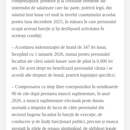
compensațiilor, primelor şi al celorlalte elemente ale
sistemului de salarizare care fac parte, potrivit legii, din
salariul brut lunar cel mult la nivelul cuantumului acordat
pentru luna decembrie 2025, în măsura în care personalul
ocupă aceeași funcție și își desfășoară activitatea în
aceleași condiții;
– Acordarea indemnizației de hrană de 347 lei lunar,
începând cu 1 ianuarie 2026, numai pentru personalul
încadrat ale cărui salarii lunare sunt de până la 6.000 lei
net. De acest drept nu beneficiază personalul căruia i se
acordă alte drepturi de hrană, potrivit legislației specifice;
– Compensarea cu timp liber corespunzător în următoarele
90 de zile după prestarea muncii suplimentare, în anul
2026, a muncii suplimentare efectuată peste durata
normală a timpului de lucru de către personalul din
sectorul bugetar încadrat în funcții de execuție, de
conducere și de înalți funcționari publici, precum și munca
prestată în zilele de repaus săptămânal, de sărbători legale