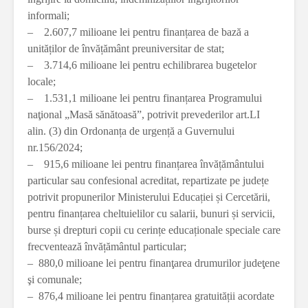
informali;
– 2.607,7 milioane lei pentru finanțarea de bază a
unităților de învățământ preuniversitar de stat;
– 3.714,6 milioane lei pentru echilibrarea bugetelor
locale;
– 1.531,1 milioane lei pentru finanțarea Programului
naţional „Masă sănătoasă”, potrivit prevederilor art.LI
alin. (3) din Ordonanța de urgență a Guvernului
nr.156/2024;
– 915,6 milioane lei pentru finanțarea învățământului
particular sau confesional acreditat, repartizate pe județe
potrivit propunerilor Ministerului Educației și Cercetării,
pentru finanțarea cheltuielilor cu salarii, bunuri și servicii,
burse și drepturi copii cu cerințe educaționale speciale care
frecventează învățământul particular;
– 880,0 milioane lei pentru finanţarea drumurilor judeţene
şi comunale;
– 876,4 milioane lei pentru finanțarea gratuității acordate