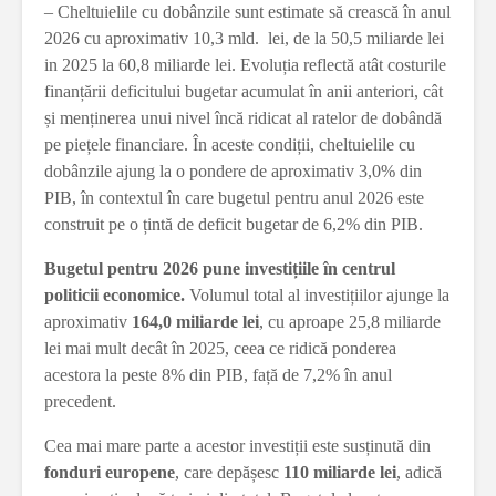
– Cheltuielile cu dobânzile sunt estimate să crească în anul
2026 cu aproximativ 10,3 mld. lei, de la 50,5 miliarde lei
in 2025 la 60,8 miliarde lei. Evoluția reflectă atât costurile
finanțării deficitului bugetar acumulat în anii anteriori, cât
și menținerea unui nivel încă ridicat al ratelor de dobândă
pe piețele financiare. În aceste condiții, cheltuielile cu
dobânzile ajung la o pondere de aproximativ 3,0% din
PIB, în contextul în care bugetul pentru anul 2026 este
construit pe o țintă de deficit bugetar de 6,2% din PIB.
Bugetul pentru 2026 pune investițiile în centrul
politicii economice.
Volumul total al investițiilor ajunge la
aproximativ
164,0 miliarde lei
, cu aproape 25,8 miliarde
lei mai mult decât în 2025, ceea ce ridică ponderea
acestora la peste 8% din PIB, față de 7,2% în anul
precedent.
Cea mai mare parte a acestor investiții este susținută din
fonduri europene
, care depășesc
110 miliarde lei
, adică