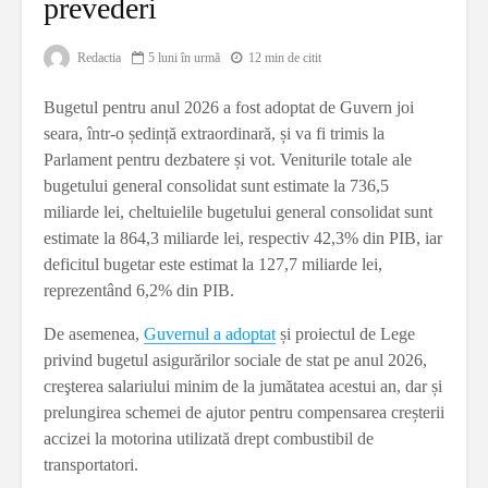
prevederi
Redactia
5 luni în urmă
12 min de citit
Bugetul pentru anul 2026 a fost adoptat de Guvern joi
seara, într-o ședință extraordinară, și va fi trimis la
Parlament pentru dezbatere și vot. Veniturile totale ale
bugetului general consolidat sunt estimate la 736,5
miliarde lei, cheltuielile bugetului general consolidat sunt
estimate la 864,3 miliarde lei, respectiv 42,3% din PIB, iar
deficitul bugetar este estimat la 127,7 miliarde lei,
reprezentând 6,2% din PIB.
De asemenea,
Guvernul a adoptat
și proiectul de Lege
privind bugetul asigurărilor sociale de stat pe anul 2026,
creşterea salariului minim de la jumătatea acestui an, dar și
prelungirea schemei de ajutor pentru compensarea creșterii
accizei la motorina utilizată drept combustibil de
transportatori.