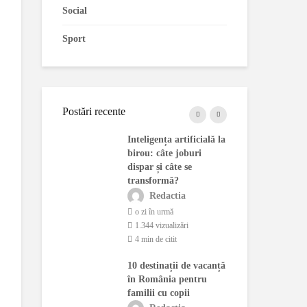
Social
Sport
Postări recente
blindate
Inteligența artificială la
Cam
 fabricate în
birou: câte joburi
ado
ost
dispar și câte se
pri
onate de MApN
transformă?
Leg
actia
Redactia
ână în urmă
o zi în urmă
4 
ualizări
1.344 vizualizări
1.
citit
4 min de citit
3 
 fără
10 destinații de vacanță
Dec
t: Seceta
în România pentru
Co
entrala
familii cu copii
Ene
 de la
de 