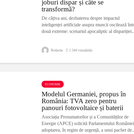
joburi dispar și câte se
transformă?
De câțiva ani, dezbaterea despre impactul
inteligenței artificiale asupra muncii oscilează înt
două extreme: scenariul apocaliptic al dispariției..
Redactia
1.344 vizualizări
ECONOMIE
Modelul Germaniei, propus în
România: TVA zero pentru
panouri fotovoltaice și baterii
Asociația Prosumatorilor și a Comunităților de
Energie (APCE) solicită Parlamentului României
adoptarea, în regim de urgență, a unui pachet de..