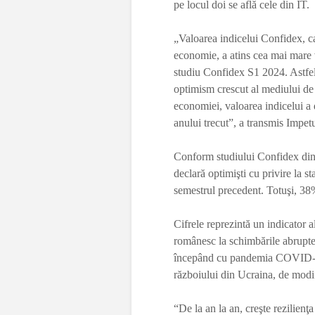
pe locul doi se află cele din IT.
„Valoarea indicelui Confidex, c
economie, a atins cea mai mare v
studiu Confidex S1 2024. Astfel, 
optimism crescut al mediului de a
economiei, valoarea indicelui a 
anului trecut”, a transmis Impe
Conform studiului Confidex din 
declară optimişti cu privire la 
semestrul precedent. Totuşi, 38%
Cifrele reprezintă un indicator al 
românesc la schimbările abrupte a
începând cu pandemia COVID-19,
războiului din Ucraina, de modific
“De la an la an, creşte rezilienţ