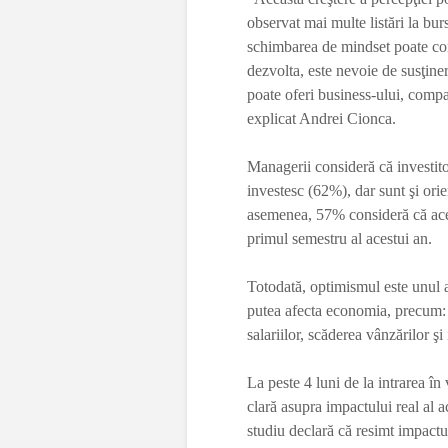
observat mai multe listări la bur
schimbarea de mindset poate cont
dezvolta, este nevoie de susţiner
poate oferi business-ului, compa
explicat Andrei Cionca.
Managerii consideră că investitor
investesc (62%), dar sunt şi ori
asemenea, 57% consideră că ace
primul semestru al acestui an.
Totodată, optimismul este unul an
putea afecta economia, precum: 
salariilor, scăderea vânzărilor şi 
La peste 4 luni de la intrarea în
clară asupra impactului real al a
studiu declară că resimt impactu