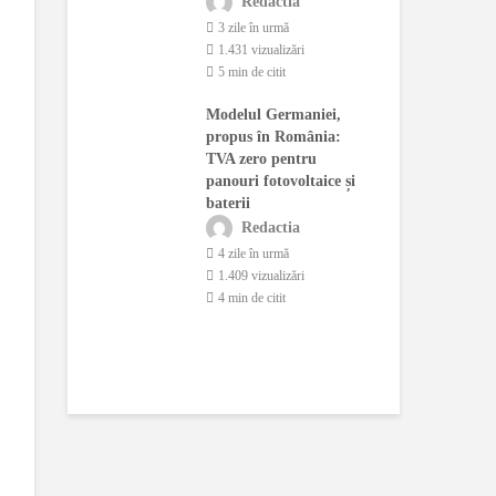
Redactia
dă
con
3 zile în urmă
actia
1.431 vizualizări
ână în urmă
5 min de citit
o 
ualizări
1.
Modelul Germaniei,
citit
3 
propus în România:
ernetic asupra
TVA zero pentru
Fer
rației
panouri fotovoltaice și
bun
e a
baterii
mot
arelor.
cre
Redactia
a deschide o
lei
4 zile în urmă
1.409 vizualizări
actia
4 min de citit
o 
ână în urmă
1.
ualizări
2 
citit