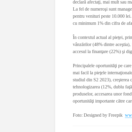
declară afectaţi, mai mult sau m
La fel de numeroşi sunt managerii
pentru venituri peste 10.000 lei
cu minimum 1% din cifra de afac
În contextul actual al pieţei, pri
vânzărilor (48% dintre aceştia), 
accesul la finanţare (22%) şi di
Principalele oportunităţi pe car
mai facil la pieţele internaţiona
studiul din S2 2023), creşterea c
tehnologizarea (12%, dublu faţă
produselor, accesarea unor fondu
oportunităţi importante către ca
Foto: Designed by Freepik
www