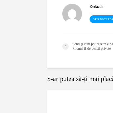
Redactia
VEZI TOATE PO
Când și cum pot fi retrași ba
Pilonul II de pensii private
S-ar putea să-ți mai plac