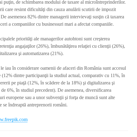
ai puţin, de schimbarea modului de taxare al microîntreprinderilor.
 care resimt dificultăţi din cauza anulării scutirii de impozit
. De asemenea 82% dintre managerii intervievaţi susţin că taxarea
eri a companiilor cu businessuri mari a afectat companiile.
ncipalele priorităţi ale managerilor autohtoni sunt creşterea
retenţia angajaţilor (26%), îmbunătăţirea relaţiei cu clienţii (26%),
gitalizarea şi automatizarea (21%).
e le iau în considerare oamenii de afaceri din România sunt accesul
le (12% dintre participanţii la studiul actual, comparativ cu 11%, în
ererii pe piaţă (12%, în scădere de la 18%) şi digitalizarea şi
 de 6%, în studiul precedent). De asemenea, diversificarea
ri europene sau a unor subvenţii şi forţa de muncă sunt alte
re se îndreaptă antreprenorii români.
.freepik.com