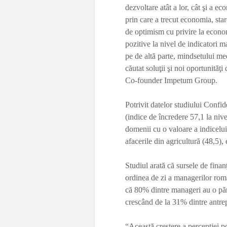
dezvoltare atât a lor, cât şi a e
prin care a trecut economia, sta
de optimism cu privire la econo
pozitive la nivel de indicatori m
pe de altă parte, mindsetului med
căutat soluţii şi noi oportunită
Co-founder Impetum Group.
Potrivit datelor studiului Confi
(indice de încredere 57,1 la nive
domenii cu o valoare a indicelui
afacerile din agricultură (48,5), 
Studiul arată că sursele de finan
ordinea de zi a managerilor româ
că 80% dintre manageri au o păr
crescând de la 31% dintre antrep
“Această creştere a percepţiei po