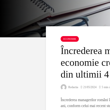
ECONOMIE
Încrederea m
economie cre
din ultimii 4
Redactia
21/05/2024
5 min d
Încrederea managerilor români î
ani, conform celui mai recent st