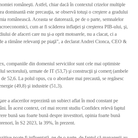
conomiei româneşti. Astfel, chiar dacă în contextul crizelor multiple
continuă să funcționeze
Cernavo
rea dominantă este precauţia, se observă totuşi o creştere a gradului
Redactia
Red
mia românească. Aceasta se datorează, pe de o parte, semnalelor
o săptămână în urmă
o săptăm
1.358 vizualizări
1.330 viz
acroeconomici, cum ar fi scăderea inflaţiei şi creşterea PIB-ului, şi,
3 min de citit
5 min de 
iului de afaceri care nu şi-a oprit motoarele, nu a clacat, ci a
ţi de a rămâne relevanţi pe piaţă”, a declarat Andrei Cionca, CEO &
Fermierii primesc vești
Atac cib
bune: bugetul pentru
Administ
motorina agricolă
Național
crește cu 94,3 milioane
Penitenci
dex, companiile din domeniul serviciilor sunt cele mai optimiste
lei
DIICOT v
lul sectorului), urmate de IT (53,7) şi construcţii şi comerţ (ambele
anchetă
Redactia
 de 52,6. La polul opus, cu o abordare mai precaută, se regăsesc
Red
o săptămână în urmă
energie (49,8) şi industrie (51,3).
1.341 vizualizări
o săptăm
2 min de citit
1.182 viz
ţare a afacerilor reprezintă un subiect aflat în mod constant pe
2 min de 
ni. În acest context, cel mai recent studiu Confidex relevă faptul
ere bună sau foarte bună despre investitori, opinia foarte bună
renori, în S2 2023, la 39%, în prezent.
zitive poate fi influenţată, pe de o parte, de faptul că managerii au