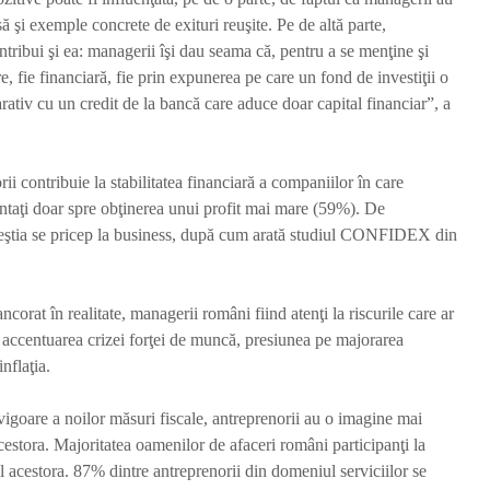
să şi exemple concrete de exituri reuşite. Pe de altă parte,
ribui şi ea: managerii îşi dau seama că, pentru a se menţine şi
e, fie financiară, fie prin expunerea pe care un fond de investiţii o
rativ cu un credit de la bancă care aduce doar capital financiar”, a
ii contribuie la stabilitatea financiară a companiilor în care
entaţi doar spre obţinerea unui profit mai mare (59%). De
ştia se pricep la business, după cum arată studiul CONFIDEX din
corat în realitate, managerii români fiind atenţi la riscurile care ar
accentuarea crizei forţei de muncă, presiunea pe majorarea
inflaţia.
 vigoare a noilor măsuri fiscale, antreprenorii au o imagine mai
cestora. Majoritatea oamenilor de afaceri români participanţi la
l acestora. 87% dintre antreprenorii din domeniul serviciilor se