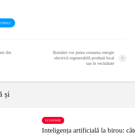
STĂRILE
nii din
Românii vor putea consuma energie
electrică regenerabilă produsă local
sau în vecinătate
ă și
ECONOMIE
Inteligența artificială la birou: cât