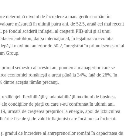
are determină nivelul de încredere a managerilor români în
aloare măsurată în ultimii patru ani, de 52,5, arată cel mai recent
pe fondul scăderii inflaţiei, al creşterii PIB-ului şi al unui
faceri autohton, dar şi internaţional, în legătură cu evoluţia
depăşit maximul anterior de 50,2, înregistrat în primul semestru al
tum Group.
Camera Deputaților
Primele 
primul semestru al acestui an, ponderea managerilor care se
adoptă proiectul
COBRA II
privind integritatea.
țară au f
starea economiei româneşti a urcat până la 34%, faţă de 26%, în
Legea merge la Senat
recepți
 dintre aceştia rămân precauţi.
Redactia
Red
4 zile în urmă
o săptăm
rezilienţei, flexibilităţii şi adaptabilităţii mediului de business
1.368 vizualizări
1.220 viz
le condiţiilor de piaţă cu care s-au confruntat în ultimii ani,
3 min de citit
2 min de 
 urmată de creşterea preţurilor la energie, apoi de izbucnirea
Decizie la
Scenariu
ările fiscale şi de valul inflaţionist care încă nu s-a încheiat.
Comandamentul
preceden
Energetic: Unitatea 2
oprește c
a şi gradul de încredere al antreprenorilor români în capacitatea de
de la Cernavodă
nucleară