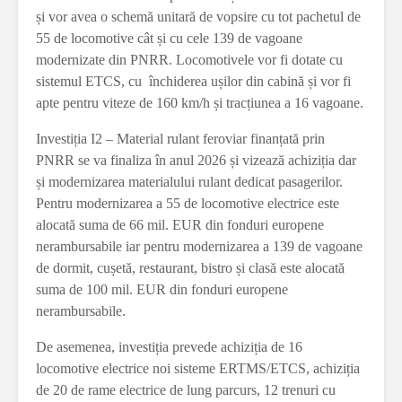
și vor avea o schemă unitară de vopsire cu tot pachetul de
55 de locomotive cât și cu cele 139 de vagoane
modernizate din PNRR. Locomotivele vor fi dotate cu
sistemul ETCS, cu închiderea ușilor din cabină și vor fi
apte pentru viteze de 160 km/h și tracțiunea a 16 vagoane.
Investiția I2 – Material rulant feroviar finanțată prin
PNRR se va finaliza în anul 2026 și vizează achiziția dar
și modernizarea materialului rulant dedicat pasagerilor.
Pentru modernizarea a 55 de locomotive electrice este
alocată suma de 66 mil. EUR din fonduri europene
nerambursabile iar pentru modernizarea a 139 de vagoane
de dormit, cușetă, restaurant, bistro și clasă este alocată
suma de 100 mil. EUR din fonduri europene
nerambursabile.
De asemenea, investiția prevede achiziția de 16
locomotive electrice noi sisteme ERTMS/ETCS, achiziția
de 20 de rame electrice de lung parcurs, 12 trenuri cu