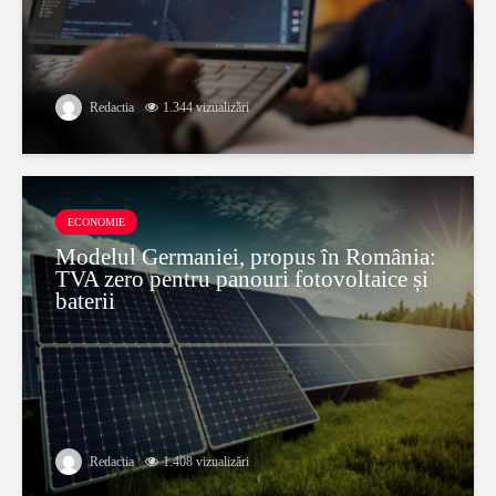
Redactia
1.344 vizualizări
ECONOMIE
Modelul Germaniei, propus în România:
TVA zero pentru panouri fotovoltaice și
baterii
Redactia
1.408 vizualizări