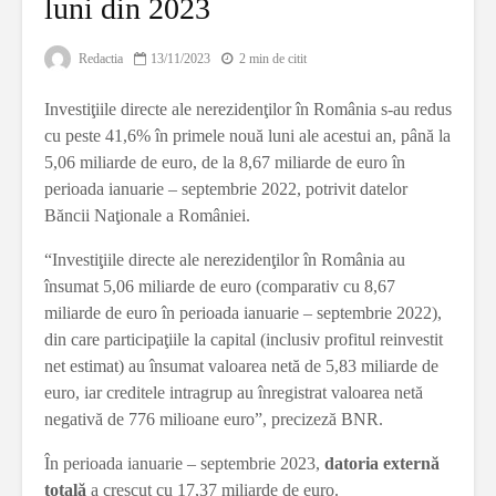
luni din 2023
Redactia
13/11/2023
2 min de citit
Investiţiile directe ale nerezidenţilor în România s-au redus
cu peste 41,6% în primele nouă luni ale acestui an, până la
5,06 miliarde de euro, de la 8,67 miliarde de euro în
perioada ianuarie – septembrie 2022, potrivit datelor
Băncii Naţionale a României.
“Investiţiile directe ale nerezidenţilor în România au
însumat 5,06 miliarde de euro (comparativ cu 8,67
miliarde de euro în perioada ianuarie – septembrie 2022),
din care participaţiile la capital (inclusiv profitul reinvestit
net estimat) au însumat valoarea netă de 5,83 miliarde de
euro, iar creditele intragrup au înregistrat valoarea netă
negativă de 776 milioane euro”, precizeză BNR.
În perioada ianuarie – septembrie 2023,
datoria externă
totală
a crescut cu 17,37 miliarde de euro.