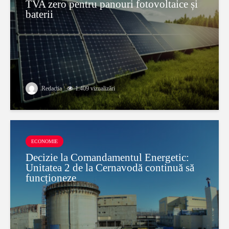
TVA zero pentru panouri fotovoltaice și
baterii
Redactia
1.409 vizualizări
ECONOMIE
Decizie la Comandamentul Energetic:
Unitatea 2 de la Cernavodă continuă să
funcționeze