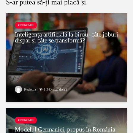
S-ar putea să-ți mai placă și
ECONOMIE
Inteligența artificială la birou: câte joburi
dispar și câte se transformă?
Redactia
1.345 vizualizări
ECONOMIE
Modelul Germaniei, propus în România: