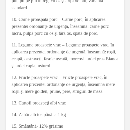
pui, pulpe pui întregi cu os şi aripi de pui, varianta
standard.
10. Carne proaspătă porc – Carne porc, în aplicarea
prezentei ordonanţe de urgenţă, înseamnă: carne porc
lucru, pulpă porc cu os şi fără os, spată de porc.
11. Legume proaspete vrac – Legume proaspete vrac, în
aplicarea prezentei ordonanţe de urgenţă, înseamnă: roşii,
ceapă, castraveţi, fasole uscată, morcovi, ardei gras Bianca
şi ardei capia, usturoi.
12. Fructe proaspete vrac – Fructe proaspete vrac, în
aplicarea prezentei ordonanţe de urgenţă, înseamnă mere
roşii şi mere golden, prune, pere, struguri de masă.
13. Cartofi proaspeţi albi vrac
14. Zahăr alb tos până la 1 kg
15. Smântână- 12% grăsime