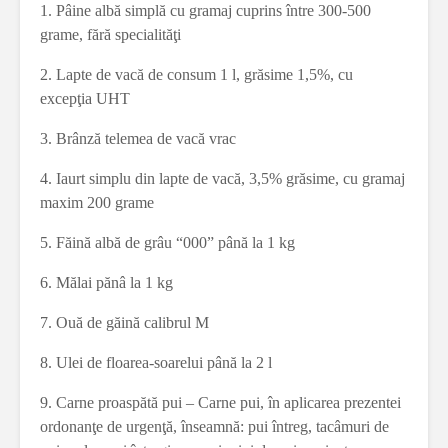
1. Pâine albă simplă cu gramaj cuprins între 300-500
grame, fără specialităţi
2. Lapte de vacă de consum 1 l, grăsime 1,5%, cu
excepţia UHT
3. Brânză telemea de vacă vrac
4. Iaurt simplu din lapte de vacă, 3,5% grăsime, cu gramaj
maxim 200 grame
5. Făină albă de grâu “000” până la 1 kg
6. Mălai pănâ la 1 kg
7. Ouă de găină calibrul M
8. Ulei de floarea-soarelui până la 2 l
9. Carne proaspătă pui – Carne pui, în aplicarea prezentei
ordonanţe de urgenţă, înseamnă: pui întreg, tacâmuri de