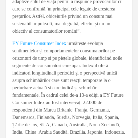
adapteze stilul de viață pentru a răspunde provocărilor cu
care se confruntă, în principal cele legate de creșterea
prețurilor. Astfel, obiceiurile privind un consum mai
sustenabil ar putea fi, mai degrabă, efectul și nu un
obiectiv al consumatorilor români”.
EY Future Consumer Index
urmărește evoluția
sentimentelor și comportamentelor consumatorilor pe
orizonturi de timp și pe piețele globale, identificând noile
segmente de consumatori care apar. Indexul oferă
indicatori longitudinali periodici și o perspectivă unică
asupra schimbărilor care sunt reacții temporare la o
perturbare actuală și care indică și schimbări
fundamentale. În cadrul celei de-a 13-a ediții a EY Future
Consumer Index au fost intervievați 22.000 de
respondenți din Marea Britanie, Franța, Germania,
Danemarca, Finlanda, Suedia, Norvegia, Italia, Spania,
Țările de Jos, SUA, Canada, Australia, Noua Zeelandă,
India, China, Arabia Saudită, Brazilia, Japonia, Indonezia,