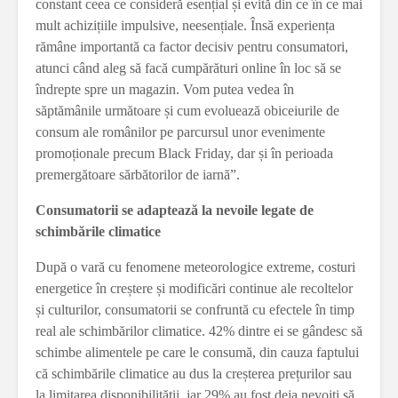
constant ceea ce consideră esențial și evită din ce în ce mai
mult achizițiile impulsive, neesențiale. Însă experiența
rămâne importantă ca factor decisiv pentru consumatori,
atunci când aleg să facă cumpărături online în loc să se
îndrepte spre un magazin. Vom putea vedea în
săptămânile următoare și cum evoluează obiceiurile de
consum ale românilor pe parcursul unor evenimente
promoționale precum Black Friday, dar și în perioada
premergătoare sărbătorilor de iarnă”.
Consumatorii se adaptează la nevoile legate de
schimbările climatice
După o vară cu fenomene meteorologice extreme, costuri
energetice în creștere și modificări continue ale recoltelor
și culturilor, consumatorii se confruntă cu efectele în timp
real ale schimbărilor climatice. 42% dintre ei se gândesc să
schimbe alimentele pe care le consumă, din cauza faptului
că schimbările climatice au dus la creșterea prețurilor sau
la limitarea disponibilității, iar 29% au fost deja nevoiți să