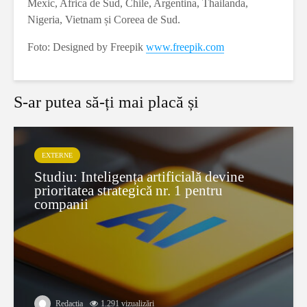
Mexic, Africa de Sud, Chile, Argentina, Thailanda,
Nigeria, Vietnam și Coreea de Sud.
Foto: Designed by Freepik
www.freepik.com
S-ar putea să-ți mai placă și
EXTERNE
Studiu: Inteligența artificială devine
prioritatea strategică nr. 1 pentru
companii
Redactia
1.291 vizualizări