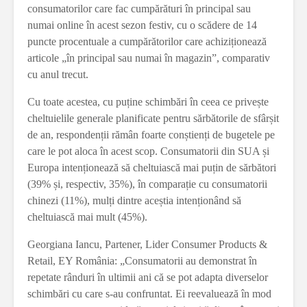
consumatorilor care fac cumpărături în principal sau
numai online în acest sezon festiv, cu o scădere de 14
puncte procentuale a cumpărătorilor care achiziționează
articole „în principal sau numai în magazin”, comparativ
cu anul trecut.
Cu toate acestea, cu puține schimbări în ceea ce privește
cheltuielile generale planificate pentru sărbătorile de sfârșit
de an, respondenții rămân foarte conștienți de bugetele pe
care le pot aloca în acest scop. Consumatorii din SUA și
Europa intenționează să cheltuiască mai puțin de sărbători
(39% și, respectiv, 35%), în comparație cu consumatorii
chinezi (11%), mulți dintre aceștia intenționând să
cheltuiască mai mult (45%).
Georgiana Iancu, Partener, Lider Consumer Products &
Retail, EY România: „Consumatorii au demonstrat în
repetate rânduri în ultimii ani că se pot adapta diverselor
schimbări cu care s-au confruntat. Ei reevaluează în mod