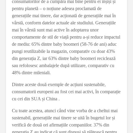
consumatorilor de a cumpăra mai bine pentru ei înșiși și
pentru planetă – o noțiune adesea proclamată de
generațiile mai tinere, dar acționată de generațiile mai în
vârstă, conform datelor actuale ale studiului. Generațiile
mai în vârstă sunt mai active în adoptarea unor
comportamente de stil de viață pentru a-și reduce impactul
de mediu: 65% dintre baby boomeri (58-76 de ani) aduc
pungi reutilizabile la magazin, comparativ cu doar 43%
din generația Z, iar 63% dintre baby boomeri reciclează
sau refolosesc ambalajele după utilizare, comparativ cu
48% dintre mileniali.
Dintre aceste două exemple de acțiuni sustenabile,
consumatorii europeni au fost cei mai activi, în comparație
cu cei din SUA și China .
Cu toate acestea, atunci când vine vorba de a cheltui mai
sustenabil, generațiile mai tinere se uită în bugetul lor și
verifică de două ori afirmațiile companiilor. 37% din
generația Z au indicat că sunt dispuși să plătească pentru