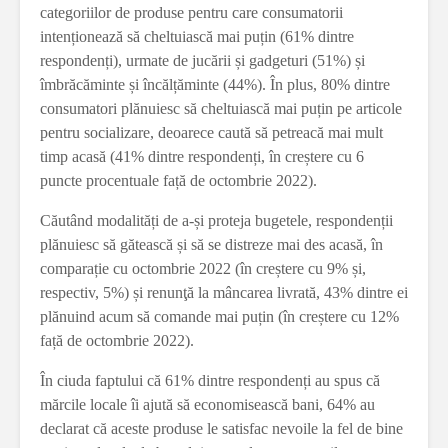
categoriilor de produse pentru care consumatorii
intenționează să cheltuiască mai puțin (61% dintre
respondenți), urmate de jucării și gadgeturi (51%) și
îmbrăcăminte și încălțăminte (44%). În plus, 80% dintre
consumatori plănuiesc să cheltuiască mai puțin pe articole
pentru socializare, deoarece caută să petreacă mai mult
timp acasă (41% dintre respondenți, în creștere cu 6
puncte procentuale față de octombrie 2022).
Căutând modalități de a-și proteja bugetele, respondenții
plănuiesc să gătească și să se distreze mai des acasă, în
comparație cu octombrie 2022 (în creștere cu 9% și,
respectiv, 5%) și renunţă la mâncarea livrată, 43% dintre ei
plănuind acum să comande mai puțin (în creștere cu 12%
față de octombrie 2022).
În ciuda faptului că 61% dintre respondenți au spus că
mărcile locale îi ajută să economisească bani, 64% au
declarat că aceste produse le satisfac nevoile la fel de bine