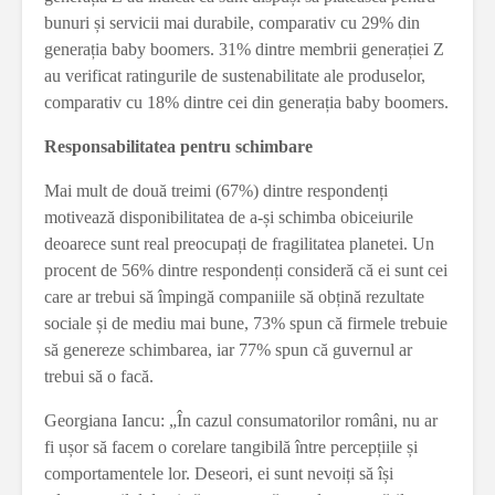
bunuri și servicii mai durabile, comparativ cu 29% din
generația baby boomers. 31% dintre membrii generației Z
au verificat ratingurile de sustenabilitate ale produselor,
comparativ cu 18% dintre cei din generația baby boomers.
Responsabilitatea pentru schimbare
Mai mult de două treimi (67%) dintre respondenți
motivează disponibilitatea de a-și schimba obiceiurile
deoarece sunt real preocupați de fragilitatea planetei. Un
procent de 56% dintre respondenți consideră că ei sunt cei
care ar trebui să împingă companiile să obțină rezultate
sociale și de mediu mai bune, 73% spun că firmele trebuie
să genereze schimbarea, iar 77% spun că guvernul ar
trebui să o facă.
Georgiana Iancu: „În cazul consumatorilor români, nu ar
fi ușor să facem o corelare tangibilă între percepțiile și
comportamentele lor. Deseori, ei sunt nevoiți să își