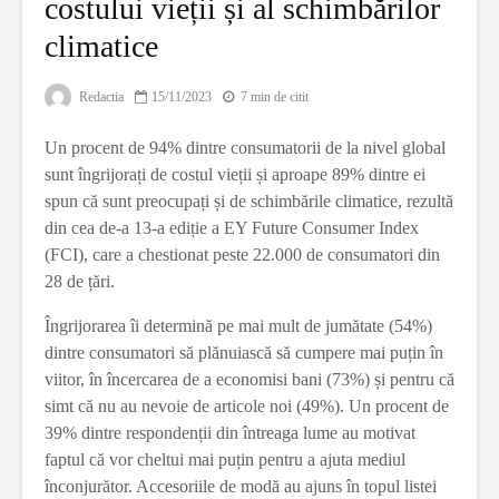
costului vieții și al schimbărilor
climatice
Redactia
15/11/2023
7 min de citit
Un procent de 94% dintre consumatorii de la nivel global
sunt îngrijorați de costul vieții și aproape 89% dintre ei
spun că sunt preocupați și de schimbările climatice, rezultă
din cea de-a 13-a ediție a EY Future Consumer Index
(FCI), care a chestionat peste 22.000 de consumatori din
28 de țări.
Îngrijorarea îi determină pe mai mult de jumătate (54%)
dintre consumatori să plănuiască să cumpere mai puțin în
viitor, în încercarea de a economisi bani (73%) și pentru că
simt că nu au nevoie de articole noi (49%). Un procent de
39% dintre respondenții din întreaga lume au motivat
faptul că vor cheltui mai puțin pentru a ajuta mediul
înconjurător. Accesoriile de modă au ajuns în topul listei