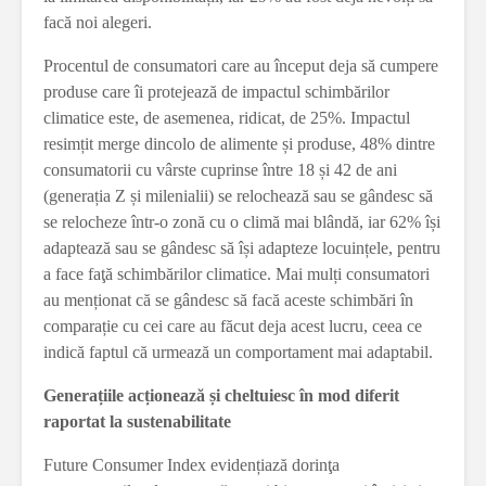
facă noi alegeri.
Procentul de consumatori care au început deja să cumpere
produse care îi protejează de impactul schimbărilor
climatice este, de asemenea, ridicat, de 25%. Impactul
resimțit merge dincolo de alimente și produse, 48% dintre
consumatorii cu vârste cuprinse între 18 și 42 de ani
(generația Z și milenialii) se relochează sau se gândesc să
se relocheze într-o zonă cu o climă mai blândă, iar 62% își
adaptează sau se gândesc să își adapteze locuințele, pentru
a face faţă schimbărilor climatice. Mai mulți consumatori
au menționat că se gândesc să facă aceste schimbări în
comparație cu cei care au făcut deja acest lucru, ceea ce
indică faptul că urmează un comportament mai adaptabil.
Generațiile acționează și cheltuiesc în mod diferit
raportat la sustenabilitate
Future Consumer Index evidențiază dorinţa