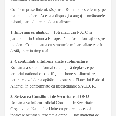
Conform preşedintelui, răspunsul României este ferm şi pe
mai multe paliere. Acesta a dispus şi a angajat următoarele
măsuri, parte dintre ele deja realizate:
1. Informarea aliaţilor
– Toţi aliaţii din NATO şi
partenerii din Uniunea Europeană au fost informaţi despre
incident. Comunicarea cu structurile militare aliate este în
desfăşurare în timp real.
2. Capabilităţi antidrone aliate suplimentare
–
România a solicitat formal ca aliaţii să deplaseze pe
teritoriul naţional capabilităţi antidrone suplimentare,
pentru consolidarea apărării noastre şi a Flancului Estic al
Alianţei, în conformitate cu instrucţiunile SACEUR.
3. Sesizarea Consiliului de Securitate al ONU
–
România va informa oficial Consiliul de Securitate al
Organizaţiei Naţiunilor Unite cu privire la această
încălcare brutală şi repetată a dreptului internaţional de