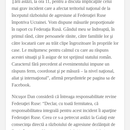
Ţării astăzi, la ora 11, pentru a discuta implicaţiile celui
mai grav incident care a afectat teritoriul naţional de la
începutul războiului de agresiune al Federaţiei Ruse
împotriva Ucrainei. Vom dispune măsurile proporţionale
în raport cu Federaţia Rusă. Gândul meu se îndreaptă, în
primul rând, către persoanele rănite, către familiile lor şi
către locatarii care au trăit clipe îngrozitoare în propriile lor
case. Le mulţumesc pentru calmul cu care au răspuns
acestei situaţii şi îi asigur de tot sprijinul statului român.
Caracterul fără precedent al evenimentului impune un
răspuns ferm, coordonat şi pe măsură – la nivel naţional,
aliat şi internaţional”, afirmă preşedintele pe pagina sa de
Facebook.
Nicuşor Dan consideră că întreaga responsabilitate revine
Federaţiei Ruse: “Declar, cu toată fermitatea, că
responsabilitatea integrală pentru acest incident îi aparţine
Federaţiei Ruse. Ceea ce s-a petrecut astăzi la Galaţi este
consecinţa directă a războiului de agresiune dezlănţuit de