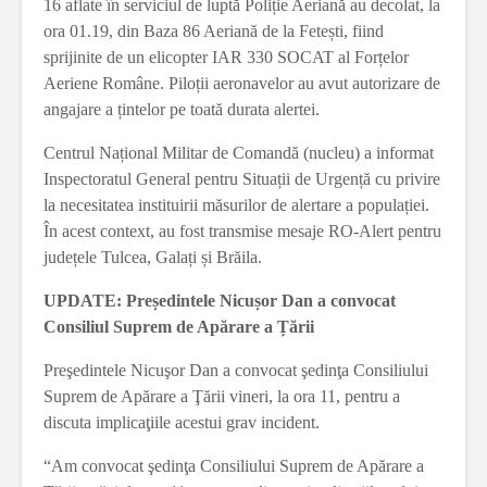
16 aflate în serviciul de luptă Poliție Aeriană au decolat, la
ora 01.19, din Baza 86 Aeriană de la Fetești, fiind
sprijinite de un elicopter IAR 330 SOCAT al Forțelor
Aeriene Române. Piloții aeronavelor au avut autorizare de
angajare a țintelor pe toată durata alertei.
Centrul Național Militar de Comandă (nucleu) a informat
Inspectoratul General pentru Situații de Urgență cu privire
la necesitatea instituirii măsurilor de alertare a populației.
În acest context, au fost transmise mesaje RO-Alert pentru
județele Tulcea, Galați și Brăila.
UPDATE: Președintele Nicușor Dan a convocat
Consiliul Suprem de Apărare a Țării
Preşedintele Nicuşor Dan a convocat şedinţa Consiliului
Suprem de Apărare a Ţării vineri, la ora 11, pentru a
discuta implicaţiile acestui grav incident.
“Am convocat şedinţa Consiliului Suprem de Apărare a