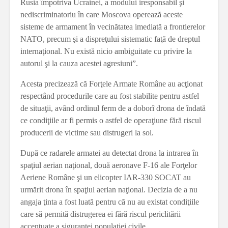
Rusia împotriva Ucrainei, a modului iresponsabil şi
nediscriminatoriu în care Moscova operează aceste
sisteme de armament în vecinătatea imediată a frontierelor
NATO, precum şi a dispreţului sistematic faţă de dreptul
internaţional. Nu există nicio ambiguitate cu privire la
autorul şi la cauza acestei agresiuni”.
Acesta precizează că Forţele Armate Române au acţionat
respectând procedurile care au fost stabilite pentru astfel
de situaţii, având ordinul ferm de a doborî drona de îndată
ce condiţiile ar fi permis o astfel de operaţiune fără riscul
producerii de victime sau distrugeri la sol.
După ce radarele armatei au detectat drona la intrarea în
spaţiul aerian naţional, două aeronave F-16 ale Forţelor
Aeriene Române şi un elicopter IAR-330 SOCAT au
urmărit drona în spaţiul aerian naţional. Decizia de a nu
angaja ţinta a fost luată pentru că nu au existat condiţiile
care să permită distrugerea ei fără riscul periclitării
accentuate a siguranţei populaţiei civile.