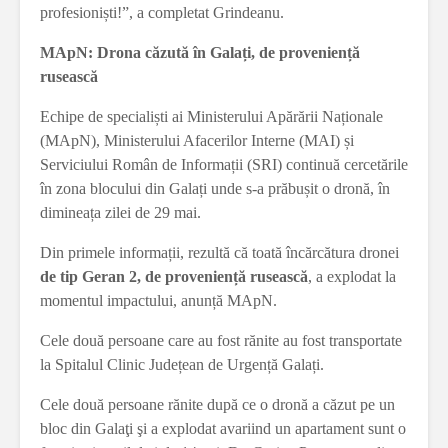
profesioniști!”, a completat Grindeanu.
MApN: Drona căzută în Galați, de proveniență
rusească
Echipe de specialiști ai Ministerului Apărării Naționale
(MApN), Ministerului Afacerilor Interne (MAI) și
Serviciului Român de Informații (SRI) continuă cercetările
în zona blocului din Galați unde s-a prăbușit o dronă, în
dimineața zilei de 29 mai.
Din primele informații, rezultă că toată încărcătura dronei
de tip Geran 2, de proveniență rusească
, a explodat la
momentul impactului, anunță MApN.
Cele două persoane care au fost rănite au fost transportate
la Spitalul Clinic Județean de Urgență Galați.
Cele două persoane rănite după ce o dronă a căzut pe un
bloc din Galaţi şi a explodat avariind un apartament sunt o