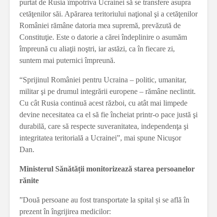
purtat de Rusia împotriva Ucrainei să se transfere asupra
cetăţenilor săi. Apărarea teritoriului naţional şi a cetăţenilor
României rămâne datoria mea supremă, prevăzută de
Constituţie. Este o datorie a cărei îndeplinire o asumăm
împreună cu aliaţii noştri, iar astăzi, ca în fiecare zi,
suntem mai puternici împreună.
“Sprijinul României pentru Ucraina – politic, umanitar,
militar şi pe drumul integrării europene – rămâne neclintit.
Cu cât Rusia continuă acest război, cu atât mai limpede
devine necesitatea ca el să fie încheiat printr-o pace justă şi
durabilă, care să respecte suveranitatea, independenţa şi
integritatea teritorială a Ucrainei”, mai spune Nicuşor
Dan.
Ministerul Sănătății monitorizează starea persoanelor
rănite
”Două persoane au fost transportate la spital și se află în
prezent în îngrijirea medicilor: