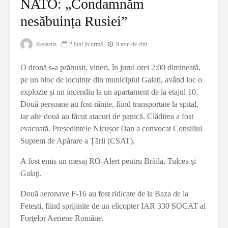
NATO: „Condamnăm
nesăbuința Rusiei”
Redactia
2 luni în urmă
9 min de citit
O dronă s-a prăbușit, vineri, în jurul orei 2:00 dimineață,
pe un bloc de locuințe din municipiul Galați, având loc o
explozie și un incendiu la un apartament de la etajul 10.
Două persoane au fost rănite, fiind transportate la spital,
iar alte două au făcut atacuri de panică. Clădirea a fost
evacuată. Președintele Nicușor Dan a convocat Consiliul
Suprem de Apărare a Țării (CSAT).
A fost emis un mesaj RO-Alert pentru Brăila, Tulcea şi
Galaţi.
Două aeronave F-16 au fost ridicate de la Baza de la
Feteşti, fiind sprijinite de un elicopter IAR 330 SOCAT al
Forţelor Aeriene Române.