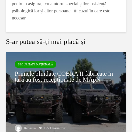
pentru a asigura, cu ajutorul specialiștilor, asistență
psihologică lor și altor persoane, în cazul în care este
necesar.
S-ar putea să-ți mai placă și
SECURITATE NAȚIONALĂ
Primele blindate COBRA II fabricate în
țară au fost recepționate de MApN
Redactia
1.221 vizualizări