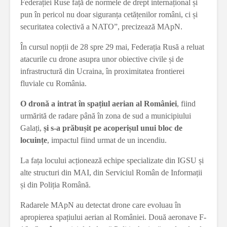
Federației Ruse față de normele de drept internațional și
pun în pericol nu doar siguranța cetățenilor români, ci și
securitatea colectivă a NATO”, precizează MApN.
În cursul nopții de 28 spre 29 mai, Federația Rusă a reluat
atacurile cu drone asupra unor obiective civile și de
infrastructură din Ucraina, în proximitatea frontierei
fluviale cu România.
O dronă a intrat în spațiul aerian al României
, fiind
urmărită de radare până în zona de sud a municipiului
Galați,
și s-a prăbușit pe acoperișul unui bloc de
locuințe
, impactul fiind urmat de un incendiu.
La fața locului acționează echipe specializate din IGSU și
alte structuri din MAI, din Serviciul Român de Informații
și din Poliția Română.
Radarele MApN au detectat drone care evoluau în
apropierea spațiului aerian al României. Două aeronave F-