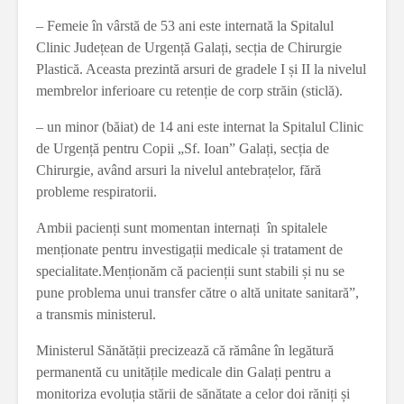
– Femeie în vârstă de 53 ani este internată la Spitalul
Clinic Județean de Urgență Galați, secția de Chirurgie
Plastică. Aceasta prezintă arsuri de gradele I și II la nivelul
membrelor inferioare cu retenție de corp străin (sticlă).
– ​un minor (băiat) de 14 ani este internat la Spitalul Clinic
de Urgență pentru Copii „Sf. Ioan” Galați, secția de
Chirurgie, având arsuri la nivelul antebrațelor, fără
probleme respiratorii.
​Ambii pacienți sunt momentan internați în spitalele
menționate pentru investigații medicale și tratament de
specialitate.Menționăm că pacienții sunt stabili și nu se
pune problema unui transfer către o altă unitate sanitară”,
a transmis ministerul.
Ministerul Sănătății precizează că rămâne în legătură
permanentă cu unitățile medicale din Galați pentru a
monitoriza evoluția stării de sănătate a celor doi răniți și