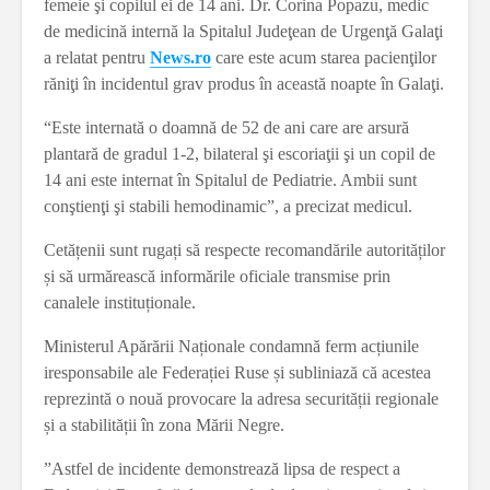
femeie şi copilul ei de 14 ani. Dr. Corina Popazu, medic
de medicină internă la Spitalul Judeţean de Urgenţă Galaţi
a relatat pentru
News.ro
care este acum starea pacienţilor
răniţi în incidentul grav produs în această noapte în Galaţi.
“Este internată o doamnă de 52 de ani care are arsură
plantară de gradul 1-2, bilateral şi escoriaţii şi un copil de
14 ani este internat în Spitalul de Pediatrie. Ambii sunt
conştienţi şi stabili hemodinamic”, a precizat medicul.
Cetățenii sunt rugați să respecte recomandările autorităților
și să urmărească informările oficiale transmise prin
canalele instituționale.
Ministerul Apărării Naționale condamnă ferm acțiunile
iresponsabile ale Federației Ruse și subliniază că acestea
reprezintă o nouă provocare la adresa securității regionale
și a stabilității în zona Mării Negre.
”Astfel de incidente demonstrează lipsa de respect a