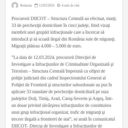
Redactia
12/03/2024
4 min de citit
Procurorii DIICOT – Structura Centrală au efectuat, marţi,
33 de percheziţii domiciliare în cinci judeţe, fiind vizaţi
membrii unei grupări infracţionale care a încercat să
introducă şi să scoată ilegal din România sute de migranţi.
Migrații plăteau 4.000 – 5.000 de euro.
”La data de 12.03.2024, procurorii Direcţiei de
Investigare a Infracţiunilor de Criminalitate Organizată şi
Terorism – Structura Centrală împreună cu ofiţeri de
poliţie judiciară din cadrul Inspectoratului General al
Poliţiei de Frontieră şi structurilor subordonate au pus în
aplicare 33 mandate de percheziţie domiciliară pe raza
judeţelor Dolj, Timiş, Arad, Caraş-Severin şi Argeş, într-
un dosar privind săvârşirea infracţiunilor de constituirea
unui grup infracţional organizat, trafic de migranţi şi
trecere ilegală a frontierei de stat”, se arată în comunicatul
DIICOT- Direcța de Investigare a Infracțiunilor de