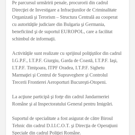
Pe parcursul urmăririi penale, procurorii din cadrul
Direcţiei de Investigare a Infracţiunilor de Criminalitate
Organizată şi Terorism – Structura Centrală au cooperat
cu autorităţile judiciare din Bulgaria şi Germania,
beneficiind şi de suportul EUROPOL, care a facilitat
schimbul de informaţii.
Activităţile sunt realizate cu sprijinul poliţiştilor din cadrul
I.G.P.F., I.T.P.F. Giurgiu, Garda de Coastă, I.T.P.F. Iaşi,
I.T.P.F. Timişoara, ITPF Oradea, I.T.P.F. Sighetu
Marmaţiei şi Centrul de Supraveghere şi Controlul
Trecerii Frontierei Aeroporturi Bucureşti-Otopeni.
La acţiune participă şi forţe din cadrul Jandarmeriei
Române şi al Inspectoratului General pentru Imigrări.
Suportul de specialitate a fost asigurat de către Biroul
Tehnic din cadrul D.I.I.C.O.T. şi Direcţia de Operaţiuni
Speciale din cadrul Poliţiei Române.