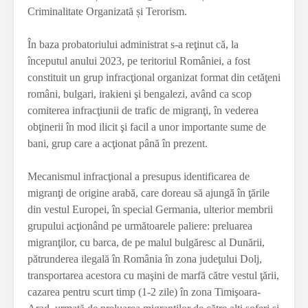
Criminalitate Organizată și Terorism.
În baza probatoriului administrat s-a reţinut că, la
începutul anului 2023, pe teritoriul României, a fost
constituit un grup infracţional organizat format din cetăţeni
români, bulgari, irakieni şi bengalezi, având ca scop
comiterea infracţiunii de trafic de migranţi, în vederea
obţinerii în mod ilicit şi facil a unor importante sume de
bani, grup care a acţionat până în prezent.
Mecanismul infracţional a presupus identificarea de
migranţi de origine arabă, care doreau să ajungă în ţările
din vestul Europei, în special Germania, ulterior membrii
grupului acţionând pe următoarele paliere: preluarea
migranţilor, cu barca, de pe malul bulgăresc al Dunării,
pătrunderea ilegală în România în zona judeţului Dolj,
transportarea acestora cu maşini de marfă către vestul ţării,
cazarea pentru scurt timp (1-2 zile) în zona Timişoara-