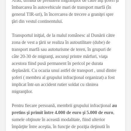
Arad, urmată de preluarea migranţilor de către alţi şoferi şi
îmbarcarea în autovehicule mari de transport marfă (în
general TIR-uri), în încercarea de trecere a graniţei spre
ţări din vestul continentului.
Transportul iniţial, de la malul românesc al Dunării către
zona de vest a ţării se realiza în autoutilitare (dube) de
transport marfă sau autoturisme de teren, în grupuri de
câte 20-30 de migranţi, ascunşi printre mărfuri, viaţa
acestora fiind pusă permanent în pericol pe durata
deplasării. Cu ocazia unui astfel de transport , unul dintre
şoferi ( membru al grupului infracţional organizat) a fost
implicat într-un accident rutier soldat cu rănirea
migranţilor.
Pentru fiecare persoană, membrii grupului infracţional
au
pretins şi primit între 4.000 de euro şi 5.000 de euro
,
sumele obţinute în această modalitate, fiind ulterior
împărţite între aceştia, în funcţie de poziţia deţinută în