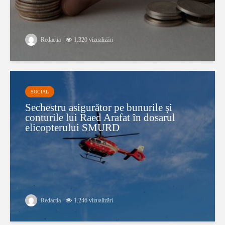
Redactia
1.320 vizualizări
SOCIAL
Sechestru asigurător pe bunurile și
conturile lui Raed Arafat în dosarul
elicopterului SMURD
Redactia
1.246 vizualizări