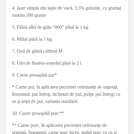
4. Iaurt simplu din lapte de vacă, 3,5% grăsime, cu gramaj
maxim 200 grame
5. Făină albă de grâu “000” până la 1 kg
6. Mălai pănâ la 1 kg
7. Ouă de găină calibrul M
8. Ulei de floarea-soarelui până la 2 l
9. Carne proaspătă pui*
* Carne pui, în aplicarea prezentei ordonanţe de urgenţă,
înseamnă: pui întreg, tacâmuri de pui, pulpe pui întregi cu
os şi aripi de pui, varianta standard.
10. Carne proaspătă porc**
** Carne porc, în aplicarea prezentei ordonanţe de
urgenţă, înseamnă: carne porc lucru, pulpă porc cu os şi