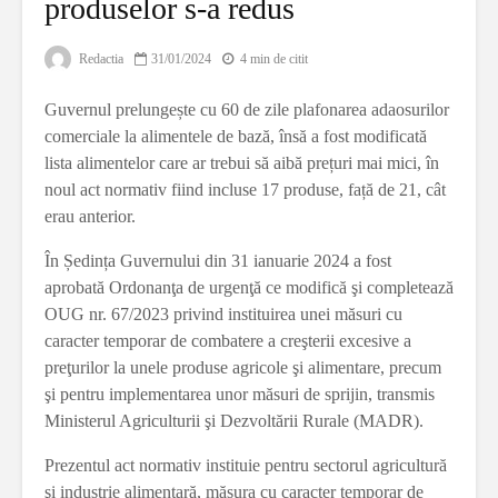
produselor s-a redus
Redactia
31/01/2024
4 min de citit
Guvernul prelungește cu 60 de zile plafonarea adaosurilor
comerciale la alimentele de bază, însă a fost modificată
lista alimentelor care ar trebui să aibă prețuri mai mici, în
noul act normativ fiind incluse 17 produse, față de 21, cât
erau anterior.
În Ședința Guvernului din 31 ianuarie 2024 a fost
aprobată Ordonanţa de urgenţă ce modifică şi completează
OUG nr. 67/2023 privind instituirea unei măsuri cu
caracter temporar de combatere a creşterii excesive a
preţurilor la unele produse agricole şi alimentare, precum
şi pentru implementarea unor măsuri de sprijin, transmis
Ministerul Agriculturii şi Dezvoltării Rurale (MADR).
Prezentul act normativ instituie pentru sectorul agricultură
şi industrie alimentară, măsura cu caracter temporar de