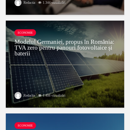
Redactia
1.344 vizualizări
ECONOMIE
Modelul Germaniei, propus în România:
TVA zero pentru panouri fotovoltaice și
baterii
Redactia
1.408 vizualizări
ECONOMIE