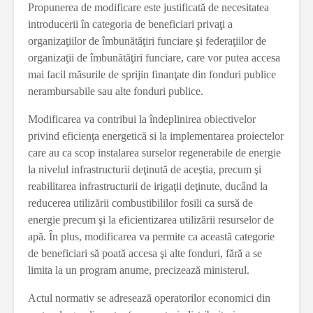
Propunerea de modificare este justificată de necesitatea
introducerii în categoria de beneficiari privaţi a
organizaţiilor de îmbunătăţiri funciare şi federaţiilor de
organizaţii de îmbunătăţiri funciare, care vor putea accesa
mai facil măsurile de sprijin finanţate din fonduri publice
nerambursabile sau alte fonduri publice.
Modificarea va contribui la îndeplinirea obiectivelor
privind eficienţa energetică si la implementarea proiectelor
care au ca scop instalarea surselor regenerabile de energie
la nivelul infrastructurii deţinută de aceştia, precum şi
reabilitarea infrastructurii de irigaţii deţinute, ducând la
reducerea utilizării combustibililor fosili ca sursă de
energie precum şi la eficientizarea utilizării resurselor de
apă. În plus, modificarea va permite ca această categorie
de beneficiari să poată accesa şi alte fonduri, fără a se
limita la un program anume, precizează ministerul.
Actul normativ se adresează operatorilor economici din