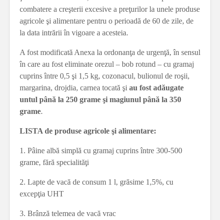
combatere a creşterii excesive a preţurilor la unele produse
agricole şi alimentare pentru o perioadă de 60 de zile, de
la data intrării în vigoare a acesteia.
A fost modificată Anexa la ordonanţa de urgenţă, în sensul
în care au fost eliminate orezul – bob rotund – cu gramaj
cuprins între 0,5 şi 1,5 kg, cozonacul, bulionul de roşii,
margarina, drojdia, carnea tocată şi
au fost adăugate
untul până la 250 grame şi magiunul până la 350
grame
.
LISTA de produse agricole şi alimentare:
1. Pâine albă simplă cu gramaj cuprins între 300-500
grame, fără specialităţi
2. Lapte de vacă de consum 1 l, grăsime 1,5%, cu
excepţia UHT
3. Brânză telemea de vacă vrac