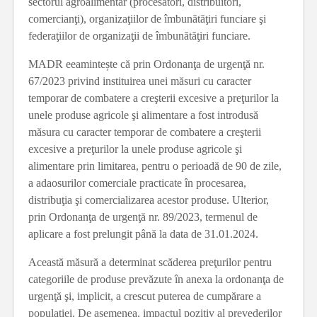
sectorul agroalimentar (procesatori, distribuitori,
comercianţi), organizaţiilor de îmbunătăţiri funciare şi
federaţiilor de organizaţii de îmbunătăţiri funciare.
MADR eeamintește că prin Ordonanţa de urgenţă nr.
67/2023 privind instituirea unei măsuri cu caracter
temporar de combatere a creşterii excesive a preţurilor la
unele produse agricole şi alimentare a fost introdusă
măsura cu caracter temporar de combatere a creşterii
excesive a preţurilor la unele produse agricole şi
alimentare prin limitarea, pentru o perioadă de 90 de zile,
a adaosurilor comerciale practicate în procesarea,
distribuţia şi comercializarea acestor produse. Ulterior,
prin Ordonanţa de urgenţă nr. 89/2023, termenul de
aplicare a fost prelungit până la data de 31.01.2024.
Această măsură a determinat scăderea preţurilor pentru
categoriile de produse prevăzute în anexa la ordonanţa de
urgenţă şi, implicit, a crescut puterea de cumpărare a
populaţiei. De asemenea, impactul pozitiv al prevederilor