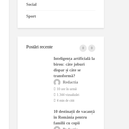
Social
Sport
Postări recente
blindate
Inteligența artificială la
Cam
 fabricate în
birou: câte joburi
ado
ost
dispar și câte se
pri
onate de MApN
transformă?
Leg
actia
Redactia
ână în urmă
10 ore în urmă
3 
ualizări
1.344 vizualizări
1.
citit
4 min de citit
3 
 fără
10 destinații de vacanță
Dec
t: Seceta
în România pentru
Co
entrala
familii cu copii
Ene
 de la
de 