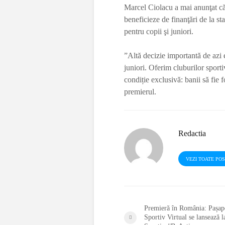
Marcel Ciolacu a mai anunţat că 
beneficieze de finanţări de la stat
pentru copii şi juniori.
”Altă decizie importantă de azi es
juniori. Oferim cluburilor sportiv
condiție exclusivă: banii să fie fo
premierul.
Redactia
VEZI TOATE PO
Premieră în România: Pașap
Sportiv Virtual se lansează l