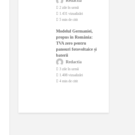
Redactia
dă
con
2 zile în urmă
actia
1.431 vizualizări
ână în urmă
5 min de citit
o 
ualizări
1.
Modelul Germaniei,
citit
3 
propus în România:
ernetic asupra
TVA zero pentru
Fer
rației
panouri fotovoltaice și
bun
e a
baterii
mot
arelor.
cre
Redactia
a deschide o
lei
3 zile în urmă
1.408 vizualizări
actia
4 min de citit
o 
ână în urmă
1.
ualizări
2 
citit