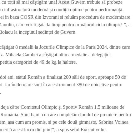
m cu toții să mai câștigăm una! Acest Guvern trebuie să probeze
r o infrastructură modernă și condiții optime pentru performanță.
ției în baza COSR din Izvorani și reluăm procedura de modernizare
noliu, care vor fi gata la timp pentru următorul ciclu olimpic! ”, a
Ciolacu la începutul ședinței de Guvern.
âştigat 8 medalii la Jocurile Olimpice de la Paris 2024, dintre care
onz. Mihaela Cambei a câștigat ultima medalie a delegației
etiția categoriei de 49 de kg la haltere.
Camera Deputaților
Primele 
adoptă proiectul
COBRA II
privind integritatea.
țară au f
doi ani, statul Român a finalizat 200 săli de sport, aproape 50 de
Legea merge la Senat
recepți
ot. Iar în derulare sunt în acest moment 380 de obiective pentru
Redactia
Red
.
3 zile în urmă
o săptăm
1.367 vizualizări
1.220 viz
 deja către Comitetul Olimpic și Sportiv Român 1,5 milioane de
3 min de citit
2 min de 
Romania. Sunt banii cu care completăm fondul de premiere pentru
Decizie la
Scenariu
ludem, așa cum am promis, și pe cele două gimnaste, Sabrina Voinea
Comandamentul
preceden
rită acest lucru din plin!”, a spus șeful Executivului.
Energetic: Unitatea 2
oprește c
de la Cernavodă
nucleară