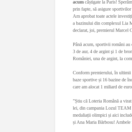
acum
câștigate la Paris! Speră
prin fapte, să asigure sportivilo
Am aprobat toate actele investi
a bazinului din complexul Lia Ma
declarat, joi, premierul Marcel 
Până acum, sportivii români au c
3 de aur, 4 de argint şi 1 de br
României, una de argint, la comp
Conform premierului, în ultimii 
baze sportive și 16 bazine de în
care am alocat 1 miliard de euro
”Știu că Loteria Română a virat
lei, din campania Lozul TEAM 
medaliații olimpici și aici inc
și Ana Maria Bărbosu! Ambele me