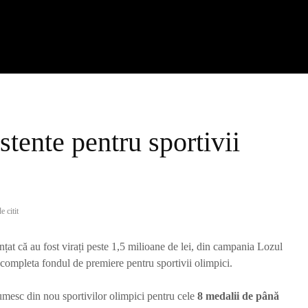
stente pentru sportivii
e citit
at că au fost virați peste 1,5 milioane de lei, din campania Lozul
mpleta fondul de premiere pentru sportivii olimpici.
lțumesc din nou sportivilor olimpici pentru cele
8 medalii de până