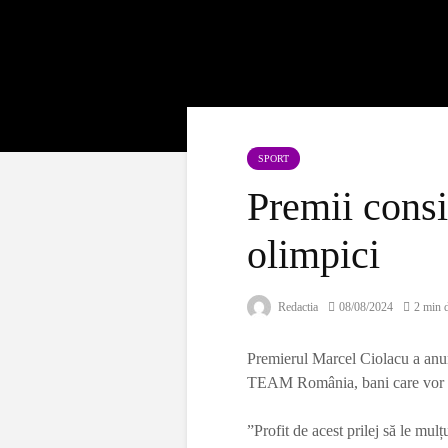
SPORT
Premii consi
olimpici
Redactia
08/08/2024
2 min d
Premierul Marcel Ciolacu a anunț
TEAM România, bani care vor co
”Profit de acest prilej să le mu