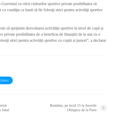
Guvernul va oferi cluburilor sportive private posibilitatea să
continuă să funcționeze
Cernavo
 cu condiţia ca banii să fie folosiţi strict pentru activităţi sportive
Redactia
Red
o săptămână în urmă
o săptăm
1.358 vizualizări
1.330 viz
3 min de citit
5 min de 
te să sprijinim dezvoltarea activității sportive la nivel de copii și
e private posibilitatea de a beneficia de finanțări de la stat cu o
Fermierii primesc vești
Atac cib
losiți strict pentru activități sportive cu copiii și juniori”, a declarat
bune: bugetul pentru
Administ
motorina agricolă
Național
crește cu 94,3 milioane
Penitenci
lei
DIICOT v
anchetă
Redactia
Red
o săptămână în urmă
1.341 vizualizări
o săptăm
2 min de citit
1.182 viz
STĂRILE
2 min de 
ortul
România, pe locul 15 la Jocurile
a Satul
Olimpice de la Paris