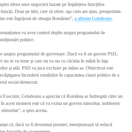
spins ideea unor negocieri bazate pe împărțirea funcțiilor.
crește cu 94,3 milioane
Penitenci
funcţii. Doar pe idei, care să ofere, aşa cum am spus, prosperitate.
lei
DIICOT v
anchetă
Redactia
e este îngrijorat de situaţia României”,
a afirmat Grindeanu
.
Red
o săptămână în urmă
1.341 vizualizări
o săptăm
formațiunea va avea control deplin asupra programului de
2 min de citit
1.182 viz
ndiționări politice.
2 min de 
Primele blindate
e asupra programului de guvernare. Dacă va fi un guvern PSD,
COBRA II fabricate în
Alertă la
țară au fost
Românie
re nu se va teme şi care nu va sta cu căciula în mână în faţa
recepționate de MApN
au decola
nilor şi atât. PSD va juca exclusiv pe mâna sa. Obiectivul este
locuitori
Redactia
câştigarea încrederii românilor în capacitatea clasei politice de a
primit m
o săptămână în urmă
derul social-democrat.
Red
1.220 vizualizări
2 min de citit
o săptăm
lui Executiv, Grindeanu a apreciat că România se îndreaptă către un
1.268 viz
2 min de 
în acest moment este că va exista un guvern minoritar, indiferent
minoritar”, a spus acesta.
țat că, dacă va fi desemnat premier, intenționează să reducă
ine funcțiile de vicepremier.