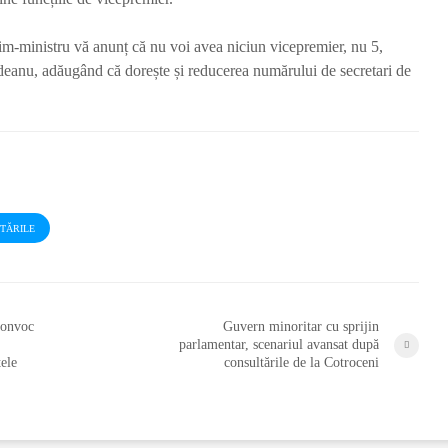
m-ministru vă anunț că nu voi avea niciun vicepremier, nu 5,
ndeanu, adăugând că dorește și reducerea numărului de secretari de
STĂRILE
convoc
Guvern minoritar cu sprijin
parlamentar, scenariul avansat după
ele
consultările de la Cotroceni