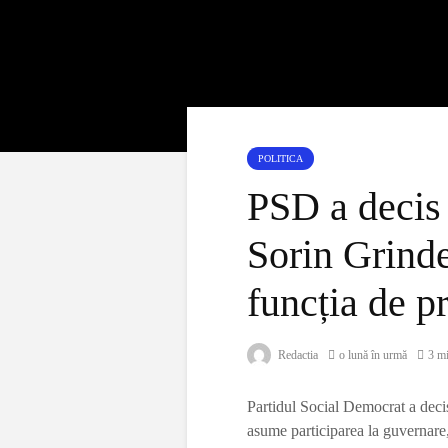
POLITICA
PSD a decis 
Sorin Grind
funcția de p
Redactia
o lună în urmă
3 mi
Partidul Social Democrat a decis 
asume participarea la guvernare,