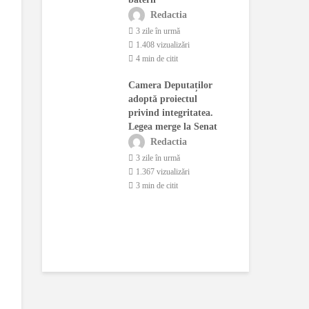
arelor.
cre
Redactia
a deschide o
lei
3 zile în urmă
1.408 vizualizări
actia
4 min de citit
o 
ână în urmă
1.
Camera Deputaților
ualizări
2 
adoptă proiectul
citit
privind integritatea.
Pri
 granița
Legea merge la Senat
COB
i: două F-16
țar
Redactia
t, iar
rec
3 zile în urmă
i din Tulcea au
1.367 vizualizări
esaj RO-Alert
3 min de citit
o 
actia
1.
ână în urmă
2 
ualizări
citit