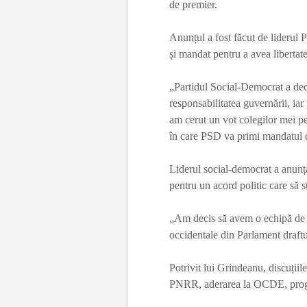
de premier.
Anunțul a fost făcut de liderul 
și mandat pentru a avea liberta
„Partidul Social-Democrat a deci
responsabilitatea guvernării, ia
am cerut un vot colegilor mei pen
în care PSD va primi mandatul d
Liderul social-democrat a anunț
pentru un acord politic care să st
„Am decis să avem o echipă de ne
occidentale din Parlament draftu
Potrivit lui Grindeanu, discuții
PNRR, aderarea la OCDE, progra