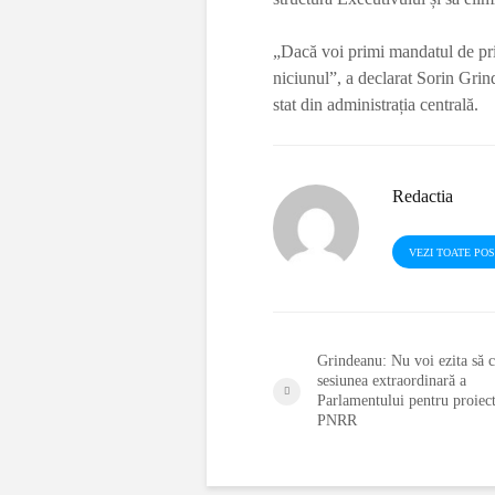
„Dacă voi primi mandatul de pri
niciunul”, a declarat Sorin Gri
stat din administrația centrală.
Redactia
VEZI TOATE PO
Grindeanu: Nu voi ezita să 
sesiunea extraordinară a
Parlamentului pentru proiect
PNRR