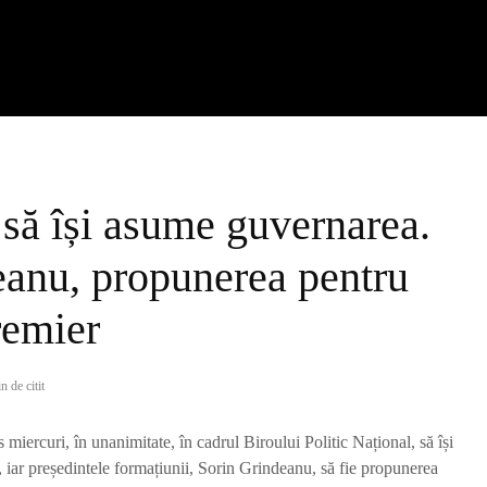
să își asume guvernarea.
eanu, propunerea pentru
remier
n de citit
miercuri, în unanimitate, în cadrul Biroului Politic Național, să își
 iar președintele formațiunii, Sorin Grindeanu, să fie propunerea