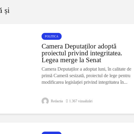
ă și
POLITICA
Camera Deputaților adoptă
proiectul privind integritatea.
Legea merge la Senat
Camera Deputaților a adoptat luni, în calitate de
primă Cameră sesizată, proiectul de lege pentru
modificarea legislației privind integritatea în...
Redactia
1.367 vizualizări