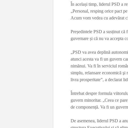
În același timp, liderul PSD a re
„Personal, resping orice pact pe 
Acum vom vedea cu adevărat cin
Președintele PSD a susținut că 
guvernare și că nu va accepta co
„PSD va avea deplină autonomi
atunci acesta va fi un guvern ca
nimănui. Va fi în serviciul româ
simplu, relansare economică şi re
livra prosperitate”, a declarat li
Întrebat despre formula viitoru
guvern minoritar. „Ceea ce pare 
de componență. Va fi un guvern 
De asemenea, liderul PSD a anun
structura Executivului și să elim