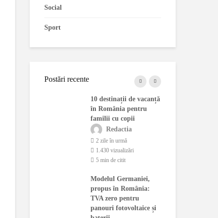
Social
Sport
Postări recente
 fără
10 destinații de vacanță
Dec
t: Seceta
în România pentru
Co
entrala
familii cu copii
Ene
 de la
de 
Redactia
dă
con
2 zile în urmă
actia
1.430 vizualizări
ână în urmă
5 min de citit
7 
ualizări
1.
Modelul Germaniei,
citit
3 
propus în România:
ernetic asupra
TVA zero pentru
Fer
rației
panouri fotovoltaice și
bun
e a
baterii
mot