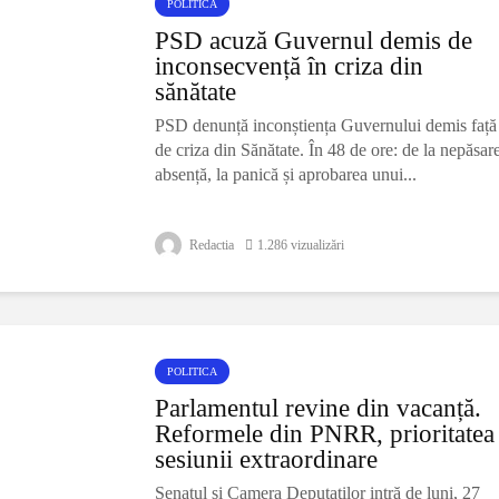
POLITICA
PSD acuză Guvernul demis de
inconsecvență în criza din
sănătate
PSD denunță inconștiența Guvernului demis față
de criza din Sănătate. În 48 de ore: de la nepăsare
absență, la panică și aprobarea unui...
Redactia
1.286 vizualizări
POLITICA
Parlamentul revine din vacanță.
Reformele din PNRR, prioritatea
sesiunii extraordinare
Senatul și Camera Deputaților intră de luni, 27