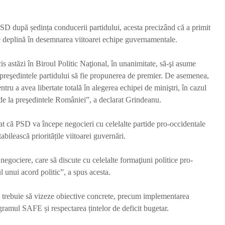
PSD după ședința conducerii partidului, acesta precizând că a primit
te deplină în desemnarea viitoarei echipe guvernamentale.
s astăzi în Biroul Politic Naţional, în unanimitate, să-şi asume
r preşedintele partidului să fie propunerea de premier. De asemenea,
tru a avea libertate totală în alegerea echipei de miniştri, în cazul
e la preşedintele României”, a declarat Grindeanu.
Decizie la
Scenariu
Comandamentul
preceden
Energetic: Unitatea 2
oprește c
at că PSD va începe negocieri cu celelalte partide pro-occidentale
de la Cernavodă
nucleară
abilească prioritățile viitoarei guvernări.
continuă să funcționeze
Cernavo
Redactia
Red
gociere, care să discute cu celelalte formaţiuni politice pro-
7 zile în urmă
o săptăm
l unui acord politic”, a spus acesta.
1.357 vizualizări
1.330 viz
3 min de citit
5 min de 
le trebuie să vizeze obiective concrete, precum implementarea
Fermierii primesc vești
Atac cib
mul SAFE și respectarea țintelor de deficit bugetar.
bune: bugetul pentru
Administ
motorina agricolă
Național