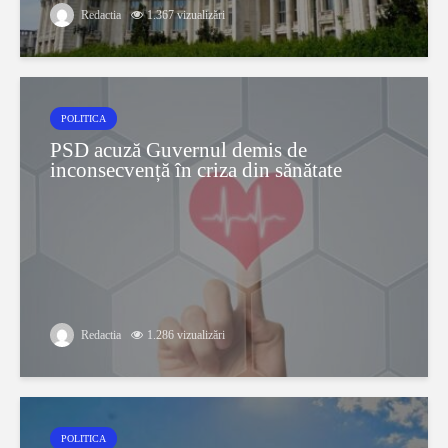
Redactia
1.367 vizualizări
POLITICA
PSD acuză Guvernul demis de
inconsecvență în criza din sănătate
Redactia
1.286 vizualizări
POLITICA