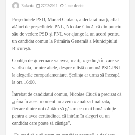
Redactia
27/02/2024
1 min de citit
Președintele PSD, Marcel Ciolacu, a declarat marți, aflat
alături de președintele PNL, Nicolae Ciucă, că din punctul
său de vedere PSD și PNL vor ajunge la un acord pentru
un candidat comun la Primăria Generală a Municipiului
București.
Coaliţia de guvernare va avea, marţi, o şedinţă în care se
va discuta, printre altele, despre o listă comună PSD-PNL
la alegerile europarlamentare. Ședinţa ar urma să înceapă
la ora 16:00.
Întrebat de candidatul comun, Nicolae Ciucă a precizat că
„până în acest moment nu avem o analiză finalizată,
fiecare dintre noi căutăm să găsim cea mai bună soluție
pentru a avea certitudinea că intrăm în alegeri cu un
candidat care poate să câștige”.