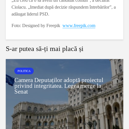
„Eu cred că o să avem un candidat comun”, a declarat
Ciolacu. „Imediat după decizie răspundem întrebărilor”, a
adăugat liderul PSD.
Foto: Designed by Freepik
www.freepik.com
S-ar putea să-ți mai placă și
POLITICA
Camera Deputaților adoptă proiectul
privind integritatea. Legea merge la
Senat