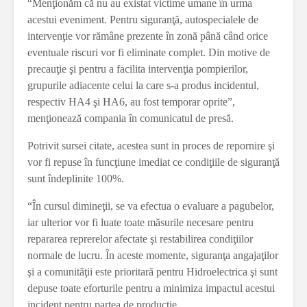
“Menţionăm că nu au existat victime umane în urma
acestui eveniment. Pentru siguranţă, autospecialele de
intervenţie vor rămâne prezente în zonă până când orice
eventuale riscuri vor fi eliminate complet. Din motive de
precauţie şi pentru a facilita intervenţia pompierilor,
grupurile adiacente celui la care s-a produs incidentul,
respectiv HA4 şi HA6, au fost temporar oprite”,
menţionează compania în comunicatul de presă.
Potrivit sursei citate, acestea sunt in proces de repornire şi
vor fi repuse în funcţiune imediat ce condiţiile de siguranţă
sunt îndeplinite 100%.
“În cursul dimineţii, se va efectua o evaluare a pagubelor,
iar ulterior vor fi luate toate măsurile necesare pentru
repararea reprerelor afectate şi restabilirea condiţiilor
normale de lucru. În aceste momente, siguranţa angajaţilor
şi a comunităţii este prioritară pentru Hidroelectrica şi sunt
depuse toate eforturile pentru a minimiza impactul acestui
incident pentru partea de producţie.