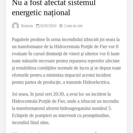
Nu a fost afectat sistemul
energetic național
Redactia
02/02/2024
2 min de citit
Pagubele produse în urma incendiului izbucnit joi seara la
un transformator de la Hidrocentrala Porţile de Fier vor fi
evaluate în cursul dimineţii de vineri şi ulterior vor fi luate
toate măsurile necesare pentru repararea reperelor afectate
şi restabilirea condiţiilor normale de lucru şi se depun toate
eforturile pentru a minimiza impactul acestui incident
pentru partea de producţie, a transmis Hidroelectrica.
Joi seara, în jurul orei 20:30, a avut loc un incident la
Hidrocentrala Porţile de Fier, unde a izbucnit un incendiu
la transformatorul aferent hidroagregatului numărul 5.
Echipele de pompieri au intervenit cu promptitudine,
incendiul fiind stins.