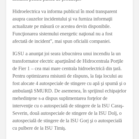
Hidroelectrica va informa publicul în mod transparent
asupra cauzelor incidentului şi va furniza informaţii
actualizate pe măsură ce acestea devin disponibile.
Funcţionarea sistemului energetic naţional nu a fost
afectată de incident”, mai spun oficialii companiei.
IGSU a anunţat joi seara izbucnirea unui incendiu la un
transformator electric aparţinând de Hidrocentrala Porţile
de Fier 1 – cea mai mare centrala hidroelectrică din țară.
Pentru optimizarea misiunii de răspuns, la faţa locului au
fost alocate 4 autospeciale de stingere cu apă şi spumă şi o
ambulanţă SMURD. De asemenea, în sprijinul echipajelor
mehedinţene s-a dispus suplimentarea forţelor de
intervenţie cu o autospecială de stingere de la ISU Caraş-
Severin, două autospeciale de stingere de la ISU Dolj, o
autospecială de stingere de la ISU Gorj şi o autospecială
cu pulbere de la ISU Timiş.