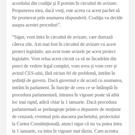
acordului din coaliţie şi îl pornim în circuitul de avizare.
Propunerea mea, dacă vreţi, este aceea ca acest pachet să
fie promovat prin asumarea răspunderii. Coaliţia va decide
asupra acestei proceduri”.
”Sigur, vom intra în circuitul de avizare, care durează
câteva zile. Am mai fost în circuitul de avizare cu acest
proiect legislativ, am avut toate avizele pe acest proiect
legislativ. Vom relua acest circuit ca să ne încadrăm din
punct de vedere legal complet, vom avea și vom cere și
avizul CES-ului, fără niciun fel de problemă, intrăm în
ședință de guvern. Dacă guvernul e de acord cu asumarea,
intrăm în parlament. În funcție de ceea ce se întâmplă în
procedura parlamentară, intrarea în vigoare poate să aibă
loc mai rapid, adică chiar la 1 ianuarie. Dacă procedura
parlamentară se prelungește printr-o depunere de moțiune
de cenzură, eventual prin atacarea pachetului, proiectului
la Curtea Constituțională, atunci sigur că nu va putea intra
la 1 ianuarie, va intra în vigoare mai târziu. Cam acestea