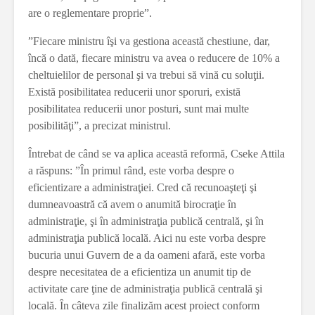
are o reglementare proprie”.
”Fiecare ministru îşi va gestiona această chestiune, dar,
încă o dată, fiecare ministru va avea o reducere de 10% a
cheltuielilor de personal şi va trebui să vină cu soluţii.
Există posibilitatea reducerii unor sporuri, există
posibilitatea reducerii unor posturi, sunt mai multe
posibilităţi”, a precizat ministrul.
Întrebat de când se va aplica această reformă, Cseke Attila
a răspuns: ”În primul rând, este vorba despre o
eficientizare a administraţiei. Cred că recunoaşteţi şi
dumneavoastră că avem o anumită birocraţie în
administraţie, şi în administraţia publică centrală, şi în
administraţia publică locală. Aici nu este vorba despre
bucuria unui Guvern de a da oameni afară, este vorba
despre necesitatea de a eficientiza un anumit tip de
activitate care ţine de administraţia publică centrală şi
locală. În câteva zile finalizăm acest proiect conform