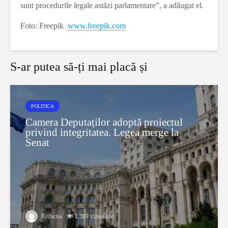
sunt procedurile legale astăzi parlamentare”, a adăugat el.
Foto: Freepik
www.freepik.com
S-ar putea să-ți mai placă și
POLITICA
Camera Deputaților adoptă proiectul
privind integritatea. Legea merge la
Senat
Redactia
1.369 vizualizări