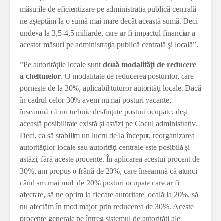
măsurile de eficientizare pe administraţia publică centrală
ne aşteptăm la o sumă mai mare decât această sumă. Deci
undeva la 3,5-4,5 miliarde, care ar fi impactul financiar a
acestor măsuri pe administraţia publică centrală şi locală”.
”Pe autorităţile locale sunt
două modalităţi de reducere
a cheltuielor
. O modalitate de reducerea posturilor, care
porneşte de la 30%, aplicabil tuturor autorităţi locale. Dacă
în cadrul celor 30% avem numai posturi vacante,
înseamnă că nu trebuie desfinţate posturi ocupate, deşi
această posibilitate există şi astăzi pe Codul administrativ.
Deci, ca să stabilim un lucru de la început, reorganizarea
autorităţilor locale sau autorităţi centrale este posibilă şi
astăzi, fără aceste procente. În aplicarea acestui procent de
30%, am propus o frână de 20%, care înseamnă că atunci
când am mai mult de 20% posturi ocupate care ar fi
afectate, să ne oprim la fiecare autoritate locală la 20%, să
nu afectăm în mod major prin reducerea de 30%. Aceste
procente generale pe întreg sistemul de autorităţi ale