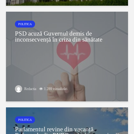
POLITICA
PSD acuză Guvernul demis de
inconsecvență în criza din sănătate
Redactia
1.289 vizualizări
POLITICA
Parlamentul revine din vacanță.