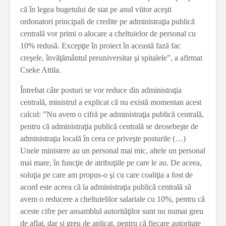
că în legea bugetului de stat pe anul viitor aceşti
ordonatori principali de credite pe administraţia publică
centrală vor primi o alocare a cheltuielor de personal cu
10% redusă. Excepţie în proiect în această fază fac
creşele, învăţământul preuniversitar şi spitalele”, a afirmat
Cseke Attila.
Întrebat câte posturi se vor reduce din administraţia
centrală, ministrul a explicat că nu există momentan acest
calcul: ”Nu avem o cifră pe administraţia publică centrală,
pentru că administraţia publică centrală se deosebeşte de
administraţia locală în ceea ce priveşte posturile (…)
Unele ministere au un personal mai mic, altele un personal
mai mare, în funcţie de atribuţiile pe care le au. De aceea,
soluţia pe care am propus-o şi cu care coaliţia a fost de
acord este aceea că la administraţia publică centrală să
avem o reducere a cheltuielilor salariale cu 10%, pentru că
aceste cifre per ansamblul autorităţilor sunt nu numai greu
de aflat, dar şi greu de aplicat, pentru că fiecare autoritate