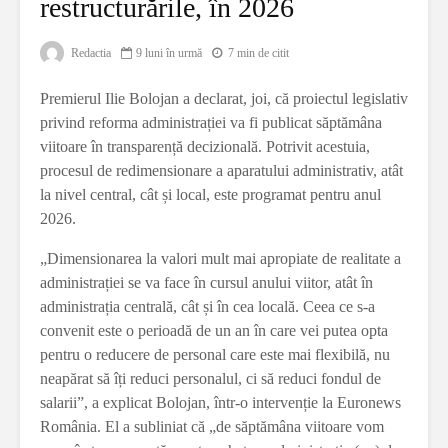
restructurările, în 2026
Redactia
9 luni în urmă
7 min de citit
Premierul Ilie Bolojan a declarat, joi, că proiectul legislativ
privind reforma administrației va fi publicat săptămâna
viitoare în transparență decizională. Potrivit acestuia,
procesul de redimensionare a aparatului administrativ, atât
la nivel central, cât și local, este programat pentru anul
2026.
„Dimensionarea la valori mult mai apropiate de realitate a
administrației se va face în cursul anului viitor, atât în
administrația centrală, cât și în cea locală. Ceea ce s-a
convenit este o perioadă de un an în care vei putea opta
pentru o reducere de personal care este mai flexibilă, nu
neapărat să îți reduci personalul, ci să reduci fondul de
salarii”, a explicat Bolojan, într-o intervenție la Euronews
România. El a subliniat că „de săptămâna viitoare vom