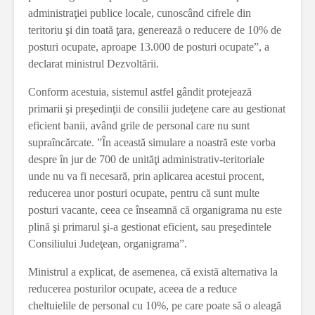
administraţiei publice locale, cunoscând cifrele din
teritoriu şi din toată ţara, generează o reducere de 10% de
posturi ocupate, aproape 13.000 de posturi ocupate”, a
declarat ministrul Dezvoltării.
Conform acestuia, sistemul astfel gândit protejează
primarii şi preşedinţii de consilii judeţene care au gestionat
eficient banii, având grile de personal care nu sunt
supraîncărcate. ”În această simulare a noastră este vorba
despre în jur de 700 de unităţi administrativ-teritoriale
unde nu va fi necesară, prin aplicarea acestui procent,
reducerea unor posturi ocupate, pentru că sunt multe
posturi vacante, ceea ce înseamnă că organigrama nu este
plină şi primarul şi-a gestionat eficient, sau preşedintele
Consiliului Judeţean, organigrama”.
Ministrul a explicat, de asemenea, că există alternativa la
reducerea posturilor ocupate, aceea de a reduce
cheltuielile de personal cu 10%, pe care poate să o aleagă