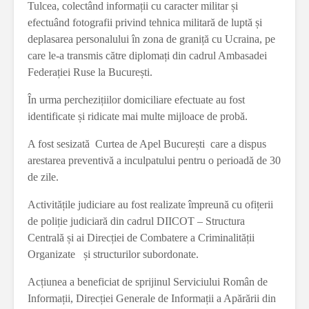
Tulcea, colectând informații cu caracter militar și
efectuând fotografii privind tehnica militară de luptă și
deplasarea personalului în zona de graniță cu Ucraina, pe
care le-a transmis către diplomați din cadrul Ambasadei
Federației Ruse la București.
În urma perchezițiilor domiciliare efectuate au fost
identificate și ridicate mai multe mijloace de probă.
A fost sesizată Curtea de Apel București care a dispus
arestarea preventivă a inculpatului pentru o perioadă de 30
de zile.
Activitățile judiciare au fost realizate împreună cu ofițerii
de poliție judiciară din cadrul DIICOT – Structura
Centrală și ai Direcției de Combatere a Criminalității
Organizate și structurilor subordonate.
Acțiunea a beneficiat de sprijinul Serviciului Român de
Informații, Direcției Generale de Informații a Apărării din