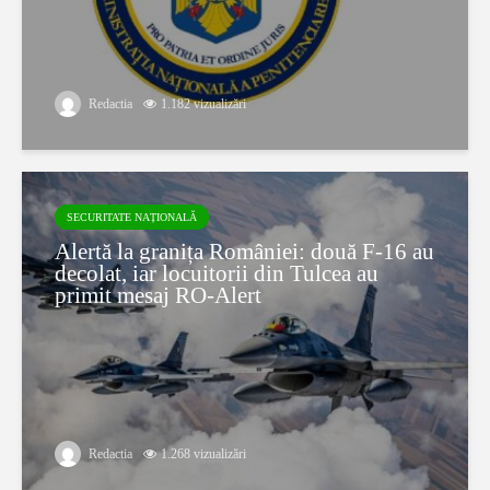
Redactia
1.182 vizualizări
SECURITATE NAȚIONALĂ
Alertă la granița României: două F-16 au
decolat, iar locuitorii din Tulcea au
primit mesaj RO-Alert
Redactia
1.268 vizualizări