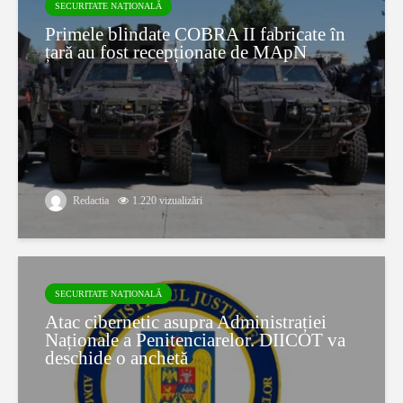
SECURITATE NAȚIONALĂ
Primele blindate COBRA II fabricate în
țară au fost recepționate de MApN
Redactia
1.220 vizualizări
SECURITATE NAȚIONALĂ
Atac cibernetic asupra Administrației
Naționale a Penitenciarelor. DIICOT va
deschide o anchetă