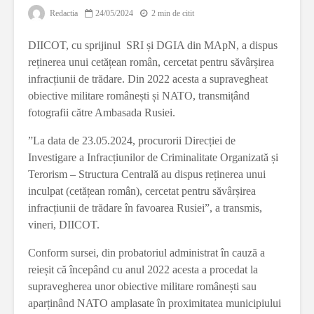
Redactia
24/05/2024
2 min de citit
DIICOT, cu sprijinul SRI și DGIA din MApN, a dispus
reținerea unui cetățean român, cercetat pentru săvârșirea
infracțiunii de trădare. Din 2022 acesta a supravegheat
obiective militare românești și NATO, transmițând
fotografii către Ambasada Rusiei.
”La data de 23.05.2024, procurorii Direcției de
Investigare a Infracțiunilor de Criminalitate Organizată și
Terorism – Structura Centrală au dispus reținerea unui
inculpat (cetățean român), cercetat pentru săvârșirea
infracțiunii de trădare în favoarea Rusiei”, a transmis,
vineri, DIICOT.
Conform sursei, din probatoriul administrat în cauză a
reieșit că începând cu anul 2022 acesta a procedat la
supravegherea unor obiective militare românești sau
aparținând NATO amplasate în proximitatea municipiului