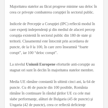
Majoritatea statelor au făcut progrese minime sau deloc în
ceea ce priveşte combaterea corupţiei în sectorul public.
Indicele de Percepţie a Corupţiei (IPC) reflectă modul în
care experţi independenţi şi din mediul de afaceri percep
corupţia existentă în sectorul public din 180 de state şi
teritorii. Clasamentul este întocmit prin acordarea de
puncte, de la 0 la 100, în care zero înseamnă “foarte
corupt”, iar 100 “deloc corupt”.
La nivelul
Uniunii Europene
eforturile anti-corupţie au
stagnat ori sunt în declin în majoritatea statelor membre.
Media UE rămâne constantă în ultimii cinci ani, la 64 de
puncte. Cu 46 de puncte din 100 posibile, România
rămâne în continuare în rândul ţărilor UE cu cele mai
slabe performanţe, alături de Bulgaria (45 de puncte) şi
Ungaria (42 de puncte), ceea ce reflectă deficienţe