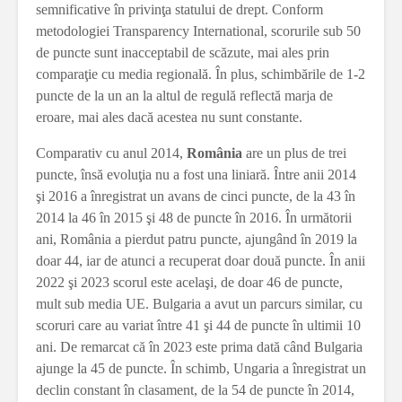
semnificative în privinţa statului de drept. Conform
metodologiei Transparency International, scorurile sub 50
de puncte sunt inacceptabil de scăzute, mai ales prin
comparaţie cu media regională. În plus, schimbările de 1-2
puncte de la un an la altul de regulă reflectă marja de
eroare, mai ales dacă acestea nu sunt constante.
Comparativ cu anul 2014,
România
are un plus de trei
puncte, însă evoluţia nu a fost una liniară. Între anii 2014
şi 2016 a înregistrat un avans de cinci puncte, de la 43 în
2014 la 46 în 2015 şi 48 de puncte în 2016. În următorii
ani, România a pierdut patru puncte, ajungând în 2019 la
doar 44, iar de atunci a recuperat doar două puncte. În anii
2022 şi 2023 scorul este acelaşi, de doar 46 de puncte,
mult sub media UE. Bulgaria a avut un parcurs similar, cu
scoruri care au variat între 41 şi 44 de puncte în ultimii 10
ani. De remarcat că în 2023 este prima dată când Bulgaria
ajunge la 45 de puncte. În schimb, Ungaria a înregistrat un
declin constant în clasament, de la 54 de puncte în 2014,