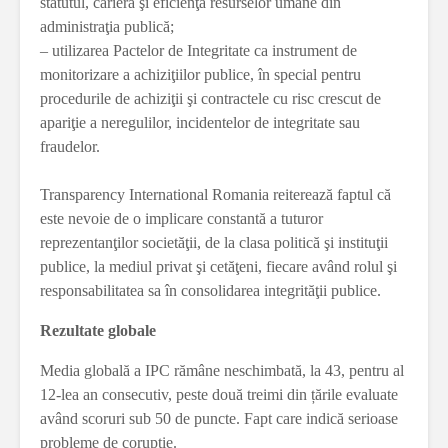
statutul, cariera şi eficienţa resurselor umane din
administraţia publică;
– utilizarea Pactelor de Integritate ca instrument de
monitorizare a achiziţiilor publice, în special pentru
procedurile de achiziţii şi contractele cu risc crescut de
apariţie a neregulilor, incidentelor de integritate sau
fraudelor.
Transparency International Romania reiterează faptul că
este nevoie de o implicare constantă a tuturor
reprezentanţilor societăţii, de la clasa politică şi instituţii
publice, la mediul privat şi cetăţeni, fiecare având rolul şi
responsabilitatea sa în consolidarea integrităţii publice.
Rezultate globale
Media globală a IPC rămâne neschimbată, la 43, pentru al
12-lea an consecutiv, peste două treimi din țările evaluate
având scoruri sub 50 de puncte. Fapt care indică serioase
probleme de corupție.