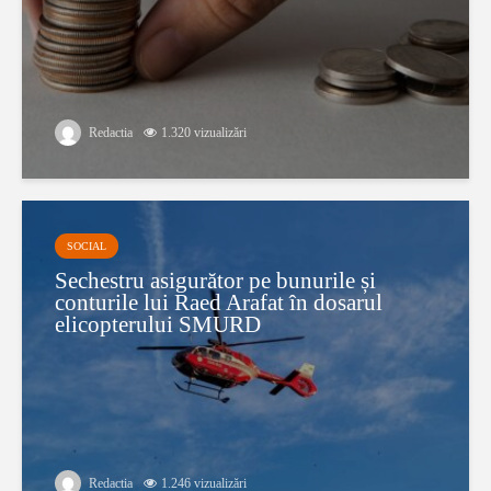
Redactia
1.320 vizualizări
SOCIAL
Sechestru asigurător pe bunurile și
conturile lui Raed Arafat în dosarul
elicopterului SMURD
Redactia
1.246 vizualizări