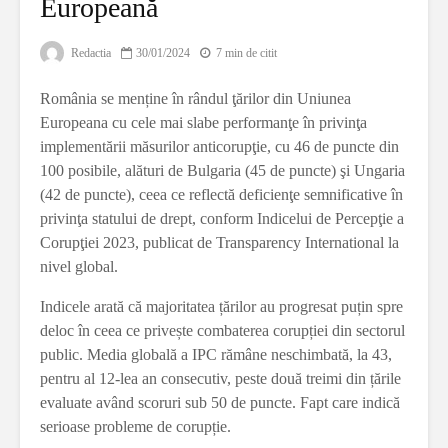
Europeană
Redactia
30/01/2024
7 min de citit
România se menține în rândul ţărilor din Uniunea
Europeana cu cele mai slabe performanţe în privinţa
implementării măsurilor anticorupţie, cu 46 de puncte din
100 posibile, alături de Bulgaria (45 de puncte) şi Ungaria
(42 de puncte), ceea ce reflectă deficienţe semnificative în
privinţa statului de drept, conform Indicelui de Percepţie a
Corupţiei 2023, publicat de Transparency International la
nivel global.
Indicele arată că majoritatea țărilor au progresat puțin spre
deloc în ceea ce privește combaterea corupției din sectorul
public. Media globală a IPC rămâne neschimbată, la 43,
pentru al 12-lea an consecutiv, peste două treimi din țările
evaluate având scoruri sub 50 de puncte. Fapt care indică
serioase probleme de corupție.