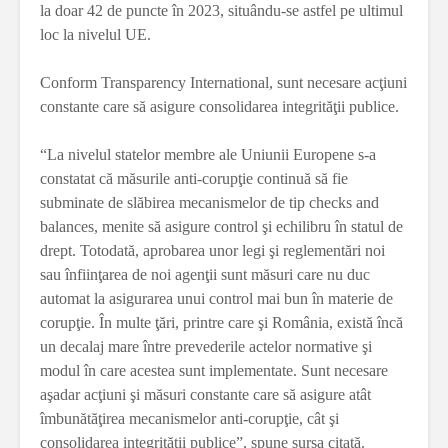
la doar 42 de puncte în 2023, situându-se astfel pe ultimul
loc la nivelul UE.
Conform Transparency International, sunt necesare acţiuni
constante care să asigure consolidarea integrităţii publice.
“La nivelul statelor membre ale Uniunii Europene s-a
constatat că măsurile anti-corupţie continuă să fie
subminate de slăbirea mecanismelor de tip checks and
balances, menite să asigure control şi echilibru în statul de
drept. Totodată, aprobarea unor legi şi reglementări noi
sau înfiinţarea de noi agenţii sunt măsuri care nu duc
automat la asigurarea unui control mai bun în materie de
corupţie. În multe ţări, printre care şi România, există încă
un decalaj mare între prevederile actelor normative şi
modul în care acestea sunt implementate. Sunt necesare
aşadar acţiuni şi măsuri constante care să asigure atât
îmbunătăţirea mecanismelor anti-corupţie, cât şi
consolidarea integrităţii publice”, spune sursa citată.