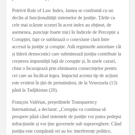
Potrivit Rule of Law Index, lumea se confruntă cu un
declin al funcționalității sistemelor de justiție. Țările cu
cele mai scăzute scoruri în acest index au obținut, de
asemenea, punctaje foarte mici în Indicele de Percepție a
Corupției, fapt ce subliniază o conexiune clară între
accesul la justiție și corupție. Atât regimurile autoritare cât
și liderii democratici care subminează justiția contribuie la
creșterea impunității față de corupție și, în unele cazuri,
chiar o încurajează prin eliminarea consecințelor pentru
cei care au încălcat legea. Impactul acestui tip de acțiuni
este evident în țări de pretutindeni, de la Venezuela (13)
până la Tadjikistan (20).
François Valérian, președintele Transparency
International, a declarat: „Corupția va continua să
prospere până când sistemele de justiție vor putea pedepsi
infracțiunile și vor ține guvernele sub supraveghere. Când
justiția este cumpărată ori au loc interferențe politice,