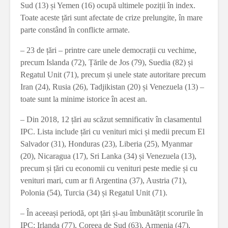
Sud (13) și Yemen (16) ocupă ultimele poziții în index.
Toate aceste țări sunt afectate de crize prelungite, în mare
parte constând în conflicte armate.
– 23 de țări – printre care unele democrații cu vechime,
precum Islanda (72), Țările de Jos (79), Suedia (82) și
Regatul Unit (71), precum și unele state autoritare precum
Iran (24), Rusia (26), Tadjikistan (20) și Venezuela (13) –
toate sunt la minime istorice în acest an.
– Din 2018, 12 țări au scăzut semnificativ în clasamentul
IPC. Lista include țări cu venituri mici și medii precum El
Salvador (31), Honduras (23), Liberia (25), Myanmar
(20), Nicaragua (17), Sri Lanka (34) și Venezuela (13),
precum și țări cu economii cu venituri peste medie și cu
venituri mari, cum ar fi Argentina (37), Austria (71),
Polonia (54), Turcia (34) și Regatul Unit (71).
– În aceeași periodă, opt țări și-au îmbunătățit scorurile în
IPC: Irlanda (77), Coreea de Sud (63), Armenia (47),