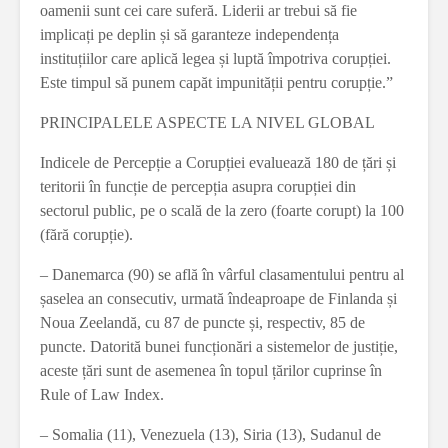
oamenii sunt cei care suferă. Liderii ar trebui să fie
implicați pe deplin și să garanteze independența
instituțiilor care aplică legea și luptă împotriva corupției.
Este timpul să punem capăt impunității pentru corupție.”
PRINCIPALELE ASPECTE LA NIVEL GLOBAL
Indicele de Percepție a Corupției evaluează 180 de țări și
teritorii în funcție de percepția asupra corupției din
sectorul public, pe o scală de la zero (foarte corupt) la 100
(fără corupție).
– Danemarca (90) se află în vârful clasamentului pentru al
șaselea an consecutiv, urmată îndeaproape de Finlanda și
Noua Zeelandă, cu 87 de puncte și, respectiv, 85 de
puncte. Datorită bunei funcționări a sistemelor de justiție,
aceste țări sunt de asemenea în topul țărilor cuprinse în
Rule of Law Index.
– Somalia (11), Venezuela (13), Siria (13), Sudanul de