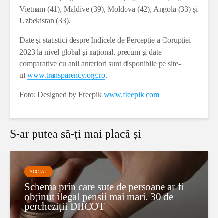
Vietnam (41), Maldive (39), Moldova (42), Angola (33) și
Uzbekistan (33).
Date şi statistici despre Indicele de Percepţie a Corupţiei
2023 la nivel global şi naţional, precum şi date
comparative cu anii anteriori sunt disponibile pe site-
ul
www.transparency.org.ro
.
Foto: Designed by Freepik
www.freepik.com
S-ar putea să-ți mai placă și
SOCIAL
Schema prin care sute de persoane ar fi
obținut ilegal pensii mai mari. 30 de
percheziții DIICOT