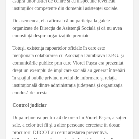
asupra unor astfel de centre și că inspecțiile reveneau
instituțiilor competente din domeniul asistenței sociale.
De asemenea, el a afirmat că nu participa la galele
organizate de Direcția de Asistență Socială și că nu avea
cunoștință despre organizațiile premiate.
Totuși, existența rapoartelor oficiale în care este
menționată colaborarea cu Asociația Dumbrava D.P.G. și
comunicările publice prin care Viorel Pașca era prezentat
drept un exemplu de implicare socială au generat întrebări
în spațiul public privind nivelul de informare și relația
instituțională dintre administrația județeană și organizația
condusă de acesta.
Control judiciar
După reținerea pentru 24 de ore a lui Viorel Pașca, a soției
sale, a celor trei fii și a altor persoane cercetate în dosar,
procurorii DIICOT au cerut arestarea preventivă.