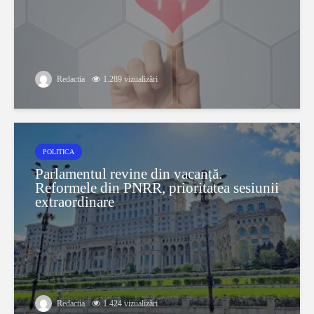
Redactia
1.289 vizualizări
POLITICA
Parlamentul revine din vacanță.
Reformele din PNRR, prioritatea sesiunii
extraordinare
Redactia
1.424 vizualizări