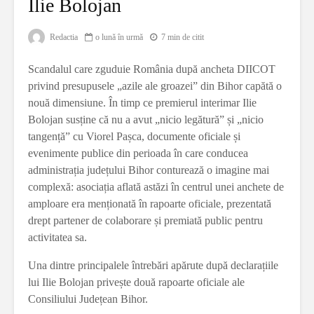
Ilie Bolojan
Redactia
o lună în urmă
7 min de citit
Scandalul care zguduie România după ancheta DIICOT
privind presupusele „azile ale groazei” din Bihor capătă o
nouă dimensiune. În timp ce premierul interimar Ilie
Bolojan susține că nu a avut „nicio legătură” și „nicio
tangență” cu Viorel Pașca, documente oficiale și
evenimente publice din perioada în care conducea
administrația județului Bihor conturează o imagine mai
complexă: asociația aflată astăzi în centrul unei anchete de
amploare era menționată în rapoarte oficiale, prezentată
drept partener de colaborare și premiată public pentru
activitatea sa.
Una dintre principalele întrebări apărute după declarațiile
lui Ilie Bolojan privește două rapoarte oficiale ale
Consiliului Județean Bihor.