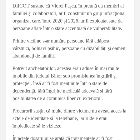
DIICOT susține că Viorel Pașca, împreună cu membri ai
familiei și colaboratori, ar fi constituit un grup infracțional
organizat care, între 2020 și 2026, ar fi exploatat sute de
persoane aflate într-o stare accentuată de vulnerabilitate.
Printre victime s-ar număra persoane fără adăpost,
vârstnici, bolnavi psihic, persoane cu dizabilități și oameni
abandonați de familii.
Potrivit anchetatorilor, acestea erau aduse în mai multe
imobile din județul Bihor sub promisiunea îngrijirii și
protecției, însă ar fi fost menținute într-o stare de
dependență, fără îngrijire medicală adecvată și fără
posibilitatea de a comunica liber cu exteriorul.
Procurorii susțin că multe dintre victime nu aveau acces la
actele de identitate și la telefoane, iar rudele erau
împiedicate să le viziteze.
În actele dosarului se arată că tratamentele ar fi fost