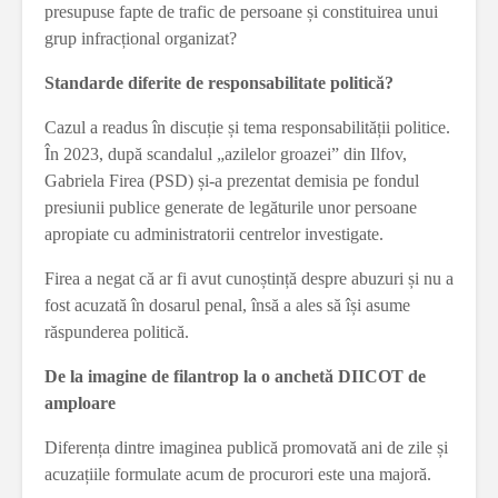
presupuse fapte de trafic de persoane și constituirea unui
grup infracțional organizat?
Standarde diferite de responsabilitate politică?
Cazul a readus în discuție și tema responsabilității politice.
În 2023, după scandalul „azilelor groazei” din Ilfov,
Gabriela Firea (PSD) și-a prezentat demisia pe fondul
presiunii publice generate de legăturile unor persoane
apropiate cu administratorii centrelor investigate.
Firea a negat că ar fi avut cunoștință despre abuzuri și nu a
fost acuzată în dosarul penal, însă a ales să își asume
răspunderea politică.
De la imagine de filantrop la o anchetă DIICOT de
amploare
Diferența dintre imaginea publică promovată ani de zile și
acuzațiile formulate acum de procurori este una majoră.