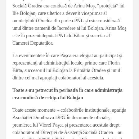
Socială Oradea era condusă de Arina Moș, “protejata” lui
Ilie Bolojan, care ulterior a devenit viceprimar al
municipiului Oradea din partea PNL și este considerată
unul dintre oamenii de încredere ai lui Bolojan. Arina Moș
este în prezent deputat PNL de Bihor și secretar al
Camerei Deputaților.
La evenimentele în care Pașca era elogiat au participat și
reprezentanți ai administrației locale, printre care Florin
Birta, succesorul lui Bolojan la Primăria Oradea și unul
dintre cei mai apropiați colaboratori ai acestuia.
Toate s-au petrecut în perioada în care administrația
era condusă de echipa lui Bolojan
Toate aceste momente – colaborările instituționale, apariția
Asociației Dumbrava DPG în documente oficiale,
premierea lui Viorel Pașca și prezentarea acestuia drept
colaborator al Direcției de Asistență Socială Oradea – au