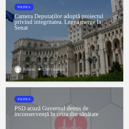
POLITICA
Camera Deputaților adoptă proiectul
privind integritatea. Legea merge la
Senat
Redactia
1.369 vizualizări
POLITICA
PSD acuză Guvernul demis de
inconsecvență în criza din sănătate