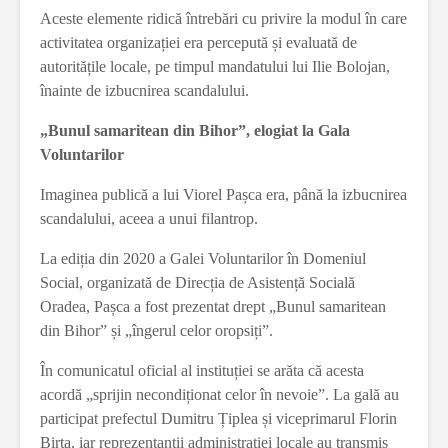
Aceste elemente ridică întrebări cu privire la modul în care
activitatea organizației era percepută și evaluată de
autoritățile locale, pe timpul mandatului lui Ilie Bolojan,
înainte de izbucnirea scandalului.
„Bunul samaritean din Bihor”, elogiat la Gala
Voluntarilor
Imaginea publică a lui Viorel Pașca era, până la izbucnirea
scandalului, aceea a unui filantrop.
La ediția din 2020 a Galei Voluntarilor în Domeniul
Social, organizată de Direcția de Asistență Socială
Oradea, Pașca a fost prezentat drept „Bunul samaritean
din Bihor” și „îngerul celor oropsiți”.
În comunicatul oficial al instituției se arăta că acesta
acordă „sprijin necondiționat celor în nevoie”. La gală au
participat prefectul Dumitru Țiplea și viceprimarul Florin
Birta, iar reprezentanții administrației locale au transmis