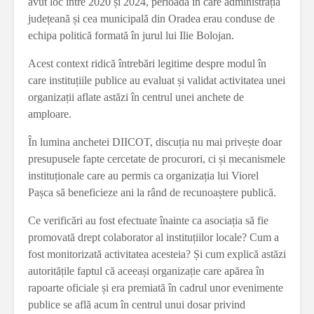
avut loc între 2020 și 2024, perioadă în care administrația
județeană și cea municipală din Oradea erau conduse de
echipa politică formată în jurul lui Ilie Bolojan.
Acest context ridică întrebări legitime despre modul în
care instituțiile publice au evaluat și validat activitatea unei
organizații aflate astăzi în centrul unei anchete de
amploare.
În lumina anchetei DIICOT, discuția nu mai privește doar
presupusele fapte cercetate de procurori, ci și mecanismele
instituționale care au permis ca organizația lui Viorel
Pașca să beneficieze ani la rând de recunoaștere publică.
Ce verificări au fost efectuate înainte ca asociația să fie
promovată drept colaborator al instituțiilor locale? Cum a
fost monitorizată activitatea acesteia? Și cum explică astăzi
autoritățile faptul că aceeași organizație care apărea în
rapoarte oficiale și era premiată în cadrul unor evenimente
publice se află acum în centrul unui dosar privind