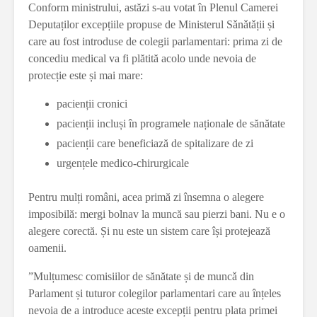
Conform ministrului, astăzi s-au votat în Plenul Camerei
Deputaților excepțiile propuse de Ministerul Sǎnǎtǎții și
care au fost introduse de colegii parlamentari: prima zi de
concediu medical va fi plătită acolo unde nevoia de
protecție este și mai mare:
pacienții cronici
pacienții incluși în programele naționale de sănătate
pacienții care beneficiază de spitalizare de zi
urgențele medico-chirurgicale
Pentru mulți români, acea primă zi însemna o alegere
imposibilă: mergi bolnav la muncă sau pierzi bani. Nu e o
alegere corectă. Și nu este un sistem care își protejează
oamenii.
”Mulțumesc comisiilor de sănătate și de muncǎ din
Parlament și tuturor colegilor parlamentari care au înțeles
nevoia de a introduce aceste excepții pentru plata primei