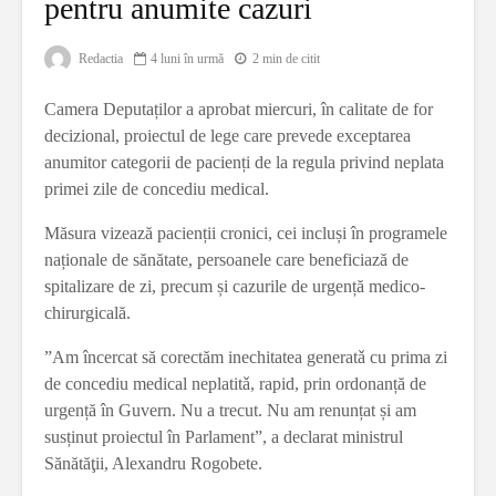
pentru anumite cazuri
Redactia
4 luni în urmă
2 min de citit
Camera Deputaților a aprobat miercuri, în calitate de for
decizional, proiectul de lege care prevede exceptarea
anumitor categorii de pacienți de la regula privind neplata
primei zile de concediu medical.
Măsura vizează pacienții cronici, cei incluși în programele
naționale de sănătate, persoanele care beneficiază de
spitalizare de zi, precum și cazurile de urgență medico-
chirurgicală.
”Am încercat să corectăm inechitatea generatǎ cu prima zi
de concediu medical neplatitǎ, rapid, prin ordonanță de
urgență în Guvern. Nu a trecut. Nu am renunțat și am
susținut proiectul în Parlament”, a declarat ministrul
Sănătăţii, Alexandru Rogobete.