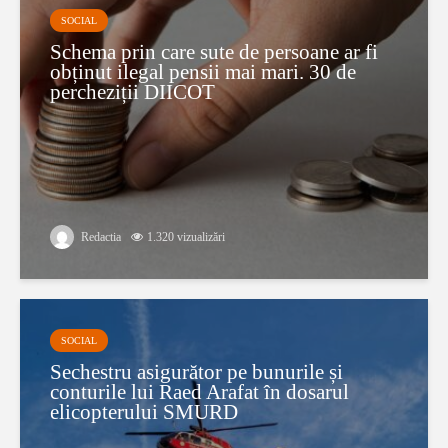
SOCIAL
Schema prin care sute de persoane ar fi
obținut ilegal pensii mai mari. 30 de
percheziții DIICOT
Redactia
1.320 vizualizări
SOCIAL
Sechestru asigurător pe bunurile și
conturile lui Raed Arafat în dosarul
elicopterului SMURD