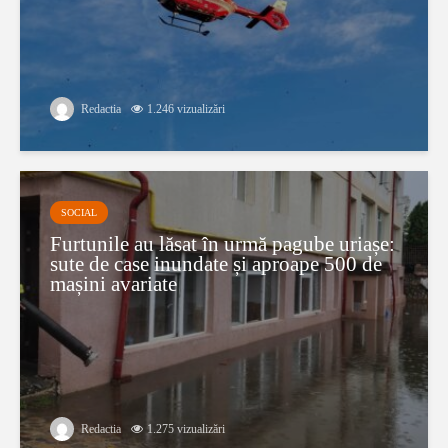
Redactia
1.246 vizualizări
SOCIAL
Furtunile au lăsat în urmă pagube uriașe:
sute de case inundate și aproape 500 de
mașini avariate
Redactia
1.275 vizualizări