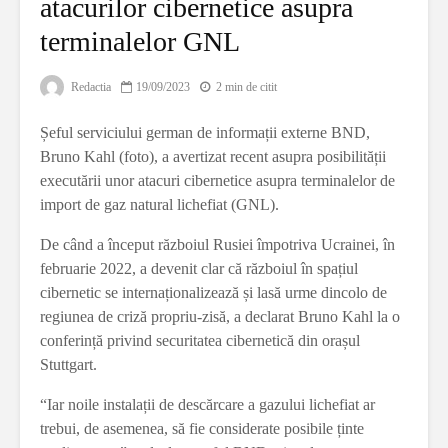
atacurilor cibernetice asupra
terminalelor GNL
Redactia
19/09/2023
2 min de citit
Șeful serviciului german de informații externe BND,
Bruno Kahl (foto), a avertizat recent asupra posibilității
executării unor atacuri cibernetice asupra terminalelor de
import de gaz natural lichefiat (GNL).
De când a început războiul Rusiei împotriva Ucrainei, în
februarie 2022, a devenit clar că războiul în spațiul
cibernetic se internaționalizează și lasă urme dincolo de
regiunea de criză propriu-zisă, a declarat Bruno Kahl la o
conferință privind securitatea cibernetică din orașul
Stuttgart.
“Iar noile instalații de descărcare a gazului lichefiat ar
trebui, de asemenea, să fie considerate posibile ținte