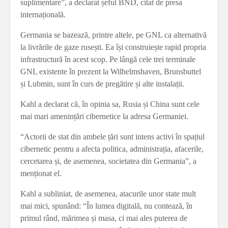
suplimentare”, a declarat șeful BND, citat de presa
internațională.
Germania se bazează, printre altele, pe GNL ca alternativă
la livrările de gaze rusești. Ea își construiește rapid propria
infrastructură în acest scop. Pe lângă cele trei terminale
GNL existente în prezent la Wilhelmshaven, Brunsbuttel
și Lubmin, sunt în curs de pregătire și alte instalații.
Kahl a declarat că, în opinia sa, Rusia și China sunt cele
mai mari amenințări cibernetice la adresa Germaniei.
“Actorii de stat din ambele țări sunt intens activi în spațiul
cibernetic pentru a afecta politica, administrația, afacerile,
cercetarea și, de asemenea, societatea din Germania”, a
menționat el.
Kahl a subliniat, de asemenea, atacurile unor state mult
mai mici, spunând: “În lumea digitală, nu contează, în
primul rând, mărimea și masa, ci mai ales puterea de