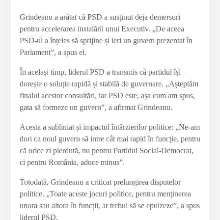
Grindeanu a arătat că PSD a susținut deja demersuri
pentru accelerarea instalării unui Executiv. „De aceea
PSD-ul a înțeles să sprijine și ieri un guvern prezentat în
Parlament”, a spus el.
În același timp, liderul PSD a transmis că partidul își
dorește o soluție rapidă și stabilă de guvernare. „Așteptăm
finalul acestor consultări, iar PSD este, așa cum am spus,
gata să formeze un guvern”, a afirmat Grindeanu.
Acesta a subliniat și impactul întârzierilor politice: „Ne-am
dori ca noul guvern să intre cât mai rapid în funcție, pentru
că orice zi pierdută, nu pentru Partidul Social-Democrat,
ci pentru România, aduce minus”.
Totodată, Grindeanu a criticat prelungirea disputelor
politice. „Toate aceste jocuri politice, pentru menținerea
unora sau altora în funcții, ar trebui să se epuizeze”, a spus
liderul PSD.