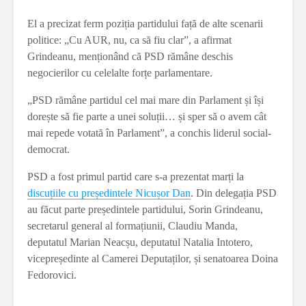
El a precizat ferm poziția partidului față de alte scenarii
politice: „Cu AUR, nu, ca să fiu clar”, a afirmat
Grindeanu, menționând că PSD rămâne deschis
negocierilor cu celelalte forțe parlamentare.
„PSD rămâne partidul cel mai mare din Parlament și își
dorește să fie parte a unei soluții… și sper să o avem cât
mai repede votată în Parlament”, a conchis liderul social-
democrat.
PSD a fost primul partid care s-a prezentat marți la
discuțiile cu președintele Nicușor Dan
. Din delegația PSD
au făcut parte președintele partidului, Sorin Grindeanu,
secretarul general al formațiunii, Claudiu Manda,
deputatul Marian Neacșu, deputatul Natalia Intotero,
vicepreședinte al Camerei Deputaților, și senatoarea Doina
Fedorovici.