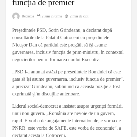
funcția de premier
Redactia
2 luni în urmă
2 min de citit
Președintele PSD, Sorin Grindeanu, a declarat după
consultările de la Palatul Cotroceni cu președintele
Nicușor Dan că partidul este pregătit să își asume
guvernarea, inclusiv funcția de prim-ministru, în contextul
negocierilor pentru formarea noului Executiv.
„PSD l-a anunțat astăzi pe președintele României că este
gata să își asume guvernarea, inclusiv funcția de premier”,
a precizat Grindeanu, subliniind că această poziție a fost
exprimată și în discuțiile anterioare.
Liderul social-democrat a insistat asupra urgenței formării
unui nou guvern. „România are nevoie de un guvern,
rapid. E vorba de angajamente internaționale, e vorba de
PNRR, este vorba de SAFE, este vorba de economie”, a
declarat acesta la Cotroceni.