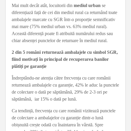
Mai mult decât atât, locuitorii din
mediul urban
se
diferențiază față de cei din mediul rural ca returnând toate
ambalajele marcate cu SGR într-o proporție semnificativ
mai mare (75% mediul urban vs. 63% mediul rural).
Această diferență poate fi atribuită numărului redus sau
chiar absenței punctelor de returnare în mediul rural.
2 din 5 români returnează ambalajele cu simbol SGR,
fiind motivați în principal de recuperarea banilor
plătiți pe garanție
Îndreptându-ne atenția către frecvența cu care românii
returnează ambalajele cu garanție, 42% le aduc la punctele
de colectare o dată pe săptămână, 29% de 2-3 ori pe
săptămână, iar 15% o dată pe lună.
Ca tendință, frecvența cu care românii vizitează punctele
de colectare a ambalajelor cu garanție dintr-o lună
obișnuită crește odată cu înaintarea în vârstă. Spre