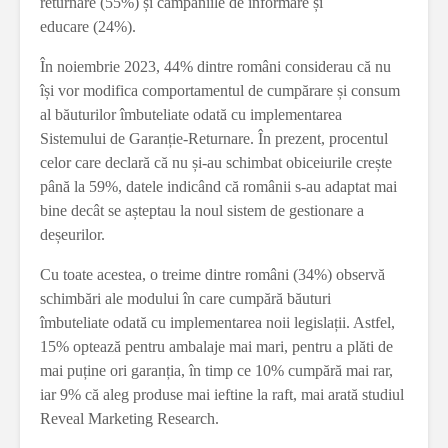
returnare (55%) și campaniile de informare și
educare (24%).
În noiembrie 2023, 44% dintre români considerau că nu
își vor modifica comportamentul de cumpărare și consum
al băuturilor îmbuteliate odată cu implementarea
Sistemului de Garanție-Returnare. În prezent, procentul
celor care declară că nu și-au schimbat obiceiurile crește
până la 59%, datele indicând că românii s-au adaptat mai
bine decât se așteptau la noul sistem de gestionare a
deșeurilor.
Cu toate acestea, o treime dintre români (34%) observă
schimbări ale modului în care cumpără băuturi
îmbuteliate odată cu implementarea noii legislații. Astfel,
15% optează pentru ambalaje mai mari, pentru a plăti de
mai puține ori garanția, în timp ce 10% cumpără mai rar,
iar 9% că aleg produse mai ieftine la raft, mai arată studiul
Reveal Marketing Research.