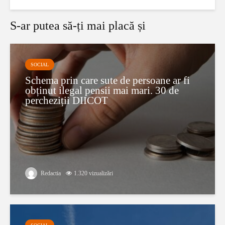
S-ar putea să-ți mai placă și
SOCIAL
Schema prin care sute de persoane ar fi
obținut ilegal pensii mai mari. 30 de
percheziții DIICOT
Redactia
1.320 vizualizări