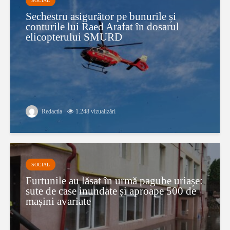
SOCIAL
Sechestru asigurător pe bunurile și
conturile lui Raed Arafat în dosarul
elicopterului SMURD
Redactia
1.248 vizualizări
SOCIAL
Furtunile au lăsat în urmă pagube uriașe:
sute de case inundate și aproape 500 de
mașini avariate