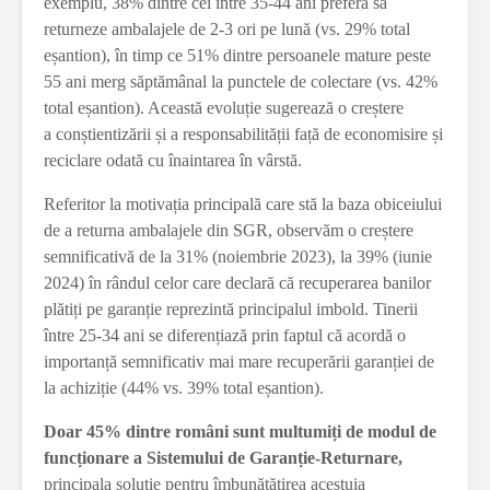
exemplu, 38% dintre cei între 35-44 ani preferă să
returneze ambalajele de 2-3 ori pe lună (vs. 29% total
eșantion), în timp ce 51% dintre persoanele mature peste
55 ani merg săptămânal la punctele de colectare (vs. 42%
total eșantion). Această evoluție sugerează o creștere
a conștientizării și a responsabilității față de economisire și
reciclare odată cu înaintarea în vârstă.
Referitor la motivația principală care stă la baza obiceiului
de a returna ambalajele din SGR, observăm o creștere
semnificativă de la 31% (noiembrie 2023), la 39% (iunie
2024) în rândul celor care declară că recuperarea banilor
plătiți pe garanție reprezintă principalul imbold. Tinerii
între 25-34 ani se diferențiază prin faptul că acordă o
importanță semnificativ mai mare recuperării garanției de
la achiziție (44% vs. 39% total eșantion).
Doar 45% dintre români sunt multumiți de modul de
funcționare a Sistemului de Garanție-Returnare,
principala soluție pentru îmbunătățirea acestuia