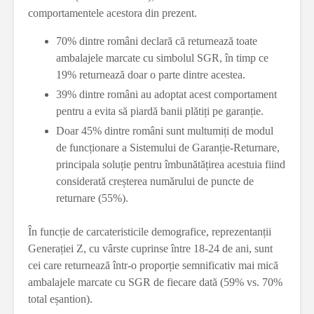
comportamentele acestora din prezent.
70% dintre români declară că returnează toate
ambalajele marcate cu simbolul SGR, în timp ce
19% returnează doar o parte dintre acestea.
39% dintre români au adoptat acest comportament
pentru a evita să piardă banii plătiți pe garanție.
Doar 45% dintre români sunt multumiți de modul
de funcționare a Sistemului de Garanție-Returnare,
principala soluție pentru îmbunătățirea acestuia fiind
considerată creșterea numărului de puncte de
returnare (55%).
În funcție de carcateristicile demografice, reprezentanții
Generației Z, cu vârste cuprinse între 18-24 de ani, sunt
cei care returnează într-o proporție semnificativ mai mică
ambalajele marcate cu SGR de fiecare dată (59% vs. 70%
total eșantion).