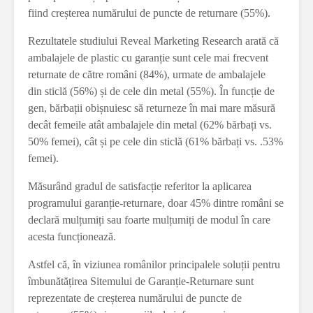
fiind creșterea numărului de puncte de returnare (55%).
Rezultatele studiului Reveal Marketing Research arată că
ambalajele de plastic cu garanție sunt cele mai frecvent
returnate de către români (84%), urmate de ambalajele
din sticlă (56%) și de cele din metal (55%). În funcție de
gen, bărbații obișnuiesc să returneze în mai mare măsură
decât femeile atât ambalajele din metal (62% bărbați vs.
50% femei), cât și pe cele din sticlă (61% bărbați vs. .53%
femei).
Măsurând gradul de satisfacție referitor la aplicarea
programului garanție-returnare, doar 45% dintre români se
declară mulțumiți sau foarte mulțumiți de modul în care
acesta funcționează.
Astfel că, în viziunea românilor principalele soluții pentru
îmbunătățirea Sitemului de Garanție-Returnare sunt
reprezentate de creșterea numărului de puncte de