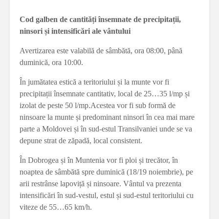
Cod galben de cantități însemnate de precipitații,
ninsori și intensificări ale vântului
Avertizarea este valabilă de sâmbătă, ora 08:00, până
duminică, ora 10:00.
În jumătatea estică a teritoriului și la munte vor fi
precipitații însemnate cantitativ, local de 25…35 l/mp și
izolat de peste 50 l/mp.Acestea vor fi sub formă de
ninsoare la munte și predominant ninsori în cea mai mare
parte a Moldovei și în sud-estul Transilvaniei unde se va
depune strat de zăpadă, local consistent.
În Dobrogea și în Muntenia vor fi ploi și trecător, în
noaptea de sâmbătă spre duminică (18/19 noiembrie), pe
arii restrânse lapoviță și ninsoare. Vântul va prezenta
intensificări în sud-vestul, estul și sud-estul teritoriului cu
viteze de 55…65 km/h.