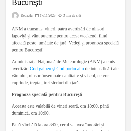
București
Redactia
17/11/2023
3 min de citit
ANM a transmis, vineri, patru avertizări de ninsori,
lapoviță și vânt puternic pentru acest weekend, fiind
afectată peste jumătate de țară. Vedeți și prognoza specială
pentru București!
Administraţia Naţională de Meteorologie (ANM) a emis
avertizări
Cod galben şi Cod portocaliu
de intensificări ale
vântului, ninsori însemnate cantitativ şi viscol, ce vor
cuprinde, treptat, trei sferturi din ţară.
Prognoza specială pentru București
Aceasta este valabilă de vineri seară, ora 18:00, până
duminică, ora 10:00.
Până sâmbătă la ora 8:00, cerul va avea înnorări și