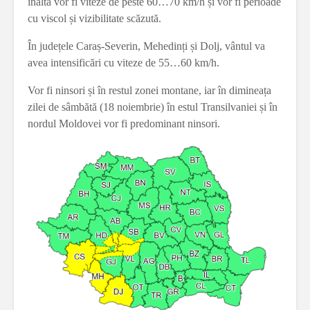
înaltă vor fi viteze de peste 60…70 km/h și vor fi perioade
cu viscol și vizibilitate scăzută.
În județele Caraș-Severin, Mehedinți și Dolj, vântul va
avea intensificări cu viteze de 55…60 km/h.
Vor fi ninsori și în restul zonei montane, iar în dimineața
zilei de sâmbătă (18 noiembrie) în estul Transilvaniei și în
nordul Moldovei vor fi predominant ninsori.