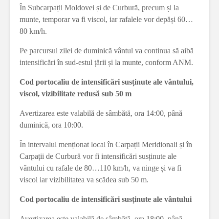
În Subcarpații Moldovei și de Curbură, precum și la
munte, temporar va fi viscol, iar rafalele vor depăși 60…
80 km/h.
Pe parcursul zilei de duminică vântul va continua să aibă
intensificări în sud-estul țării și la munte, conform ANM.
Cod portocaliu de intensificări susținute ale vântului,
viscol, vizibilitate redusă sub 50 m
Avertizarea este valabilă de sâmbătă, ora 14:00, până
duminică, ora 10:00.
În intervalul menționat local în Carpații Meridionali și în
Carpații de Curbură vor fi intensificări susținute ale
vântului cu rafale de 80…110 km/h, va ninge și va fi
viscol iar vizibilitatea va scădea sub 50 m.
Cod portocaliu de intensificări susținute ale vântului
Avertizarea este valabilă de sâmbătă, ora 18:00, până