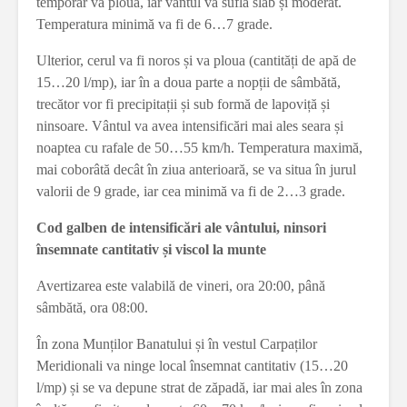
temporar va ploua, iar vântul va sufla slab și moderat.
Temperatura minimă va fi de 6…7 grade.
Ulterior, cerul va fi noros și va ploua (cantități de apă de
15…20 l/mp), iar în a doua parte a nopții de sâmbătă,
trecător vor fi precipitații și sub formă de lapoviță și
ninsoare. Vântul va avea intensificări mai ales seara și
noaptea cu rafale de 50…55 km/h. Temperatura maximă,
mai coborâtă decât în ziua anterioară, se va situa în jurul
valorii de 9 grade, iar cea minimă va fi de 2…3 grade.
Cod galben de intensificări ale vântului, ninsori
însemnate cantitativ și viscol la munte
Avertizarea este valabilă de vineri, ora 20:00, până
sâmbătă, ora 08:00.
În zona Munților Banatului și în vestul Carpaților
Meridionali va ninge local însemnat cantitativ (15…20
l/mp) și se va depune strat de zăpadă, iar mai ales în zona