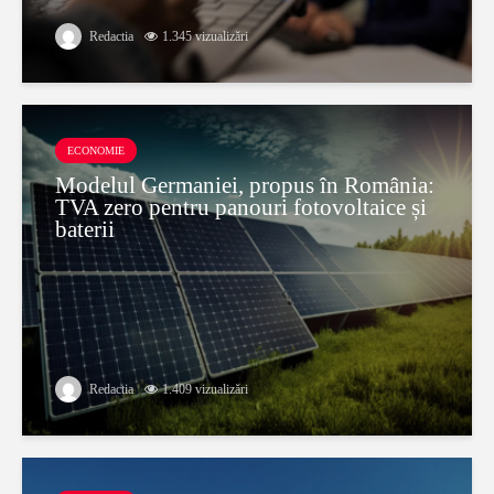
Redactia
1.345 vizualizări
ECONOMIE
Modelul Germaniei, propus în România:
TVA zero pentru panouri fotovoltaice și
baterii
Redactia
1.409 vizualizări