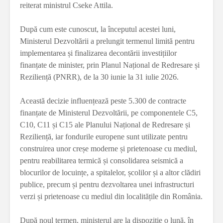
reiterat ministrul Cseke Attila.
După cum este cunoscut, la începutul acestei luni,
Ministerul Dezvoltării a prelungit termenul limită pentru
implementarea și finalizarea decontării investițiilor
finanțate de minister, prin Planul Național de Redresare și
Reziliență (PNRR), de la 30 iunie la 31 iulie 2026.
Această decizie influențează peste 5.300 de contracte
finanțate de Ministerul Dezvoltării, pe componentele C5,
C10, C11 și C15 ale Planului Național de Redresare și
Reziliență, iar fondurile europene sunt utilizate pentru
construirea unor creșe moderne și prietenoase cu mediul,
pentru reabilitarea termică și consolidarea seismică a
blocurilor de locuințe, a spitalelor, școlilor și a altor clădiri
publice, precum și pentru dezvoltarea unei infrastructuri
verzi și prietenoase cu mediul din localitățile din România.
După noul termen, ministerul are la dispoziție o lună, în