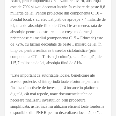
Astfel, prin componenta C5 – Valul renovării, absorbția
este de 79% și s-au decontat lucrări în valoare de peste 8,8
miliarde de lei. Pentru proiectele din componenta C 10 –
Fondul local, s-au efectuat plăți de aproape 7,4 miliarde de
lei, rata de absorbție fiind de 77%. De asemenea, rata de
absorbție pentru construirea unor creșe moderne și
prietenoase cu mediul (componenta C15 – Educație) este
de 72%, cu lucrări decontate de peste 1 miliard de lei, în
timp ce, pentru realizarea traseelor cicloturistice (prin
componenta C11 – Turism și cultură), s-au făcut plăți de
115,7 milioane de lei, absobția fiind de 81%.
”Este important ca autoritățile locale, beneficiare ale
acestor proiecte, să întreprindă toate eforturile pentru a
finaliza obiectivele de investiții, să încarce în platforma
digitală, cât mai repede, toate documentele tehnice
necesare finalizării investițiilor, prin procedura
simplificată, astfel încât să utilizăm eficient toate fondurile
disponibile din PNRR pentru dezvoltarea localităților”, a