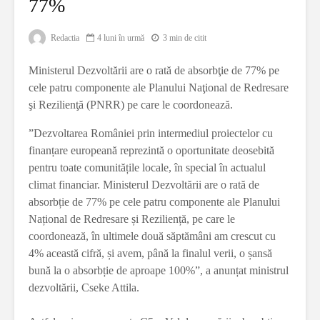
77%
Redactia
4 luni în urmă
3 min de citit
Ministerul Dezvoltării are o rată de absorbţie de 77% pe
cele patru componente ale Planului Naţional de Redresare
şi Rezilienţă (PNRR) pe care le coordonează.
”Dezvoltarea României prin intermediul proiectelor cu
finanțare europeană reprezintă o oportunitate deosebită
pentru toate comunitățile locale, în special în actualul
climat financiar. Ministerul Dezvoltării are o rată de
absorbție de 77% pe cele patru componente ale Planului
Național de Redresare și Reziliență, pe care le
coordonează, în ultimele două săptămâni am crescut cu
4% această cifră, și avem, până la finalul verii, o șansă
bună la o absorbție de aproape 100%”, a anunțat ministrul
dezvoltării, Cseke Attila.