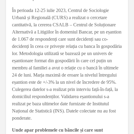
În perioada 12-25 iulie 2023, Centrul de Sociologie
Urbană și Regională (CURS) a realizat o cercetare
cantitativă, la cererea CSALB – Centrul de Soluționare
Alternativă a Litigiilor în domeniul Bancar, pe un eșantion
de 1.067 de respondenți care sunt decidenți sau co-
decidenți în ceea ce privește relația cu banca în gospodăria
lor. Metodologia utilizată se bazează pe un univers de
eșantionare format din gospodării în care cel puțin un
membru al familiei a avut o relație cu o bancă în ultimele
24 de luni. Marja maximă de eroare la nivelul întregului
eșantion este de +/-3% la un nivel de încredere de 95%.
Culegerea datelor s-a realizat prin interviu față-în-față, la
domiciliul respondenților. Validarea eșantionului s-a
realizat pe baza ultimelor date furnizate de Institutul
Național de Statistică (INS). Datele colectate nu au fost
ponderate.
Unde apar problemele cu băncile și care sunt