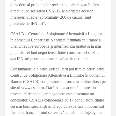
de vedere al problemelor reclamate, părțile s-au înțeles
direct, după sesizarea CSALB. Majoritatea acestor
înțelegeri directe (aproximativ 260 de cazuri) sunt
preferate de IFN-uri“.
CSALB – Centrul de Soluționare Alternativă a Litigiilor
în domeniul Bancar este o entitate înființată ca urmare a
unei Directive europene și intermediază gratuit și în mai
puțin de trei luni negocierea dintre consumatori și bănci
sau IFN-uri pentru contractele aflate în derulare.
Consumatorii din orice județ al țării pot trimite cereri către
Centrul de Soluționare Alternativă a Litigiilor în domeniul
Bancar (CSALB) completând un formular online direct pe
site-ul www.csalb.ro. Dacă banca acceptă intrarea în
procedură de conciliere/negociere este desemnat un
conciliator. CSALB colaborează cu 17 conciliatori, dintre
cei mai buni specialiști în Drept, cu expertiză în domeniul
financiar-bancar. Totul se rezolvă amiabil, iar înțelegerea