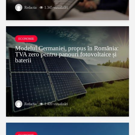
Redactia
1.345 vizualizări
ECONOMIE
Modelul Germaniei, propus în România:
TVA zero pentru panouri fotovoltaice și
baterii
Redactia
1.409 vizualizări