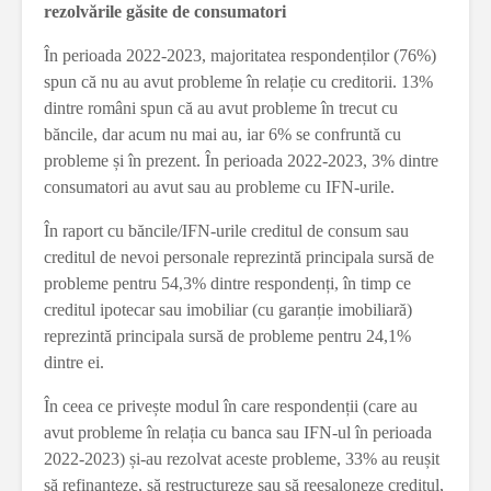
rezolvările găsite de consumatori
În perioada 2022-2023, majoritatea respondenților (76%)
spun că nu au avut probleme în relație cu creditorii. 13%
dintre români spun că au avut probleme în trecut cu
băncile, dar acum nu mai au, iar 6% se confruntă cu
probleme și în prezent. În perioada 2022-2023, 3% dintre
consumatori au avut sau au probleme cu IFN-urile.
În raport cu băncile/IFN-urile creditul de consum sau
creditul de nevoi personale reprezintă principala sursă de
probleme pentru 54,3% dintre respondenți, în timp ce
creditul ipotecar sau imobiliar (cu garanție imobiliară)
reprezintă principala sursă de probleme pentru 24,1%
dintre ei.
În ceea ce privește modul în care respondenții (care au
avut probleme în relația cu banca sau IFN-ul în perioada
2022-2023) și-au rezolvat aceste probleme, 33% au reușit
să refinanțeze, să restructureze sau să reeșaloneze creditul,