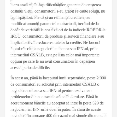
lucru arată că, în fața dificultăților generate de creșterea
costului vieții, consumatorii s-au grăbit să caute soluții, nu
țapi ispășitori. Fie că și-au refinanțat creditele, au
modificat anumiți parametri contractuali, trecând de la
dobânda variabilă la cea fixă ori de la indicele ROBOR la
IRCC, consumatorii de produse și servicii financiare s-au
implicat activ în reducerea ratelor la credite. Ne bucură
faptul că soluția negocierii cu banca sau IFN-ul, prin
intermediul CSALB, este pe lista celor mai importante
opțiuni pe care le-au avut consumatorii în depășirea
acestei perioade dificile.
În acest an, până la începutul lunii septembrie, peste 2.000
de consumatori au solicitat prin intermediul CSALB o
negociere cu banca sau IFN-ul pentru rezolvarea
problemelor din contractele aflate în derulare. Până în
acest moment băncile au acceptat să intre în peste 520 de
negocieri, iar IFN-urile doar în patru. În afară de aceste
negocieri, în aproape 400 de cazuri mai simple din punctul