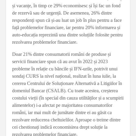
și vacanțe, în timp ce 29% economisesc și își fac un fond
de rezervă sau de urgență. De asemenea, 26% dintre
respondenți spun că și-au luat un job în plus pentru a face
față problemelor financiare, iar pentru 20% informarea și
auto-educația reprezintă una dintre soluțiile folosite pentru
rezolvarea problemelor financiare.
Doar 21% dintre consumatorii români de produse și
servicii financiare spun că au avut în 2022 și 2023
probleme în relație cu băncile și IFN-urile, potrivit unui
sondaj CURS la nivel național, realizat în luna iulie, la
cererea Centrului de Soluționare Alternativă a Litigiilor în
domeniul Bancar (CSALB). Cu toate acestea, creșterea
costului vieții (în special din cauza utilităților și a scumpirii
alimentelor) i-a afectat pe majoritatea consumatorilor
români, iar mai mult de jumătate dintre ei au găsit ca
rezolvare reducerea cheltuielilor. Aproape o treime dintre
cei chestionați indică economisirea drept soluție la
rezolvarea problemelor financiare.