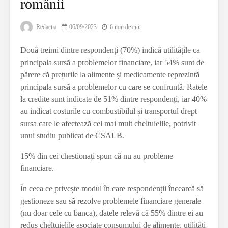
românii
Redactia
06/09/2023
6 min de citit
Două treimi dintre respondenți (70%) indică utilitățile ca
principala sursă a problemelor financiare, iar 54% sunt de
părere că prețurile la alimente și medicamente reprezintă
principala sursă a problemelor cu care se confruntă. Ratele
la credite sunt indicate de 51% dintre respondenți, iar 40%
au indicat costurile cu combustibilul și transportul drept
sursa care le afectează cel mai mult cheltuielile, potrivit
unui studiu publicat de CSALB.
15% din cei chestionați spun că nu au probleme
financiare.
În ceea ce privește modul în care respondenții încearcă să
gestioneze sau să rezolve problemele financiare generale
(nu doar cele cu banca), datele relevă că 55% dintre ei au
redus cheltuielile asociate consumului de alimente, utilități