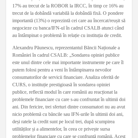
17% au trecut de la ROBOR la IRCC, în timp ce 16% au
trecut de la dobândă variabilă la dobândă fixă. O pondere
importantă (13%) o reprezintă cei care au încercat/reușit să
negocieze cu banca/IFN-ul în cadrul CSALB atunci când
au întâmpinat o problemă în relație cu instituția de credit.
Alexandru Păunescu, reprezentantul Băncii Naționale a
României în cadrul CSALB: „Sondarea opiniei publice
este unul dintre cele mai importante instrumente pe care îl
putem folosi pentru a veni în întâmpinarea nevoilor
consumatorilor de servicii financiare. Analiza oferită de
CURS, o instituție prestigioasă în sondarea opiniei
publice, reflectă modul în care românii au reacționat la
problemele financiare cu care s-au confruntat în ultimii doi
ani. Din fericire, trei sferturi dintre consumatori nu au avut
nicio problemă cu băncile sau IFN-urile în ultimii doi ani,
deși ratele la credit sunt pe locul trei, după scumpirea
utilităților și a alimentelor, în ceea ce privește sursa
problemelor financiare cu care se confruntă românii. Acest