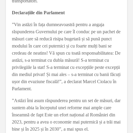
transportatori.
Declarațiile din Parlament
”Vin astăzi în fața dumneavoastră pentru a angaja
răspunderea Guvernului pe care îl conduc pe un pachet de
măsuri care să reducă risipa bugetară și să pună punct
modului în care cei puternici și cu foarte mulți bani se
credeau de neatins! Vă spun cu toată responsabilitatea: De
astăzi, s-a terminat cu dubla măsură! S-a terminat cu
privilegiile la stat! S-a terminat cu excepțiile peste excepții
din mediul privat! Și mai ales – s-a terminat cu banii făcuți
ușor din evaziune fiscală!”, a declarat Marcel Ciolacu în
Parlament.
”Astăzi îmi asum răspunderea pentru un set de măsuri, dar
suntem abia la începutul unei reforme mai ample care
înseamnă de fapt Este un efort național al României din
2023, pentru a avea o economie mai puternică și a trăi mai
bine și în 2025 și în 2030”, a mai spus el.