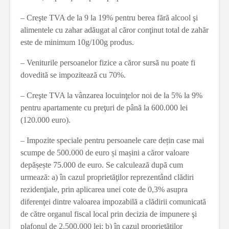
– Creşte TVA de la 9 la 19% pentru berea fără alcool şi
alimentele cu zahar adăugat al căror conţinut total de zahăr
este de minimum 10g/100g produs.
– Veniturile persoanelor fizice a căror sursă nu poate fi
dovedită se impozitează cu 70%.
– Creşte TVA la vânzarea locuinţelor noi de la 5% la 9%
pentru apartamente cu preţuri de până la 600.000 lei
(120.000 euro).
– Impozite speciale pentru persoanele care dețin case mai
scumpe de 500.000 de euro și mașini a căror valoare
depășește 75.000 de euro. Se calculează după cum
urmează: a) în cazul proprietăţilor reprezentând clădiri
rezidenţiale, prin aplicarea unei cote de 0,3% asupra
diferenţei dintre valoarea impozabilă a clădirii comunicată
de către organul fiscal local prin decizia de impunere şi
plafonul de 2.500.000 lei; b) în cazul proprietăţilor