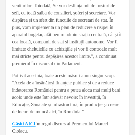
veniturilor. Totodată, Se vor desființa mii de posturi de
șefi, cu toată salba de consilieri, șoferi și secretare. Vor
dispărea și un sfert din funcțiile de secretari de stat. În
plus, vom implementa un plan de reducere a risipei în
aparatul bugetar, atât pentru administrația centrală, cât și în
cea locală, companii de stat și instituții autonome. Vor fi
limitate cheltuielile cu achizițiile și vor fi controale mult
mai stricte pentru depășirea acestor limite.”, a continuat
premierul în discursul din Parlament.
Potrivit acestuia, toate aceste măsuri auun singur scop:
”Acela de a însănătoși finanțele publice și de a reduce
îndatorarea României pentru a putea aloca mai mulți bani
acolo unde este într-adevăr nevoie: în investiții, în
Educație, Sănătate și infrastructură, în producție și creare
de locuri de muncă aici, în România.”
Găsiți AICI
întregul discurs al Premierului Marcel
Ciolacu.