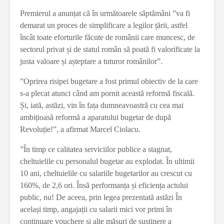
Premierul a anunțat că în următoarele săptămâni ”va fi
demarat un proces de simplificare a legilor țării, astfel
încât toate eforturile făcute de românii care muncesc, de
sectorul privat și de statul român să poată fi valorificate la
justa valoare și așteptare a tuturor românilor”.
”Oprirea risipei bugetare a fost primul obiectiv de la care
s-a plecat atunci când am pornit această reformă fiscală.
Și, iată, astăzi, vin în fața dumneavoastră cu cea mai
ambițioasă reformă a aparatului bugetar de după
Revoluție!”, a afirmat Marcel Ciolacu.
”În timp ce calitatea serviciilor publice a stagnat,
cheltuielile cu personalul bugetar au explodat. În ultimii
10 ani, cheltuielile cu salariile bugetarilor au crescut cu
160%, de 2,6 ori. Însă performanța și eficiența actului
public, nu! De aceea, prin legea prezentată astăzi În
același timp, angajații cu salarii mici vor primi în
continuare vouchere și alte măsuri de susținere a