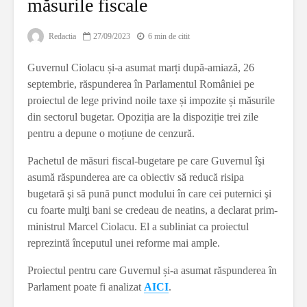
măsurile fiscale
Redactia
27/09/2023
6 min de citit
Guvernul Ciolacu și-a asumat marți după-amiază, 26
septembrie, răspunderea în Parlamentul României pe
proiectul de lege privind noile taxe și impozite și măsurile
din sectorul bugetar. Opoziția are la dispoziție trei zile
pentru a depune o moțiune de cenzură.
Pachetul de măsuri fiscal-bugetare pe care Guvernul îşi
asumă răspunderea are ca obiectiv să reducă risipa
bugetară şi să pună punct modului în care cei puternici şi
cu foarte mulţi bani se credeau de neatins, a declarat prim-
ministrul Marcel Ciolacu. El a subliniat ca proiectul
reprezintă începutul unei reforme mai ample.
Proiectul pentru care Guvernul și-a asumat răspunderea în
Parlament poate fi analizat
AICI
.