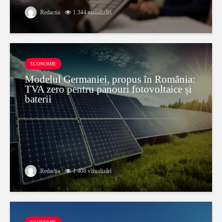
Redactia
1.344 vizualizări
ECONOMIE
Modelul Germaniei, propus în România:
TVA zero pentru panouri fotovoltaice și
baterii
Redactia
1.408 vizualizări