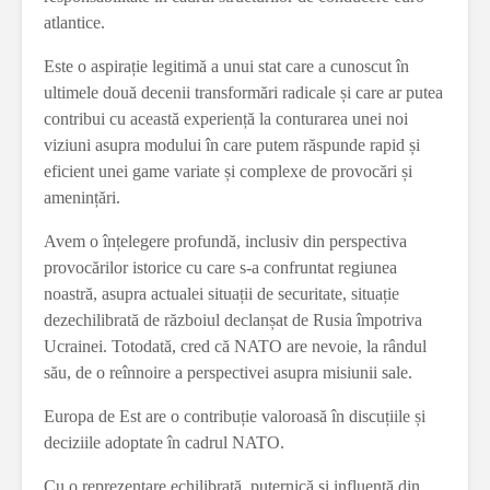
atlantice.
Este o aspirație legitimă a unui stat care a cunoscut în
ultimele două decenii transformări radicale și care ar putea
contribui cu această experiență la conturarea unei noi
viziuni asupra modului în care putem răspunde rapid și
eficient unei game variate și complexe de provocări și
amenințări.
Avem o înțelegere profundă, inclusiv din perspectiva
provocărilor istorice cu care s-a confruntat regiunea
noastră, asupra actualei situații de securitate, situație
dezechilibrată de războiul declanșat de Rusia împotriva
Ucrainei. Totodată, cred că NATO are nevoie, la rândul
său, de o reînnoire a perspectivei asupra misiunii sale.
Europa de Est are o contribuție valoroasă în discuțiile și
deciziile adoptate în cadrul NATO.
Cu o reprezentare echilibrată, puternică și influentă din