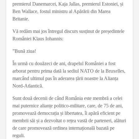
premierul Danemarcei, Kaja Jallas, premierul Estoniei, și
Ben Wallace, fostul ministru al Apărării din Marea
Britanie.
Vă redăm mai jos întregul discurs susținut de președintele
României Klaus Iohannis:
”Bună ziua!
În urmă cu douăzeci de ani, drapelul României a fost
arborat pentru prima dată la sediul NATO de la Bruxelles,
marcând ultimul pas în aderarea țării noastre la Alianța
Nord-Atlantică.
Sunt două decenii de când România este membră a celei
mai puternice alianțe politico-militare, care, de 75 de ani,
promovează democrația și libertatea, îi apără eficient pe
membrii săi și a dezvoltat o rețea vastă de parteneri, alături
de care promovează ordinea internațională bazată pe
reguli.