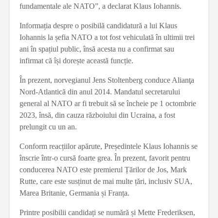
fundamentale ale NATO”, a declarat Klaus Iohannis.
Informația despre o posibilă candidatură a lui Klaus
Iohannis la șefia NATO a tot fost vehiculată în ultimii trei
ani în spațiul public, însă acesta nu a confirmat sau
infirmat că își dorește această funcție.
În prezent, norvegianul Jens Stoltenberg conduce Alianţa
Nord-Atlantică din anul 2014. Mandatul secretarului
general al NATO ar fi trebuit să se încheie pe 1 octombrie
2023, însă, din cauza războiului din Ucraina, a fost
prelungit cu un an.
Conform reacțiilor apărute, Președintele Klaus Iohannis se
înscrie într-o cursă foarte grea. În prezent, favorit pentru
conducerea NATO este premierul Țărilor de Jos, Mark
Rutte, care este susținut de mai multe țări, inclusiv SUA,
Marea Britanie, Germania și Franța.
Printre posibilii candidați se numără și Mette Frederiksen,