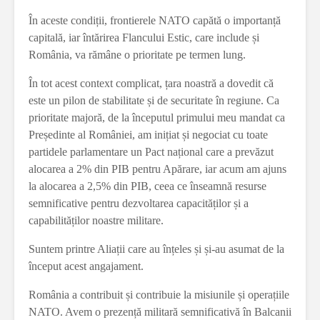
În aceste condiții, frontierele NATO capătă o importanță
capitală, iar întărirea Flancului Estic, care include și
România, va rămâne o prioritate pe termen lung.
În tot acest context complicat, țara noastră a dovedit că
este un pilon de stabilitate și de securitate în regiune. Ca
prioritate majoră, de la începutul primului meu mandat ca
Președinte al României, am inițiat și negociat cu toate
partidele parlamentare un Pact național care a prevăzut
alocarea a 2% din PIB pentru Apărare, iar acum am ajuns
la alocarea a 2,5% din PIB, ceea ce înseamnă resurse
semnificative pentru dezvoltarea capacităților și a
capabilităților noastre militare.
Suntem printre Aliații care au înțeles și și-au asumat de la
început acest angajament.
România a contribuit și contribuie la misiunile și operațiile
NATO. Avem o prezență militară semnificativă în Balcanii