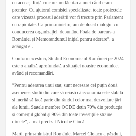
cu aceeași forță cu care am făcut-o atunci când eram
premier. Cu ajutorul comisiei specializate, toate proiectele
care vizează procesul aderării vor fi trecute prin Parlament
cu rapiditate. Ca prim-ministru, am deblocat dialogul cu
conducerea organizației, depunând Foaia de parcurs a
României și Memorandumul inițial pentru aderare”, a
adăugat el.
Conform acestuia, Studiul Economic al României pe 2024
este o analiză aprofundată a situației noastre economice,
având și recomandări.
”Pentru aderarea unui stat, sunt necesare cel puțin două
asemenea studii din care să reiasă că economia este stabilă
și merită să facă parte din rândul celor mai dezvoltare țări
ale lumii. Statele membre OCDE dețin 70% din producția
și comerțul global și 90% din toate investițiile străine
directe”, a mai precizat Nicolae Ciucă.
Marți, prim-ministrul României Marcel Ciolacu a găzduit,