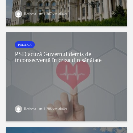
Redactia
1.367 vizualizări
POLITICA
PSD acuză Guvernul demis de
inconsecvență în criza din sănătate
Redactia
1.286 vizualizări