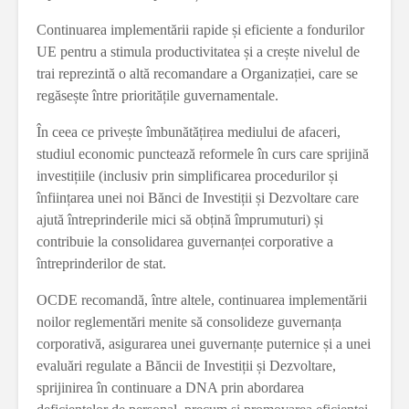
Continuarea implementării rapide și eficiente a fondurilor
UE pentru a stimula productivitatea și a crește nivelul de
trai reprezintă o altă recomandare a Organizației, care se
regăsește între prioritățile guvernamentale.
În ceea ce privește îmbunătățirea mediului de afaceri,
studiul economic punctează reformele în curs care sprijină
investițiile (inclusiv prin simplificarea procedurilor și
înființarea unei noi Bănci de Investiții și Dezvoltare care
ajută întreprinderile mici să obțină împrumuturi) și
contribuie la consolidarea guvernanței corporative a
întreprinderilor de stat.
OCDE recomandă, între altele, continuarea implementării
noilor reglementări menite să consolideze guvernanța
corporativă, asigurarea unei guvernanțe puternice și a unei
evaluări regulate a Băncii de Investiții și Dezvoltare,
sprijinirea în continuare a DNA prin abordarea