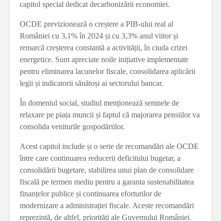
capitol special dedicat decarbonizării economiei.
OCDE previzionează o creștere a PIB-ului real al
României cu 3,1% în 2024 și cu 3,3% anul viitor și
remarcă creșterea constantă a activității, în ciuda crizei
energetice. Sunt apreciate noile inițiative implementate
pentru eliminarea lacunelor fiscale, consolidarea aplicării
legii și indicatorii sănătoși ai sectorului bancar.
În domeniul social, studiul menționează semnele de
relaxare pe piața muncii și faptul că majorarea pensiilor va
consolida veniturile gospodăriilor.
Acest capitol include și o serie de recomandări ale OCDE
între care continuarea reducerii deficitului bugetar, a
consolidării bugetare, stabilirea unui plan de consolidare
fiscală pe termen mediu pentru a garanta sustenabilitatea
finanțelor publice și continuarea eforturilor de
modernizare a administrației fiscale. Aceste recomandări
reprezintă, de altfel, priorități ale Guvernului României.