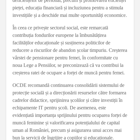
deficiențelor de personal, precum și promovarea eficienței
pieței, educația financiară și incluziunea pentru a stimula
investițiile și a deschide mai multe oportunități economice.
În ceea ce privește sectorul social, este remarcată
contribuția fondurilor europene la îmbunătățirea
facilităților educaționale și susținerea politicilor de
reducere a riscurilor de abandon școlar timpuriu. Creșterea
vârstei de pensionare pentru femei, în conformitate cu
noua Lege a Pensiilor, se preconizează că va contribui la
creșterea ratei de ocupare a forței de muncă pentru femei.
OCDE recomandă continuarea consolidării sistemului de
protecție socială și a direcționării resurselor către formarea
cadrelor didactice, sprijinirea școlilor și către investiții în
echipamente IT pentru școli. De asemenea, este
evidențiată importanța sprijinului pentru ocuparea forței de
muncă feminine și valorificarea potențialului de capital
uman al României, precum și asigurarea unui acces mai
bun la servicii de îngrijire a copiilor și educaționale.