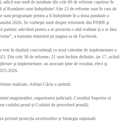
), adică mai mult de jumătate din cele 66 de reforme cuprinse în
ă al României sunt îndeplinite! Alte 23 de reforme sunt în curs de
me sunt programate pentru a fi îndeplinite în a doua jumătate a
 anului 2026. Se vorbeşte mult despre reformele din PNRR şi
ă partinic adevărul pentru a se prezenta o altă realitate şi a se lăsa
orme”, a transmis ministrul pe pagina sa de Facebook.
or este în deplină concordanţă cu noul calendar de implementare a
. Din cele 38 de reforme, 21 sunt închise definitiv, iar 17, având
ferare şi implementare, au asociate ţinte de rezultat, efect şi
2025-2026.
eforme realizate, Adrian Câciu a amintit:
tatutul magistraților, organizarea judiciară, Consiliul Superior al
duse codului penal și Codului de procedură penală;
a privind protecția avertizorilor și Strategia națională