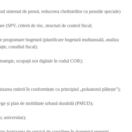
ind sistemul de pensii, reducerea cheltuielilor cu pensiile speciale)
(SPV, criterii de risc, structuri de control fiscal;
 programare bugetară (planificare bugetară multianuală, analiza
ție, consiliul fiscal);
strategie, ocupații noi digitale în codul COR);
izarea rutieră în conformitate cu principiul „poluatorul plătește”);
lege și plan de mobilitate urbană durabilă (PMUD);
, universitar);
tru furnizarea de servicii de consiliere în domeniul energiei.