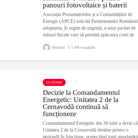
panouri fotovoltaice și baterii
Asociația Prosumatorilor și a Comunităților de
Energie (APCE) solicită Parlamentului României
adoptarea, în regim de urgență, a unui pachet de
măsuri fiscale care să permită aplicarea cotei de
TVA 0% pentru sistemele
Redactia
1.408 vizualizări
ECONOMIE
Decizie la Comandamentul
Energetic: Unitatea 2 de la
Cernavodă continuă să
funcționeze
Comandamentul Energetic din 30 iulie a decis că
Unitatea 2 de la Cernavodă rămâne pentru o
perioadă în funcțiune, respectând total standardel