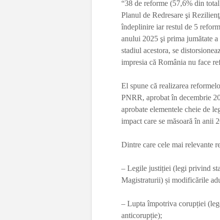
“38 de reforme (57,6% din total
Planul de Redresare şi Rezilienţ
îndeplinire iar restul de 5 refor
anului 2025 şi prima jumătate a
stadiul acestora, se distorsioneaz
impresia că România nu face ref
El spune că realizarea reformel
PNRR, aprobat în decembrie 2023
aprobate elementele cheie de legi
impact care se măsoară în anii 
Dintre care cele mai relevante r
– Legile justiției (legi privind s
Magistraturii) și modificările a
– Lupta împotriva corupției (lege
anticorupție);