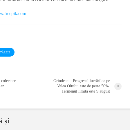
.freepik.com
STĂRILE
 colectare
Grindeanu: Progresul lucrărilor pe
 an
Valea Oltului este de peste 50%.
Termenul limită este 9 august
ă și