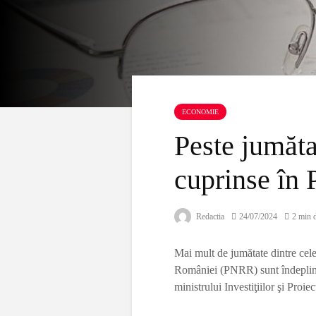
ECONOMIE
Peste jumăta
cuprinse în 
Redactia
24/07/2024
2 min d
Mai mult de jumătate dintre cele
României (PNRR) sunt îndeplinite
ministrului Investiţiilor şi Proi