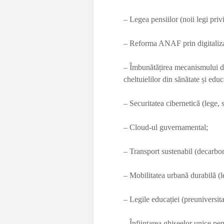
– Legea pensiilor (noii legi priv
– Reforma ANAF prin digitalizare 
– Îmbunătățirea mecanismului de
cheltuielilor din sănătate și educa
– Securitatea cibernetică (lege, 
– Cloud-ul guvernamental;
– Transport sustenabil (decarbon
– Mobilitatea urbană durabilă (
– Legile educației (preuniversitar
– Înființarea ghișeelor unice pen