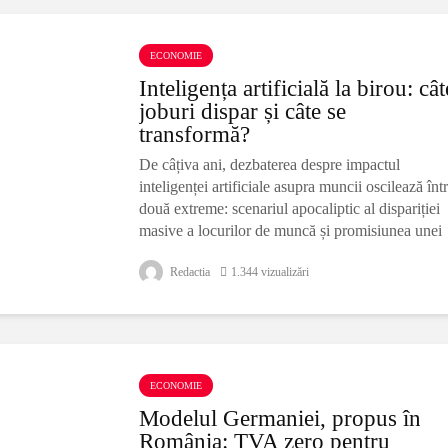
ECONOMIE
Inteligența artificială la birou: cât
joburi dispar și câte se
transformă?
De câțiva ani, dezbaterea despre impactul
inteligenței artificiale asupra muncii oscilează înt
două extreme: scenariul apocaliptic al dispariției
masive a locurilor de muncă și promisiunea unei
noi revoluții a
Redactia
1.344 vizualizări
ECONOMIE
Modelul Germaniei, propus în
România: TVA zero pentru