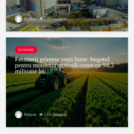
Redactia
1.357 vizualizări
ECONOMIE
Fermierii primesc vești bune: bugetul
pentru motorina agricolă crește cu 94,3
milioane lei
Redactia
1.341 vizualizări