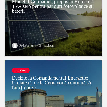
Modelul Germaniei, propus în România:
TVA zero pentru panouri fotovoltaice și
baterii
Redactia
1.408 vizualizări
ECONOMIE
Decizie la Comandamentul Energetic:
Unitatea 2 de la Cernavodă continuă să
funcționeze