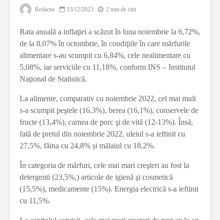
Redactia
13/12/2023
2 min de citit
Rata anuală a inflaţiei a scăzut în luna noiembrie la 6,72%,
de la 8,07% în octombrie, în condiţiile în care mărfurile
alimentare s-au scumpit cu 6,84%, cele nealimentare cu
5,08%, iar serviciile cu 11,18%, conform INS – Institutul
Naţional de Statistică.
La alimente, comparativ cu noiembrie 2022, cel mai mult
s-a scumpit peştele (16,3%), berea (16,1%), conservele de
fructe (13,4%), carnea de porc şi de vită (12-13%). Însă,
fată de pretul din noiembrie 2022, uleiul s-a ieftinit cu
27,5%, făina cu 24,8% și mălaiul cu 18,2%.
În categoria de mărfuri, cele mai mari creşteri au fost la
detergenti (23,5%,) articole de igienă şi cosmetică
(15,5%), medicamente (15%). Energia electrică s-a ieftinit
cu 11,5%.