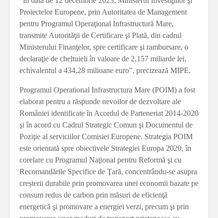
“În data de 12 decembrie 2023, Ministerul Investiţiilor şi
Proiectelor Europene, prin Autoritatea de Management
pentru Programul Operaţional Infrastructură Mare,
transmite Autorităţii de Certificare şi Plată, din cadrul
Ministerului Finanţelor, spre certificare şi rambursare, o
declaraţie de cheltuieli în valoare de 2,157 miliarde lei,
echivalentul a 434,28 milioane euro”, precizează MIPE.
Programul Operational Infrastructura Mare (POIM) a fost
elaborat pentru a răspunde nevoilor de dezvoltare ale
României identificate în Acordul de Parteneriat 2014-2020
şi în acord cu Cadrul Strategic Comun şi Documentul de
Poziţie al serviciilor Comisiei Europene. Strategia POIM
este orientată spre obiectivele Strategiei Europa 2020, în
corelare cu Programul Naţional pentru Reformă şi cu
Recomandările Specifice de Ţară, concentrându-se asupra
creșterii durabile prin promovarea unei economii bazate pe
consum redus de carbon prin măsuri de eficienţă
energetică şi promovare a energiei verzi, precum şi prin