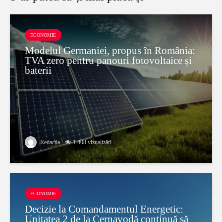
ECONOMIE
Modelul Germaniei, propus în România:
TVA zero pentru panouri fotovoltaice și
baterii
Redactia
1.408 vizualizări
ECONOMIE
Decizie la Comandamentul Energetic:
Unitatea 2 de la Cernavodă continuă să