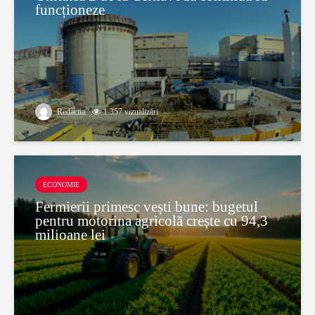
funcționeze
Redactia
1.357 vizualizări
ECONOMIE
Fermierii primesc vești bune: bugetul
pentru motorina agricolă crește cu 94,3
milioane lei