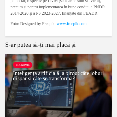
pe hectar, respectiv pe UVM (sectoarele suin și avicol),
precum și pentru implementarea în bune condiții a PNDR
2014-2020 și a PS 2023-2027, finanțate din FEADR.
Foto: Designed by Freepik
www.freepik.com
S-ar putea să-ți mai placă și
ECONOMIE
Inteligența artificială la birou: câte joburi
dispar și câte se transformă?