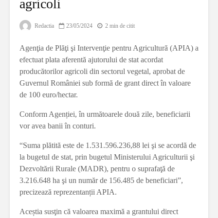
agricoli
Redactia
23/05/2024
2 min de citit
Agenţia de Plăţi şi Intervenţie pentru Agricultură (APIA) a
efectuat plata aferentă ajutorului de stat acordat
producătorilor agricoli din sectorul vegetal, aprobat de
Guvernul României sub formă de grant direct în valoare
de 100 euro/hectar.
Conform Agenției, în următoarele două zile, beneficiarii
vor avea banii în conturi.
“Suma plătită este de 1.531.596.236,88 lei şi se acordă de
la bugetul de stat, prin bugetul Ministerului Agriculturii şi
Dezvoltării Rurale (MADR), pentru o suprafaţă de
3.216.648 ha şi un număr de 156.485 de beneficiari”,
precizează reprezentanții APIA.
Aceștia susţin că valoarea maximă a grantului direct