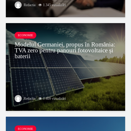
Redactia
1.345 vizualizări
ECONOMIE
Modelul Germaniei, propus în România:
TVA zero pentru panouri fotovoltaice și
baterii
Redactia
1.409 vizualizări
ECONOMIE