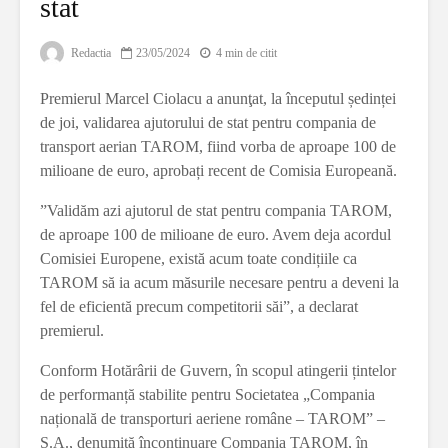
stat
Redactia
23/05/2024
4 min de citit
Premierul Marcel Ciolacu a anunţat, la începutul ședinței
de joi, validarea ajutorului de stat pentru compania de
transport aerian TAROM, fiind vorba de aproape 100 de
milioane de euro, aprobați recent de Comisia Europeană.
”Validăm azi ajutorul de stat pentru compania TAROM,
de aproape 100 de milioane de euro. Avem deja acordul
Comisiei Europene, există acum toate condițiile ca
TAROM să ia acum măsurile necesare pentru a deveni la
fel de eficientă precum competitorii săi”, a declarat
premierul.
Conform Hotărârii de Guvern, în scopul atingerii țintelor
de performanță stabilite pentru Societatea „Compania
națională de transporturi aeriene române – TAROM” –
S.A., denumită încontinuare Compania TAROM, în