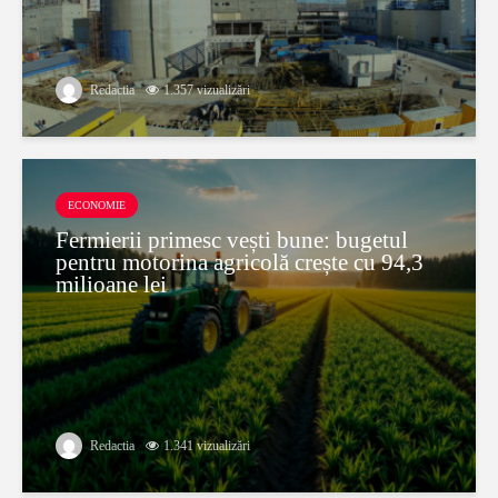
Redactia
1.357 vizualizări
ECONOMIE
Fermierii primesc vești bune: bugetul
pentru motorina agricolă crește cu 94,3
milioane lei
Redactia
1.341 vizualizări