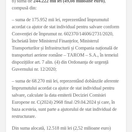
b) suma de
244.222 mii lei (49,08 milioane euro)
,
compusă din:
– suma de 175.952 mii lei, reprezentând împrumutul
acordat ca ajutor de stat individual pentru salvare conform
Convenției de împrumut nr. 602370/14606/2731/2020,
încheiată între Ministerul Finanțelor, Ministerul
Transporturilor și Infrastructurii și Compania națională de
transporturi aeriene române – TAROM – S.A., în temeiul
dispozițiilor art. 7 alin. (4) din Ordonanța de urgență
Guvernului nr. 12/2020;
– suma de 68.270 mii lei, reprezentând dobânzile aferente
împrumutului acordat ca ajutor de stat individual pentru
salvare, calculate la data emiterii Deciziei Comisiei
Europene nr. C(2024) 2968 final /29.04.2024 și care, în
baza acesteia, sunt parte a ajutorului de stat individual de
restructurare.
Din suma alocată, 12.518 mii lei (2,52 milioane euro)