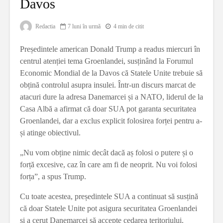
Davos
Redactia
7 luni în urmă
4 min de citit
Președintele american Donald Trump a readus miercuri în
centrul atenției tema Groenlandei, susținând la Forumul
Economic Mondial de la Davos că Statele Unite trebuie să
obțină controlul asupra insulei. Într-un discurs marcat de
atacuri dure la adresa Danemarcei și a NATO, liderul de la
Casa Albă a afirmat că doar SUA pot garanta securitatea
Groenlandei, dar a exclus explicit folosirea forței pentru a-
și atinge obiectivul.
„Nu vom obține nimic decât dacă aș folosi o putere și o
forță excesive, caz în care am fi de neoprit. Nu voi folosi
forța”, a spus Trump.
Cu toate acestea, președintele SUA a continuat să susțină
că doar Statele Unite pot asigura securitatea Groenlandei
și a cerut Danemarcei să accepte cedarea teritoriului.