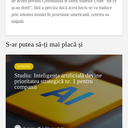
de acord privind Groenlanda le oferă Statelor Unite “tot ce
şi-au dorit”, fără a preciza dacă acest lucru se va traduce
prin intrarea insulei în posesiune americană, cererea sa
iniţială.
S-ar putea să-ți mai placă și
EXTERNE
Studiu: Inteligența artificială devine
prioritatea strategică nr. 1 pentru
companii