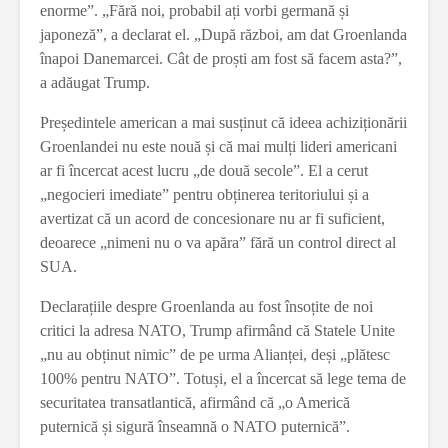
enorme”. „Fără noi, probabil ați vorbi germană și
japoneză”, a declarat el. „După război, am dat Groenlanda
înapoi Danemarcei. Cât de proști am fost să facem asta?”,
a adăugat Trump.
Președintele american a mai susținut că ideea achiziționării
Groenlandei nu este nouă și că mai mulți lideri americani
ar fi încercat acest lucru „de două secole”. El a cerut
„negocieri imediate” pentru obținerea teritoriului și a
avertizat că un acord de concesionare nu ar fi suficient,
deoarece „nimeni nu o va apăra” fără un control direct al
SUA.
Declarațiile despre Groenlanda au fost însoțite de noi
critici la adresa NATO, Trump afirmând că Statele Unite
„nu au obținut nimic” de pe urma Alianței, deși „plătesc
100% pentru NATO”. Totuși, el a încercat să lege tema de
securitatea transatlantică, afirmând că „o Americă
puternică și sigură înseamnă o NATO puternică”.