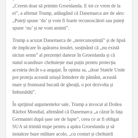
„Cerem doar să primim Groenlanda. E tot ce vrem de la
ei”, a afirmat Trump, adăugând că Danemarca are de ales:
„Puteți spune ‘da’ și vom fi foarte recunoscători sau puteți
spune ‘nu’ și ne vom aminti”.
Trump a acuzat Danemarca de „nerecunoștință” și de lipsă
de implicare în apărarea insulei, susținând că „nu există
niciun semn” al prezenței daneze în Groenlanda și că
statul scandinav cheltuiește mai puțin pentru protecția
acesteia decât s-a angajat. În opinia sa, „doar Statele Unite
pot proteja această uriașă întindere de pământ, această
mare și frumoasă bucată de gheață, o pot dezvolta și
îmbunătăți”.
În sprijinul argumentelor sale, Trump a invocat al Doilea
Război Mondial, afirmând că Danemarca „a căzut în fața
Germaniei după șase ore de lupte”, ceea ce ar fi obligat
SUA să trimită trupe pentru a apăra Groenlanda și să
instaleze baze militare acolo, „cu costuri și cheltuieli