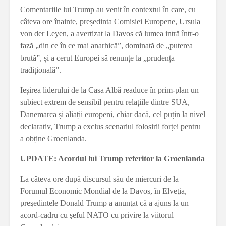
Comentariile lui Trump au venit în contextul în care, cu
câteva ore înainte, președinta Comisiei Europene, Ursula
von der Leyen, a avertizat la Davos că lumea intră într-o
fază „din ce în ce mai anarhică”, dominată de „puterea
brută”, și a cerut Europei să renunțe la „prudența
tradițională”.
Ieșirea liderului de la Casa Albă readuce în prim-plan un
subiect extrem de sensibil pentru relațiile dintre SUA,
Danemarca și aliații europeni, chiar dacă, cel puțin la nivel
declarativ, Trump a exclus scenariul folosirii forței pentru
a obține Groenlanda.
UPDATE: Acordul lui Trump referitor la Groenlanda
La câteva ore după discursul său de miercuri de la
Forumul Economic Mondial de la Davos, în Elveţia,
preşedintele Donald Trump a anunţat că a ajuns la un
acord-cadru cu şeful NATO cu privire la viitorul