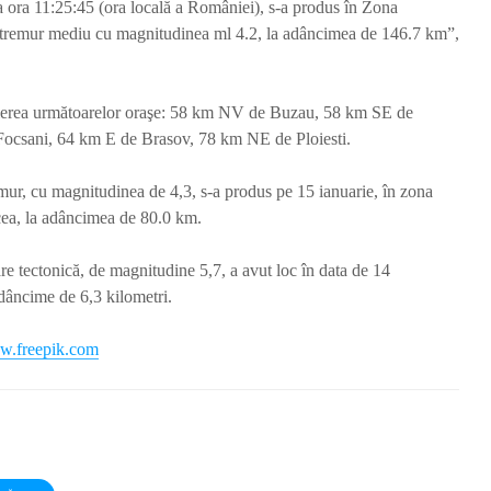
a ora 11:25:45 (ora locală a României), s-a produs în Zona
tremur mediu cu magnitudinea ml 4.2, la adâncimea de 146.7 km”,
pierea următoarelor oraşe: 58 km NV de Buzau, 58 km SE de
ocsani, 64 km E de Brasov, 78 km NE de Ploiesti.
mur, cu magnitudinea de 4,3, s-a produs pe 15 ianuarie, în zona
cea, la adâncimea de 80.0 km.
e tectonică, de magnitudine 5,7, a avut loc în data de 14
adâncime de 6,3 kilometri.
.freepik.com