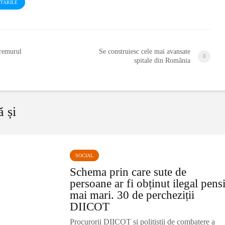
STĂRILE
tremurul
Se construiesc cele mai avansate
spitale din România
ă și
SOCIAL
Schema prin care sute de
persoane ar fi obținut ilegal pensi
mai mari. 30 de percheziții
DIICOT
Procurorii DIICOT și polițiștii de combatere a