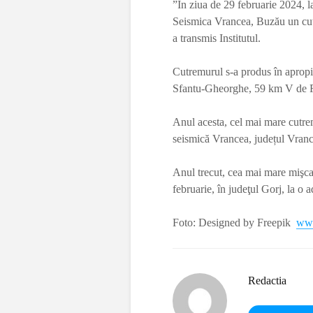
”În ziua de 29 februarie 2024, l
Seismica Vrancea, Buzău un cu
a transmis Institutul.
Cutremurul s-a produs în apro
Sfantu-Gheorghe, 59 km V de F
Anul acesta, cel mai mare cutre
seismică Vrancea, județul Vran
Anul trecut, cea mai mare mişcar
februarie, în judeţul Gorj, la o 
Foto: Designed by Freepik
www
Redactia