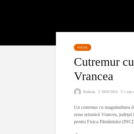
SOCIAL
Cutremur cu
Vrancea
Redactia
29/02/2024
1 min d
Un cutremur cu magnitudinea de 
zona seismică Vrancea, judeţul B
pentru Fizica Pământului (INC