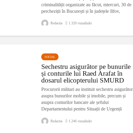
criminalității organizate au făcut, miercuri, 30 de
percheziții în București și în județele Ilfov,
Teleorman, Constanța, Giurgiu, Ialomița, Călăraș
Redactia
1.320 vizualizări
și Galați, într-un
SOCIAL
Sechestru asigurător pe bunurile
și conturile lui Raed Arafat în
dosarul elicopterului SMURD
Procurorii militari au instituit sechestru asigurător
asupra bunurilor mobile și imobile, precum și
asupra conturilor bancare ale șefului
Departamentului pentru Situații de Urgență
(DSU), Raed Arafat, în dosarul care
Redactia
1.246 vizualizări