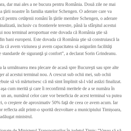
ra, dar mai ales a ne bucura pentru România. Două zile ne mai
continuă să funcționeze
Cernavo
a ţării noastre în familia statelor Schengen. O aderare care va
Redactia
Red
cil pentru cetăţenii români în ţările membre Schengen, o aderare
o săptămână în urmă
o săptăm
1.358 vizualizări
1.330 viz
inalizată, inclusiv cu frontierele terestre, până la sfârşitul acestui
3 min de citit
5 min de 
ui nou terminal aeroportuar este dovada că România ştie să
din bani europeni. Este dovada că România ştie să construiască la
Fermierii primesc vești
Atac cib
a că avem viziunea şi avem capacitatea să asigurăm facilităţi
bune: bugetul pentru
Administ
te standarde de siguranţă şi confort”, a declarat Sorin Grindeanu.
motorina agricolă
Național
crește cu 94,3 milioane
Penitenci
lei
DIICOT v
a la următoarea mea plecare de acasă spre Bucureşti sau spre alte
anchetă
Redactia
ger al acestui terminal nou. A crescut sub ochii mei, sub ochii
Red
o săptămână în urmă
trebuie să vă mărturisesc că mă simt împlinit să-l văd astăzi finalizat.
1.341 vizualizări
o săptăm
aşa cum merită şi care îi reconfirmă meritele de a se număra în
2 min de citit
1.182 viz
 un an, numărul celor care vor beneficia de acest terminal va putea
2 min de 
ori, o creştere de aproximativ 50% faţă de ceea ce avem acum. Iar
vor reflecta atât printr-o sporită dezvoltare a municipiului Timișoara,
 adăugat ministrul.
stionate de Ministerul Transporturilor în judeţul Timiş: ”Vreau să vă