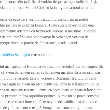
e alte orașe din țară, fie că vorbim despre aeroporturile din Iași,
larat premierul Marcel Ciolacu la inaugurarea noul terminal.
ne de euro care vor fi investiți în următorii ani în portul
rturi pe care le avem la Dunăre. Toate aceste investiții îmi dau
ită pentru aderarea cu frontierele aeriene și maritime la spațiul
 de ore, românii care vor călători în Schengen vor uita de
 merge direct la porțile de îmbarcare”, a adăugat el.
omâniei în Schengen
este o victorie.
țini mai sperau că România va deschide vreodată ușa Schengen. Și,
tie să avem Schengen aerian și Schengen maritim. Este un prim pas
 drum ireversibil. Este o victorie a României și a tuturor celor
Și vă asigur că avem un plan pentru ca, până la sfârșitul anului, să
gen, inclusiv terestru. Pentru ca acest lucru să poată fi îndeplinit
l să primeze în fața orgoliilor politice. Nimic nu se poate construi
olitice se ceartă între ele. Este nevoie de stabilitate și de o voce
re de țară, așa cum este și Schengen, așa cum anul viitor este