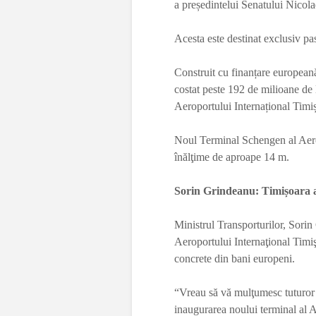
a președintelui Senatului Nicol
Acesta este destinat exclusiv pas
Construit cu finanțare european
costat peste 192 de milioane de l
Aeroportului Internațional Timi
Noul Terminal Schengen al Aerop
înălţime de aproape 14 m.
Sorin Grindeanu: Timișoara 
Ministrul Transporturilor, Sorin
Aeroportului Internaţional Timi
concrete din bani europeni.
“Vreau să vă mulţumesc tuturor c
inaugurarea noului terminal al A