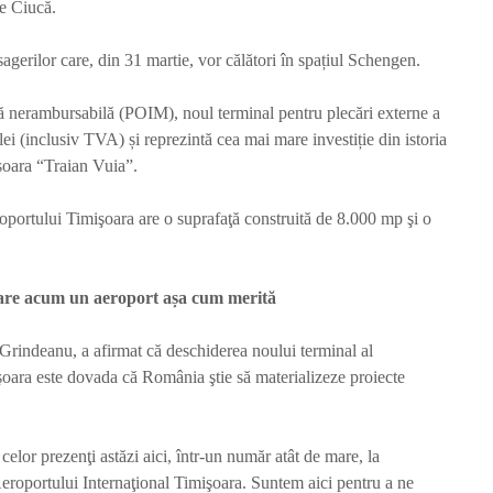
ae Ciucă.
agerilor care, din 31 martie, vor călători în spațiul Schengen.
ă nerambursabilă (POIM), noul terminal pentru plecări externe a
ei (inclusiv TVA) și reprezintă cea mai mare investiție din istoria
șoara “Traian Vuia”.
ortului Timişoara are o suprafaţă construită de 8.000 mp şi o
Camera Deputaților
Primele 
adoptă proiectul
COBRA II
privind integritatea.
țară au f
Legea merge la Senat
recepți
are acum un aeroport așa cum merită
Redactia
Red
4 zile în urmă
o săptăm
 Grindeanu, a afirmat că deschiderea noului terminal al
1.368 vizualizări
1.220 viz
şoara este dovada că România ştie să materializeze proiecte
3 min de citit
2 min de 
Decizie la
Scenariu
Comandamentul
preceden
elor prezenţi astăzi aici, într-un număr atât de mare, la
Energetic: Unitatea 2
oprește c
eroportului Internaţional Timişoara. Suntem aici pentru a ne
de la Cernavodă
nucleară