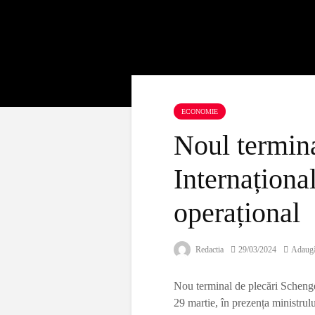
ECONOMIE
Noul termina
Internaționa
operațional
Redactia
29/03/2024
Adaugă
Nou terminal de plecări Schengen
29 martie, în prezența ministrul