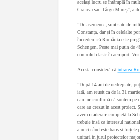
același lucru se întâmplă în mult
Craiova sau Târgu Mureș”, a dec
”De asemenea, sunt sute de milioa
Constanța, dar și în celelalte po
încredere că România este pregăt
Schengen. Peste mai puțin de 48
controlul clasic în aeroport. Vor
Acesta consideră că
intrarea R
”După 14 ani de nedreptate, pu
iată, am reușit ca de la 31 mar
care ne confirmă că suntem pe un
care au crezut în acest proiect. 
avem o aderare completă la Schen
trebuie însă ca interesul naționa
atunci când este haos și forțele p
unitară în jurul proiectelor majo