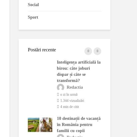
Social
Sport
Postări recente
blindate
Inteligența artificială la
Cam
 fabricate în
birou: câte joburi
ado
ost
dispar și câte se
pri
onate de MApN
transformă?
Leg
actia
Redactia
ână în urmă
o zi în urmă
4 
ualizări
1.344 vizualizări
1.
citit
4 min de citit
3 
 fără
10 destinații de vacanță
Dec
t: Seceta
în România pentru
Co
entrala
familii cu copii
Ene
 de la
de 