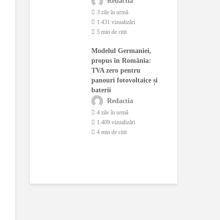
Redactia
dă
con
3 zile în urmă
actia
1.431 vizualizări
ână în urmă
5 min de citit
o 
ualizări
1.
Modelul Germaniei,
citit
3 
propus în România:
ernetic asupra
TVA zero pentru
Fer
rației
panouri fotovoltaice și
bun
e a
baterii
mot
arelor.
cre
Redactia
a deschide o
lei
4 zile în urmă
1.409 vizualizări
actia
4 min de citit
o 
ână în urmă
1.
ualizări
2 
citit