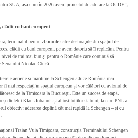
r pentru SUA, așa cum în 2026 avem proiectul de aderare la OCDE”,
 cl
ă
dit cu bani europeni
a, terminalul pentru zborurile către destinaţiile din spațiul de
cces, clădit cu bani europeni, pe avem datoria să îl replicăm. Pentru
 nivel de trai mai bun și pentru o Românie care continuă să
e Senatului Nicolae Ciucă.
ntierele aeriene și maritime la Schengen aduce România mai
i mai respectați în spațiul european și vor călători cu avionul de
lătoresc de la Timișoara la București. Este un succes de etapă,
eședintelui Klaus Iohannis și al instituțiilor statului, la care PNL a
rul obiectiv: aderarea deplină cât mai rapidă la Schengen – și cu
l.
ernaţional Traian Vuia Timişoara, construcţia Terminalului Schengen
90 de milioane de lei, din care aproape 95 de milioane fonduri