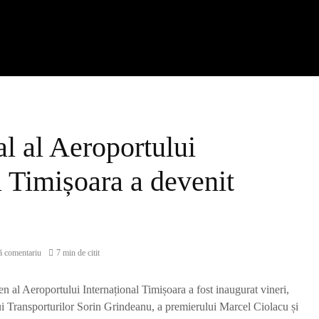
l al Aeroportului
l Timișoara a devenit
 comentariu
7 min de citit
 al Aeroportului Internațional Timișoara a fost inaugurat vineri,
ui Transporturilor Sorin Grindeanu, a premierului Marcel Ciolacu și