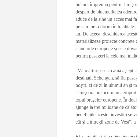
bucura împreună pentru Timişoa
despart de binemeritatea aderare
aduce de la sine un acces mai fa
pe care ne-o dorim în totalitate f
an. De aceea, deschiderea acest
materializeze proiecte concrete 
standarde europene şi este dovad
pentru pasageri la cele mai înal
“Vă mărturisesc că abia aştept c
destinaţii Schengen, să fiu pasa
noştri, zi de zi în ultimul an şi 
Timişoara are acum un aeroport 
topul oraşelor europene. În doar
ajunge la trei milioane de călăt
beneficiile acestei investiții se 
cât și a întregii zone de Vest”, a
El a amintit şi alte obiective ge