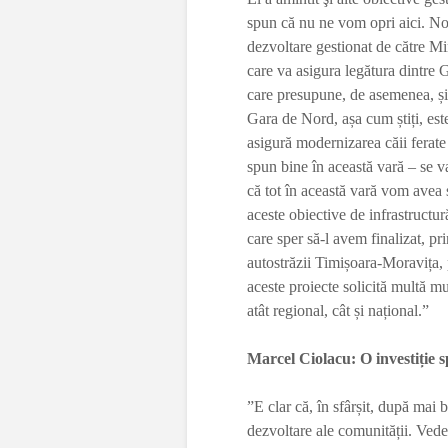
spun că nu ne vom opri aici. Nou
dezvoltare gestionat de către Mi
care va asigura legătura dintre 
care presupune, de asemenea, și c
Gara de Nord, așa cum știți, es
asigură modernizarea căii ferate
spun bine în această vară – se v
că tot în această vară vom avea 
aceste obiective de infrastructur
care sper să-l avem finalizat, pr
autostrăzii Timișoara-Moravița, p
aceste proiecte solicită multă mu
atât regional, cât și național.”
Marcel Ciolacu: O investiție 
”E clar că, în sfârșit, după mai 
dezvoltare ale comunității. Vedem