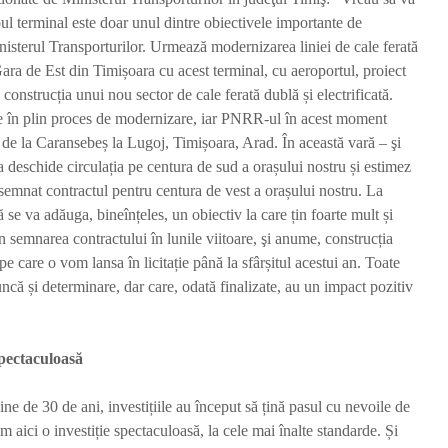
l terminal este doar unul dintre obiectivele importante de
nisterul Transporturilor. Urmează modernizarea liniei de cale ferată
Gara de Est din Timișoara cu acest terminal, cu aeroportul, proiect
onstrucția unui nou sector de cale ferată dublă și electrificată.
te în plin proces de modernizare, iar PNRR-ul în acest moment
 de la Caransebeș la Lugoj, Timișoara, Arad. În această vară – şi
a deschide circulația pe centura de sud a orașului nostru și estimez
semnat contractul pentru centura de vest a orașului nostru. La
ă se va adăuga, bineînțeles, un obiectiv la care țin foarte mult și
in semnarea contractului în lunile viitoare, şi anume, construcția
e care o vom lansa în licitație până la sfârșitul acestui an. Toate
ncă și determinare, dar care, odată finalizate, au un impact pozitiv
spectaculoasă
bine de 30 de ani, investițiile au început să țină pasul cu nevoile de
 aici o investiție spectaculoasă, la cele mai înalte standarde. Și