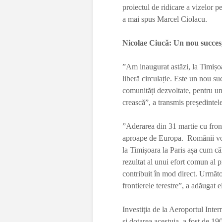
proiectul de ridicare a vizelo
a mai spus Marcel Ciolacu.
Nicolae Ciucă:
Un nou succes,
”Am inaugurat astăzi, la Timișoar
liberă circulație. Este un nou su
comunități dezvoltate, pentru un
crească”, a transmis președintel
”Aderarea din 31 martie cu fro
aproape de Europa. Românii vor f
la Timișoara la Paris așa cum că
rezultat al unui efort comun al pr
contribuit în mod direct. Următo
frontierele terestre”, a adăugat e
Investiţia de la Aeroportul Int
şi dotarea acestuia, a fost de 1